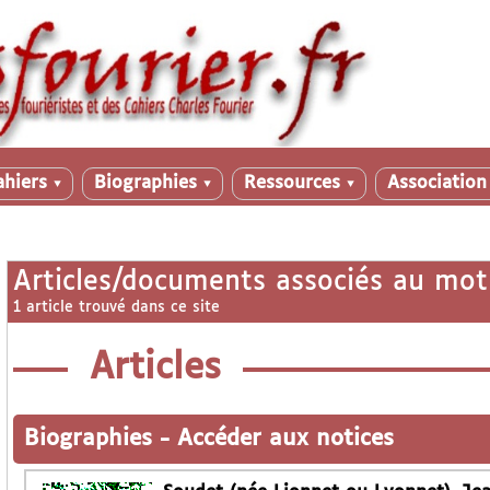
ahiers
Biographies
Ressources
Associatio
▼
▼
▼
Articles/documents associés au mot
1 article trouvé dans ce site
Articles
Biographies
-
Accéder aux notices