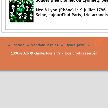
Soudet (née Lionnet ou Lyonnet), Jea
Née à Lyon (Rhône) le 9 juillet 1786
Seine, aujourd’hui Paris, 14e arrondi
Contact
Mentions légales
Espace privé
1990-2026 © charlesfourier.fr - Tous droits réservés