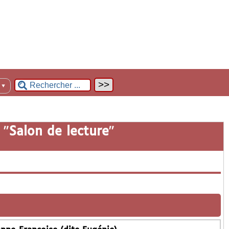
n
▼
 "
Salon de lecture
"