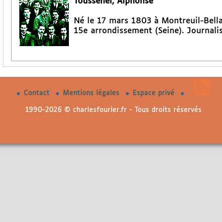
Toussenel, Alphonse
Né le 17 mars 1803 à Montreuil-Bellay
15e arrondissement (Seine). Journalis
Contact
Mentions légales
Espace privé
1990-2026 © charlesfourier.fr - Tous droits réservés