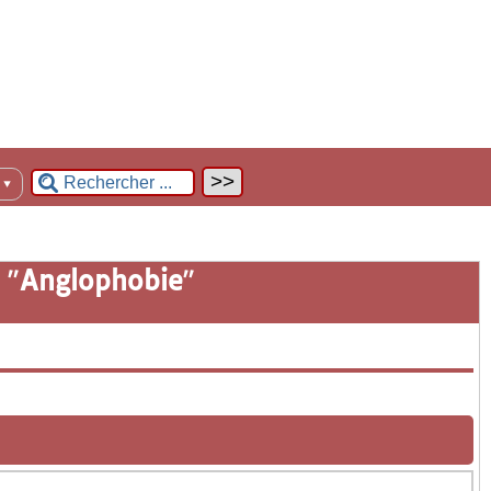
n
▼
 "
Anglophobie
"