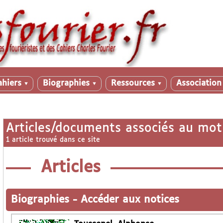
ahiers
Biographies
Ressources
Associatio
▼
▼
▼
Articles/documents associés au mot
1 article trouvé dans ce site
Articles
Biographies
-
Accéder aux notices