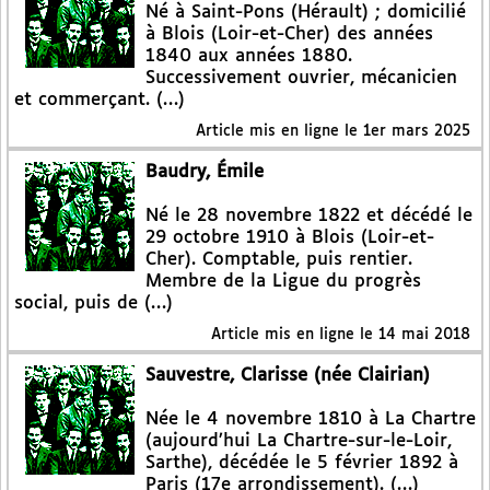
Né à Saint-Pons (Hérault) ; domicilié
à Blois (Loir-et-Cher) des années
1840 aux années 1880.
Successivement ouvrier, mécanicien
et commerçant. (…)
Article mis en ligne le
1er mars 2025
Baudry, Émile
Né le 28 novembre 1822 et décédé le
29 octobre 1910 à Blois (Loir-et-
Cher). Comptable, puis rentier.
Membre de la Ligue du progrès
social, puis de (…)
Article mis en ligne le
14 mai 2018
Sauvestre, Clarisse (née Clairian)
Née le 4 novembre 1810 à La Chartre
(aujourd’hui La Chartre-sur-le-Loir,
Sarthe), décédée le 5 février 1892 à
Paris (17e arrondissement). (…)