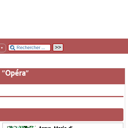
n
▼
 "
Opéra
"