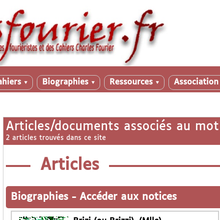
ahiers
Biographies
Ressources
Associatio
▼
▼
▼
Articles/documents associés au mot
2 articles trouvés dans ce site
Articles
Biographies
-
Accéder aux notices