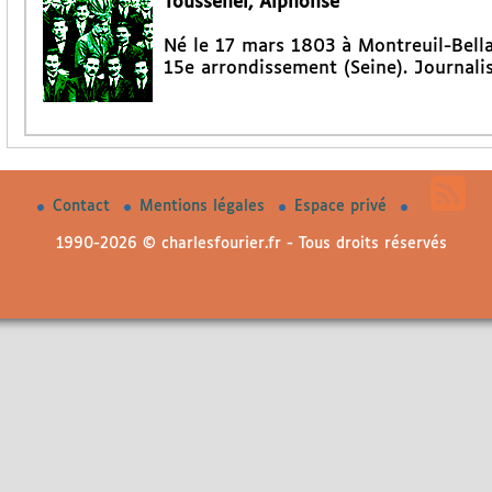
Toussenel, Alphonse
Né le 17 mars 1803 à Montreuil-Bellay
15e arrondissement (Seine). Journalis
Contact
Mentions légales
Espace privé
1990-2026 © charlesfourier.fr - Tous droits réservés