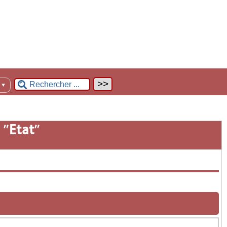
n
▼
 "
Etat
"