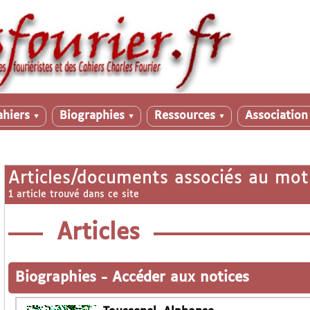
ahiers
Biographies
Ressources
Associatio
▼
▼
▼
Articles/documents associés au mot
1 article trouvé dans ce site
Articles
Biographies
-
Accéder aux notices