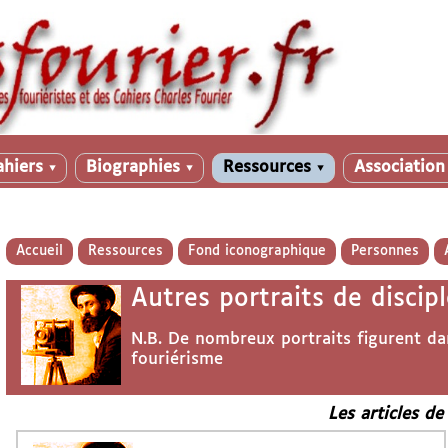
ahiers
Biographies
Ressources
Associatio
▼
▼
▼
Accueil
Ressources
Fond iconographique
Personnes
Autres portraits de discipl
N.B. De nombreux portraits figurent da
fouriérisme
Les articles de