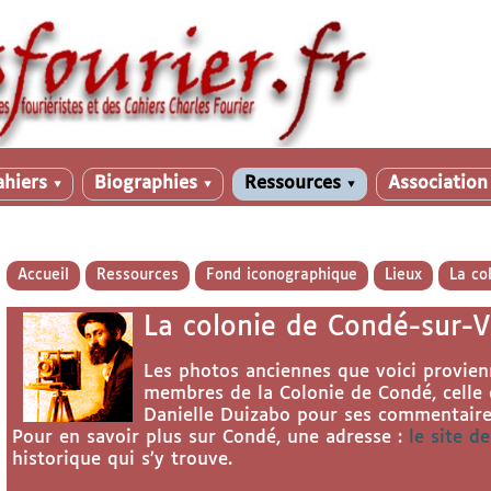
ahiers
Biographies
Ressources
Associatio
▼
▼
▼
Accueil
Ressources
Fond iconographique
Lieux
La co
La colonie de Condé-sur-V
Les photos anciennes que voici provienn
membres de la Colonie de Condé, celle 
Danielle Duizabo pour ses commentaire
Pour en savoir plus sur Condé, une adresse :
le site d
historique qui s’y trouve.