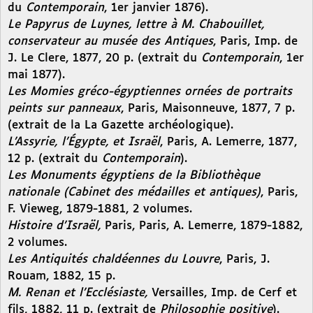
du
Contemporain
, 1er janvier 1876).
Le Papyrus de Luynes, lettre à M. Chabouillet,
conservateur au musée des Antiques
, Paris, Imp. de
J. Le Clere, 1877, 20 p. (extrait du
Contemporain
, 1er
mai 1877).
Les Momies gréco-égyptiennes ornées de portraits
peints sur panneaux
, Paris, Maisonneuve, 1877, 7 p.
(extrait de la La Gazette archéologique).
L’Assyrie, l’Égypte, et Israël
, Paris, A. Lemerre, 1877,
12 p. (extrait du
Contemporain
).
Les Monuments égyptiens de la Bibliothèque
nationale (Cabinet des médailles et antiques)
, Paris,
F. Vieweg, 1879-1881, 2 volumes.
Histoire d’Israël,
Paris, Paris, A. Lemerre, 1879-1882,
2 volumes.
Les Antiquités chaldéennes du Louvre
, Paris, J.
Rouam, 1882, 15 p.
M. Renan et l’Ecclésiaste,
Versailles, Imp. de Cerf et
fils, 1882, 11 p. (extrait de
Philosophie positive
).