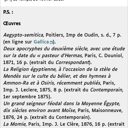
P.S. :
Œuvres
Aegypto-semitica
, Poitiers, Imp de Oudin, s. d., 7 p.
(en ligne sur
Gallica
).
Deux apocryphes du deuxième siècle, avec une étude
sur la date du « pasteur d’Hermas
, Paris, C. Douniol,
1871, 16 p. (extrait du
Correspondant
).
La Religion égyptienne, à l’occasion de la stèle de
Mendès sur le culte du bélier, et des hymnes à
Ammon-Ra et à Osiris, récemment publiés
, Paris,
Imp. J. Leclere, 1875, 8 p. (extrait du
Contemporain
,
1er septembre 1875).
Un grand seigneur féodal dans la Moyenne Égypte,
dix siècles environ avant Moïse
, Paris, Maisonneuve,
1876, 24 p. (extrait du Contemporain).
La Momie,
Paris, Imp. J. Le Clère, 1876, 16 p. (extrait