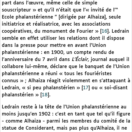
part dans l’œuvre, même celle de simple
souscripteur » et qu’il n’était que l’« invité de l’“
Ecole phalanstérienne ” [dirigée par Alhaiza], seule
initiatrice et réalisatrice, avec les associations
coopératives, du monument de Fourier »
[
16
]
. Ledrain
semble en effet utiliser les relations dont il dispose
dans la presse pour mettre en avant l’Union
phalanstérienne : en 1900, un compte rendu de
l’anniversaire du 7 avril dans
L’Éclair,
journal auquel il
collabore lui-même, déclare que le banquet de l’Union
phalanstérienne a réuni « tous les fouriéristes
connus » ; Alhaiza réagit violemment en s’attaquant à
Ledrain, « si peu phalanstérien »
[
17
]
ou « soi-disant
phalanstérien »
[
18
]
.
Ledrain reste à la tête de l’Union phalanstérienne au
moins jusqu’en 1902 : c’est en tant que tel qu’il figure
- comme Alhaiza - parmi les membres du comité de la
statue de Considerant, mais pas plus qu’Alhaiza, il ne