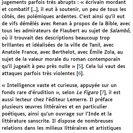
jugements parfois très abrupts : « écrivain mordant
et combatif [...], il eut à soutenir, un peu de tous les
côtés, des polémiques ardentes. C’est ainsi qu’il eut
de vifs démêlés avec Renan à propos de la Bible, avec
tous les admirateurs de Flaubert au sujet de
Salambô,
où il trouvait des descriptions beaucoup trop
brillantes et idéalisées de la ville de Tanil, avec
Anatole France, avec Berthelot, avec Émile Zola, au
sujet de la valeur morale du roman contemporain
qu’il jugeait à peu près nulle »
[
5
]
. Cela lui vaut des
attaques parfois très violentes
[
6
]
.
« Intelligence vaste et curieuse, appuyée sur un
fonds rare d’érudition », selon
Le Figaro
[
7
]
, il est
aussi lecteur chez l’éditeur Lemerre. Il préface
plusieurs œuvres littéraires et en particulier
poétiques, ainsi qu’un ouvrage sur l’Inde et la
littérature sanscrite. Il dispose de nombreuses
relations dans les milieux littéraires et artistiques