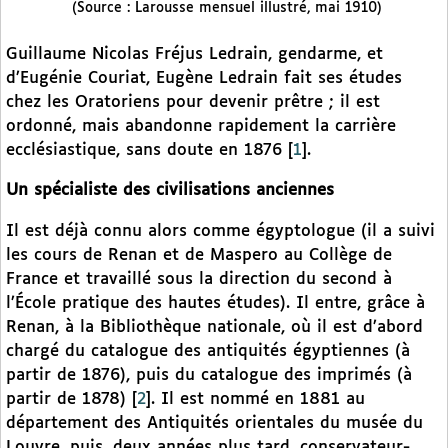
(Source : Larousse mensuel illustré, mai 1910)
Guillaume Nicolas Fréjus Ledrain, gendarme, et
d’Eugénie Couriat, Eugène Ledrain fait ses études
chez les Oratoriens pour devenir prêtre ; il est
ordonné, mais abandonne rapidement la carrière
ecclésiastique, sans doute en 1876
[
1
]
.
Un spécialiste des civilisations anciennes
Il est déjà connu alors comme égyptologue (il a suivi
les cours de Renan et de Maspero au Collège de
France et travaillé sous la direction du second à
l’École pratique des hautes études). Il entre, grâce à
Renan, à la Bibliothèque nationale, où il est d’abord
chargé du catalogue des antiquités égyptiennes (à
partir de 1876), puis du catalogue des imprimés (à
partir de 1878)
[
2
]
. Il est nommé en 1881 au
département des Antiquités orientales du musée du
Louvre, puis, deux années plus tard, conservateur-