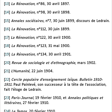
[
13
]
La Rénovation,
n°86, 30 avril 1897.
[
14
]
La Rénovation
, n°98, 30 avril 1898.
[
15
]
Annales sociétaires
, n°7, 30 juin 1899, discours de Ledrain.
[
16
]
La Rénovation,
n°112, 30 juin 1899.
[
17
]
La Rénovation
, n°122, 30 avril 1900.
[
18
]
La Rénovation,
n°123, 31 mai 1900.
[
19
]
La Rénovation
, n°134, 30 avril 1901.
[
20
]
Revue de sociologie et d’ethnographie
, mars 1902.
[
21
]
L’Humanité,
22 juin 1904.
[
22
]
Cercle populaire d’enseignement laïque. Bulletin 1910-
1911.
Paul Painlevé, son successeur à la tête de l’association,
fait l’éloge de Ledrain.
[
23
]
Paris-Journal
, 19 février 1910,
et
Annales politiques et
littéraires
, 27 février 1910.
[
24
]
Le Temps
, 20 février 1910.