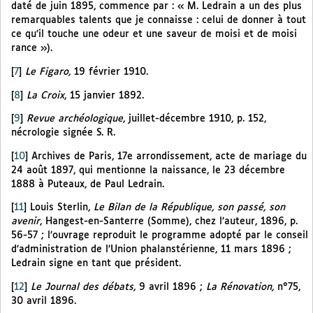
daté de juin 1895, commence par : « M. Ledrain a un des plus
remarquables talents que je connaisse : celui de donner à tout
ce qu’il touche une odeur et une saveur de moisi et de moisi
rance »).
[
7
]
Le Figaro,
19 février 1910.
[
8
]
La Croix
, 15 janvier 1892.
[
9
]
Revue archéologique
, juillet-décembre 1910, p. 152,
nécrologie signée S. R.
[
10
]
Archives de Paris, 17e arrondissement, acte de mariage du
24 août 1897, qui mentionne la naissance, le 23 décembre
1888 à Puteaux, de Paul Ledrain.
[
11
]
Louis Sterlin,
Le Bilan de la République, son passé, son
avenir
, Hangest-en-Santerre (Somme), chez l’auteur, 1896, p.
56-57 ; l’ouvrage reproduit le programme adopté par le conseil
d’administration de l’Union phalanstérienne, 11 mars 1896 ;
Ledrain signe en tant que président.
[
12
]
Le Journal des débats,
9 avril 1896 ;
La Rénovation,
n°75,
30 avril 1896.