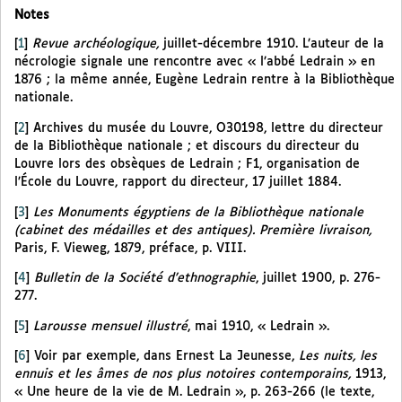
Notes
[
1
]
Revue archéologique,
juillet-décembre 1910. L’auteur de la
nécrologie signale une rencontre avec « l’abbé Ledrain » en
1876 ; la même année, Eugène Ledrain rentre à la Bibliothèque
nationale.
[
2
]
Archives du musée du Louvre, O30198, lettre du directeur
de la Bibliothèque nationale ; et discours du directeur du
Louvre lors des obsèques de Ledrain ; F1, organisation de
l’École du Louvre, rapport du directeur, 17 juillet 1884.
[
3
]
Les Monuments égyptiens de la Bibliothèque nationale
(cabinet des médailles et des antiques). Première livraison,
Paris, F. Vieweg, 1879, préface, p. VIII.
[
4
]
Bulletin de la Société d’ethnographie
, juillet 1900, p. 276-
277.
[
5
]
Larousse mensuel illustré
, mai 1910, « Ledrain ».
[
6
]
Voir par exemple, dans Ernest La Jeunesse,
Les nuits, les
ennuis et les âmes de nos plus notoires contemporains,
1913,
« Une heure de la vie de M. Ledrain », p. 263-266 (le texte,