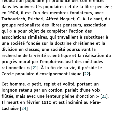
l’éducation populaire (il prononce des conférences
dans les universités populaires) et de la libre pensée ;
en 1904, il est l’un des membres fondateurs, avec
Tarbouriech, Psichari, Alfred Naquet, C.-A. Laisant, du
groupe rationaliste des libres penseurs, association
qui « a pour objet de compléter l’action des
associations similaires, qui travaillent à substituer à
une société fondée sur la doctrine chrétienne et la
division en classes, une société poursuivant la
recherche de la vérité scientifique et la réalisation du
progrès moral par l’emploi-exclusif des méthodes
rationnelles »
[
21
]
. À la fin de sa vie, il préside le
Cercle populaire d’enseignement laïque
[
22
]
.
Cet homme, « petit, replet et voûté, portant un
lorgnon retenu par un cordon, parlait d’une voix
flûtée, mais avec une lenteur pleine d’onction »
[
23
]
.
Il meurt en février 1910 et est incinéré au Père-
Lachaise
[
24
]