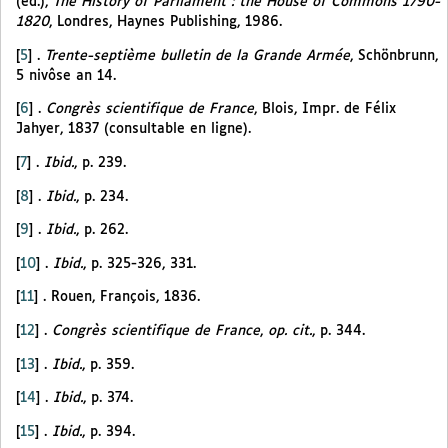
(ed.),
The History of Parliament : the House of Commons 1790-
1820
, Londres, Haynes Publishing, 1986.
[
5
]
.
Trente-septième bulletin de la Grande Armée
, Schönbrunn,
5 nivôse an 14.
[
6
]
.
Congrès scientifique de France
, Blois, Impr. de Félix
Jahyer, 1837 (consultable en ligne).
[
7
]
.
Ibid.
, p. 239.
[
8
]
.
Ibid.
, p. 234.
[
9
]
.
Ibid.
, p. 262.
[
10
]
.
Ibid.
, p. 325-326, 331.
[
11
]
. Rouen, François, 1836.
[
12
]
.
Congrès scientifique de France
,
op. cit.
, p. 344.
[
13
]
.
Ibid.
, p. 359.
[
14
]
.
Ibid.
, p. 374.
[
15
]
.
Ibid.
, p. 394.