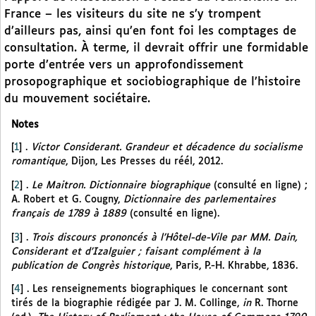
France – les visiteurs du site ne s’y trompent
d’ailleurs pas, ainsi qu’en font foi les comptages de
consultation. À terme, il devrait offrir une formidable
porte d’entrée vers un approfondissement
prosopographique et sociobiographique de l’histoire
du mouvement sociétaire.
Notes
[
1
]
.
Victor Considerant. Grandeur et décadence du socialisme
romantique
, Dijon, Les Presses du réél, 2012.
[
2
]
.
Le Maitron. Dictionnaire biographique
(consulté
en ligne) ;
A. Robert et G. Cougny,
Dictionnaire des parlementaires
français de 1789 à 1889
(consulté en ligne).
[
3
]
.
Trois discours prononcés à l’Hôtel-de-Vile par MM. Dain,
Considerant et d’Izalguier ; faisant complément à la
publication de Congrès historique
, Paris, P.-H. Khrabbe, 1836.
[
4
]
. Les renseignements biographiques le concernant sont
tirés de la biographie rédigée par J. M. Collinge,
in
R. Thorne