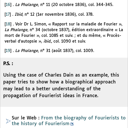
[
16
]
.
La Phalange
, n° 11 (20 octobre 1836), col. 344-345.
[
17
]
.
Ibid
, n° 12 (1er novembre 1836), col. 378.
[
18
]
. Voir Dr L. Simon, « Rapport sur la maladie de Fourier »,
La Phalange
, n° 34 (octobre 1837), édition extraordinaire « La
mort de Fourier », col. 1085 et suiv. ; et du même, « Procès-
verbal d’autopsie »,
ibid.,
col. 1090 et suiv.
[
19
]
.
La Phalange
, n° 31 (août 1837), col. 1009.
P.S. :
Using the case of Charles Dain as an example, this
paper tries to show how a biographical approach
may lead to a better understanding of the
propagation of Fourierist ideas in France.
Sur le Web :
From the biography of Fourierists to
the history of Fourierism