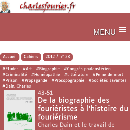
MENU
Accueil
Cahiers
2012 / n° 23
#Etudes
#Art
#Biographie
#Congrès phalanstérien
#Criminalité
#Homéopathie
#Littérature
#Peine de mort
#Prison
#Propagande
#Prosopographie
#Sociétés savantes
#Dain, Charles
43-51
De la biographie des
fouriéristes à l’histoire du
fouriérisme
Charles Dain et le travail de