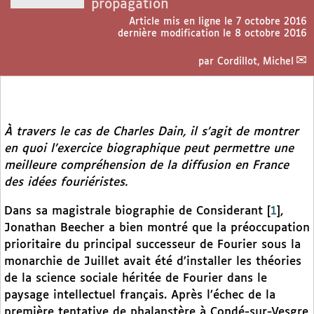
propagation
Article mis en ligne le
7 octobre 2016
dernière modification le 8 octobre 2016
par
Cordillot, Michel
À travers le cas de Charles Dain, il s’agit de montrer
en quoi l’exercice biographique peut permettre une
meilleure compréhension de la diffusion en France
des idées fouriéristes.
Dans sa magistrale biographie de Considerant
[
1
]
,
Jonathan Beecher a bien montré que la préoccupation
prioritaire du principal successeur de Fourier sous la
monarchie de Juillet avait été d’installer les théories
de la science sociale héritée de Fourier dans le
paysage intellectuel français. Après l’échec de la
première tentative de phalanstère à Condé-sur-Vesgre