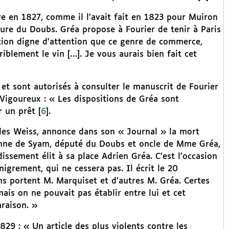
re en 1827, comme il l’avait fait en 1823 pour Muiron
ure du Doubs. Gréa propose à Fourier de tenir à Paris
ation digne d’attention que ce genre de commerce,
rriblement le vin […]. Je vous aurais bien fait cet
 et sont autorisés à consulter le manuscrit de Fourier
e Vigoureux : « Les dispositions de Gréa sont
r un prêt
[
6
]
.
rles Weiss, annonce dans son « Journal » la mort
ienne de Syam, député du Doubs et oncle de Mme Gréa,
issement élit à sa place Adrien Gréa. C’est l’occasion
rement, qui ne cessera pas. Il écrit le 20
ns portent M. Marquiset et d’autres M. Gréa. Certes
is on ne pouvait pas établir entre lui et cet
raison. »
29 : « Un article des plus violents contre les