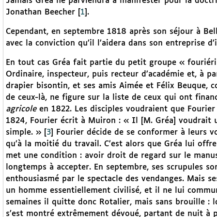
Jamais Gréa ne parviendra à manifester pour la doctr
Jonathan Beecher
[
1
]
.
Cependant, en septembre 1818 après son séjour à Belle
avec la conviction qu’il l’aidera dans son entreprise d
En tout cas Gréa fait partie du petit groupe « fourié
Ordinaire, inspecteur, puis recteur d’académie et, à p
drapier bisontin, et ses amis Aimée et Félix Beuque, 
de ceux-là, ne figure sur la liste de ceux qui ont fina
agricole
en 1822. Les disciples voudraient que Fourier 
1824, Fourier écrit à Muiron : « Il [M. Gréa] voudrait
simple. »
[
3
]
Fourier décide de se conformer à leurs vœu
qu’à la moitié du travail. C’est alors que Gréa lui offr
met une condition : avoir droit de regard sur le manusc
longtemps à accepter. En septembre, ses scrupules sont
enthousiasmé par le spectacle des vendanges. Mais ses
un homme essentiellement civilisé, et il ne lui commu
semaines il quitte donc Rotalier, mais sans brouille : 
s’est montré extrêmement dévoué, partant de nuit à p