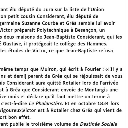
ant élu député du Jura sur la liste de l’Union
son petit cousin Considerant, élu député de
ne germaine Suzanne Courbe et Gréa semble lui avoir
 Victor préparait Polytechnique à Besançon, un
les deux maisons de Jean-Baptiste Considerant, qui les
é Gustave, il protégeait le collège des flammes.
les études de Victor, ce que Jean-Baptiste refusa
même temps que Muiron, qui écrit à Fourier : « Il y a
ans et demi] parent de Gréa qui se réjouissait de vous
is Considerant aura quitté Rotalier lors de l’arrivée
est à Gréa que Considerant envoie de Montargis une
seize mois et déclare qu’il faut mettre un terme à
 c’est-à-dire
Le Phalanstère
. Et en octobre 1834 lors
Vigoureux,Victor est à Rotalier chez Gréa qui vient de
fort bon effet.
rant publie le troisième volume de
Destinée Sociale