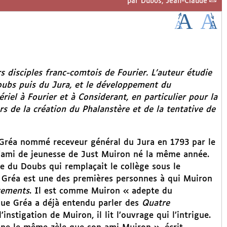
par
Dubos, Jean-Claude
s disciples franc-comtois de Fourier. L’auteur étudie
ubs puis du Jura, et le développement du
iel à Fourier et à Considerant, en particulier pour la
ors de la création du
Phalanstère
et de la tentative de
in Gréa nommé receveur général du Jura en 1793 par le
 l’ami de jeunesse de Just Muiron né la même année.
le du Doubs qui remplaçait le collège sous le
en Gréa est une des premières personnes à qui Muiron
vements
. Il est comme Muiron « adepte du
que Gréa a déjà entendu parler des
Quatre
nstigation de Muiron, il lit l’ouvrage qui l’intrigue.