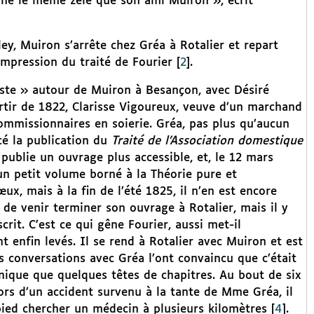
ine le même zèle que son ami Muiron », écrit
y, Muiron s’arrête chez Gréa à Rotalier et repart
’impression du traité de Fourier
[
2
]
.
riste » autour de Muiron à Besançon, avec Désiré
artir de 1822, Clarisse Vigoureux, veuve d’un marchand
commissionnaires en soierie. Gréa, pas plus qu’aucun
ncé la publication du
Traité de l’Association domestique
publie un ouvrage plus accessible, et, le 12 mars
 un petit volume borné à la Théorie pure et
x, mais à la fin de l’été 1825, il n’en est encore
e de venir terminer son ouvrage à Rotalier, mais il y
rit. C’est ce qui gêne Fourier, aussi met-il
 enfin levés. Il se rend à Rotalier avec Muiron et est
 conversations avec Gréa l’ont convaincu que c’était
nique que quelques têtes de chapitres. Au bout de six
lors d’un accident survenu à la tante de Mme Gréa, il
ied chercher un médecin à plusieurs kilomètres
[
4
]
.