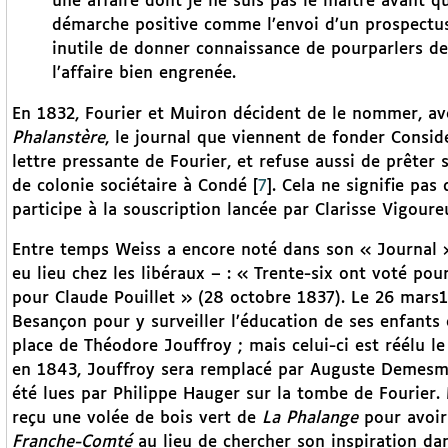
une affaire dont je ne suis pas le maître avant qu
démarche positive comme l’envoi d’un prospectus 
inutile de donner connaissance de pourparlers de
l’affaire bien engrenée.
En 1832, Fourier et Muiron décident de le nommer, av
Phalanstère
, le journal que viennent de fonder Consid
lettre pressante de Fourier, et refuse aussi de prêter
de colonie sociétaire à Condé
[
7
]
. Cela ne signifie pas
participe à la souscription lancée par Clarisse Vigour
Entre temps Weiss a encore noté dans son « Journal »
eu lieu chez les libéraux – : « Trente-six ont voté po
pour Claude Pouillet » (28 octobre 1837). Le 26 mars
Besançon pour y surveiller l’éducation de ses enfants e
place de Théodore Jouffroy ; mais celui-ci est réélu le
en 1843, Jouffroy sera remplacé par Auguste Demesmay
été lues par Philippe Hauger sur la tombe de Fourier. M
reçu une volée de bois vert de
La Phalange
pour avoir
Franche-Comté
au lieu de chercher son inspiration da