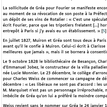
La sollicitude de Gréa pour Fourier se manifeste enco
au moment de sa révocation de son poste à la Préfect
un dépôt de ses vins de Rotalier : « C’est une spécul
écrit Fourier, parce que les tripotiers frelatent […] ho
entrepôt à Paris si j’y avais eu un établissement. »
[
5
]
En juillet 1827, Muiron et Gréa sont tous deux à Paris
avant qu’il le confie à Muiron. Celui-ci écrit à Clariss
meilleures que jamais », mais il se bornera à consenti
Le 9 octobre 1828 le bibliothécaire de Besançon, Cha
d’Emmanuel Jobez, le constructeur de la villa pallad
née Lucie Monnier. Le 23 décembre, le collège d’arrond
pour Charles Weiss de commencer sa campagne de dénig
décembre : « Les libéraux ne sont pas d’accord : les u
M. Marquiset n’est pas un personnage irréprochable, ma
imbécile de Gréa qu’on lui a préféré la moindre compa
Weiss revient sans le nommer sur Gréa le 24 janvier 18