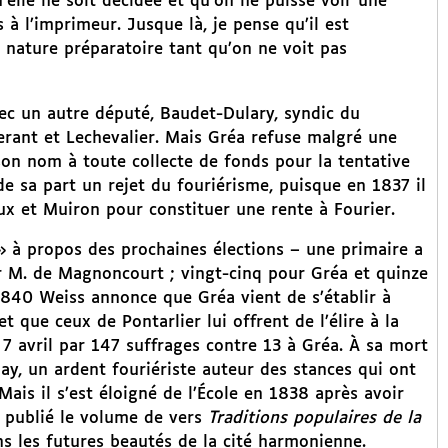
’elle ne soit décidée et qu’on ne puisse voir une
à l’imprimeur. Jusque là, je pense qu’il est
 nature préparatoire tant qu’on ne voit pas
ec un autre député, Baudet-Dulary, syndic du
erant et Lechevalier. Mais Gréa refuse malgré une
 son nom à toute collecte de fonds pour la tentative
 de sa part un rejet du fouriérisme, puisque en 1837 il
eux et Muiron pour constituer une rente à Fourier.
 à propos des prochaines élections – une primaire a
ur M. de Magnoncourt ; vingt-cinq pour Gréa et quinze
1840 Weiss annonce que Gréa vient de s’établir à
t que ceux de Pontarlier lui offrent de l’élire à la
 7 avril par 147 suffrages contre 13 à Gréa. À sa mort
, un ardent fouriériste auteur des stances qui ont
ais il s’est éloigné de l’École en 1838 après avoir
 publié le volume de vers
Traditions populaires de la
ns les futures beautés de la cité harmonienne.