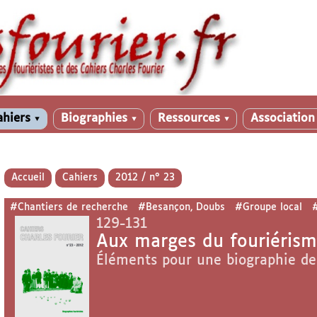
ahiers
Biographies
Ressources
Associatio
▼
▼
▼
Accueil
Cahiers
2012 / n° 23
#Chantiers de recherche
#Besançon, Doubs
#Groupe local
#
129-131
Aux marges du fouriéris
Éléments pour une biographie de