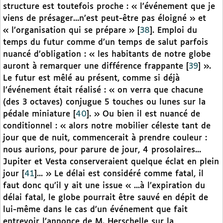
structure est toutefois proche : « l’événement que je
viens de présager...n’est peut-être pas éloigné » et
« l’organisation qui se prépare »
[
38
]
. Emploi du
temps du futur comme d’un temps de salut parfois
nuancé d’obligation : « les habitants de notre globe
auront à remarquer une différence frappante
[
39
]
».
Le futur est mêlé au présent, comme si déjà
l’événement était réalisé : « on verra que chacune
(des 3 octaves) conjugue 5 touches ou lunes sur la
pédale miniature
[
40
]
. » Ou bien il est nuancé de
conditionnel : « alors notre mobilier céleste tant de
jour que de nuit, commencerait à prendre couleur :
nous aurions, pour parure de jour, 4 prosolaires...
Jupiter et Vesta conserveraient quelque éclat en plein
jour
[
41
]
... » Le délai est considéré comme fatal, il
faut donc qu’il y ait une issue « ...à l’expiration du
délai fatal, le globe pourrait être sauvé en dépit de
lui-même dans le cas d’un événement que fait
entrevoir l’annonce de M. Herschelle sur la