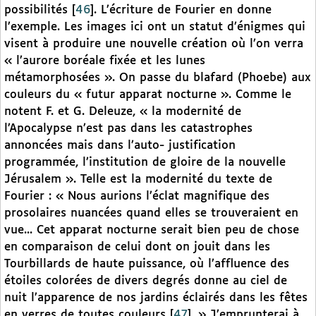
possibilités
[
46
]
. L’écriture de Fourier en donne
l’exemple. Les images ici ont un statut d’énigmes qui
visent à produire une nouvelle création où l’on verra
« l’aurore boréale fixée et les lunes
métamorphosées ». On passe du blafard (Phoebe) aux
couleurs du « futur apparat nocturne ». Comme le
notent F. et G. Deleuze, « la modernité de
l’Apocalypse n’est pas dans les catastrophes
annoncées mais dans l’auto- justification
programmée, l’institution de gloire de la nouvelle
Jérusalem ». Telle est la modernité du texte de
Fourier : « Nous aurions l’éclat magnifique des
prosolaires nuancées quand elles se trouveraient en
vue... Cet apparat nocturne serait bien peu de chose
en comparaison de celui dont on jouit dans les
Tourbillards de haute puissance, où l’affluence des
étoiles colorées de divers degrés donne au ciel de
nuit l’apparence de nos jardins éclairés dans les fêtes
en verres de toutes couleurs
[
47
]
. » J’emprunterai à