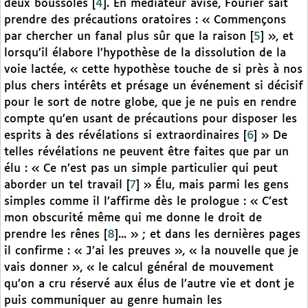
deux boussoles
[
4
]
. En médiateur avisé, Fourier sait
prendre des précautions oratoires : « Commençons
par chercher un fanal plus sûr que la raison
[
5
]
», et
lorsqu’il élabore l’hypothèse de la dissolution de la
voie lactée, « cette hypothèse touche de si près à nos
plus chers intérêts et présage un événement si décisif
pour le sort de notre globe, que je ne puis en rendre
compte qu’en usant de précautions pour disposer les
esprits à des révélations si extraordinaires
[
6
]
» De
telles révélations ne peuvent être faites que par un
élu : « Ce n’est pas un simple particulier qui peut
aborder un tel travail
[
7
]
» Élu, mais parmi les gens
simples comme il l’affirme dès le prologue : « C’est
mon obscurité même qui me donne le droit de
prendre les rênes
[
8
]
... » ; et dans les dernières pages
il confirme : « J’ai les preuves », « la nouvelle que je
vais donner », « le calcul général de mouvement
qu’on a cru réservé aux élus de l’autre vie et dont je
puis communiquer au genre humain les