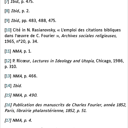
[
7
]
Ibid.,
p. 475.
[
8
]
Ibid
., p. 2.
[
9
]
Ibid.,
pp. 483, 488, 475.
[
10
]
Cité in N. Rasianovsky, « L’emploi des citations bibliques
dans l’œuvre de C. Fourier »,
Archives sociales religieuses,
1965, n°20, p. 34.
[
11
]
NMA,
p. 1.
[
12
]
P. Ricœur,
Lectures in Ideology and Utopia,
Chicago, 1986,
p. 310.
[
13
]
NMA,
p. 466.
[
14
]
Ibid.
[
15
]
NMA,
p. 490.
[
16
]
Publication des manuscrits de Charles Fourier, année 1852,
Paris, librairie phalanstérienne, 1852, p. 51.
[
17
]
NMA,
p. 4.