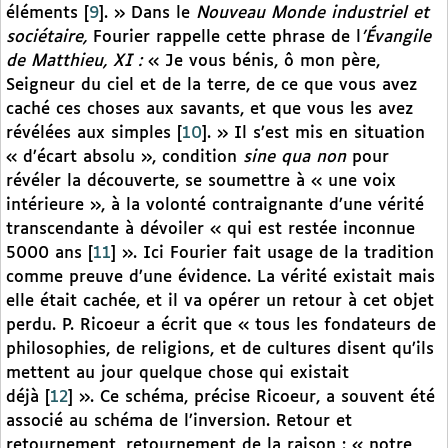
éléments
[
9
]
. » Dans le
Nouveau Monde industriel et
sociétaire,
Fourier rappelle cette phrase de l
’Évangile
de Matthieu, XI :
« Je vous bénis, ô mon père,
Seigneur du ciel et de la terre, de ce que vous avez
caché ces choses aux savants, et que vous les avez
révélées aux simples
[
10
]
. » Il s’est mis en situation
« d’écart absolu », condition
sine qua non
pour
révéler la découverte, se soumettre à « une voix
intérieure », à la volonté contraignante d’une vérité
transcendante à dévoiler « qui est restée inconnue
5000 ans
[
11
]
». Ici Fourier fait usage de la tradition
comme preuve d’une évidence. La vérité existait mais
elle était cachée, et il va opérer un retour à cet objet
perdu. P. Ricoeur a écrit que « tous les fondateurs de
philosophies, de religions, et de cultures disent qu’ils
mettent au jour quelque chose qui existait
déjà
[
12
]
». Ce schéma, précise Ricoeur, a souvent été
associé au schéma de l’inversion. Retour et
retournement, retournement de la raison : « notre