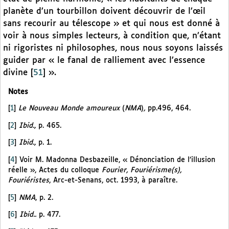
planète d’un tourbillon doivent découvrir de l’œil
sans recourir au télescope » et qui nous est donné à
voir à nous simples lecteurs, à condition que, n’étant
ni rigoristes ni philosophes, nous nous soyons laissés
guider par « le fanal de ralliement avec l’essence
divine
[
51
]
».
Notes
[
1
]
Le Nouveau Monde amoureux
(
NMA
)
,
pp.496, 464.
[
2
]
Ibid.,
p. 465.
[
3
]
Ibid.,
p. 1.
[
4
]
Voir M. Madonna Desbazeille, « Dénonciation de l’illusion
réelle », Actes du colloque
Fourier, Fouriérisme(s),
Fouriéristes
, Arc-et-Senans, oct. 1993, à paraître.
[
5
]
NMA
, p. 2.
[
6
]
Ibid..
p. 477.