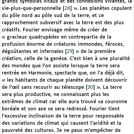
grands symboles vitaux et des connexions vivantes, la
vie-plus-que-personnelle
[
28
]
». Les planètes copulent
du pôle nord au pôle sud de la terre, et ce
rapprochement subversif avec la terre est des plus
créatifs. Fourier envisage même de créer de
« gracieux quadrupèdes en contrepartie de la
profusion énorme de créatures immondes, féroces,
dégoûtantes et infernales
[
29
]
» de la première
création, celle de la genèse. C’est bien à une pluralité
des mondes que l’on assiste lorsque la terre sera
rentrée en Harmonie, spectacle que, on l’a déjà dit,
« les habitants de chaque planète doivent découvrir
de l’œil sans recourir au télescope
[
30
]
». La terre
sera plus productive, ne connaissant plus les
extrêmes de climat car elle aura trouvé sa couronne
boréale et son axe se sera redressé. Fourier tient
l’excessive inclinaison de la terre pour responsable
des variations de climat qui causent l’aridité et la
pauvreté des cultures. Je ne peux m’empêcher de