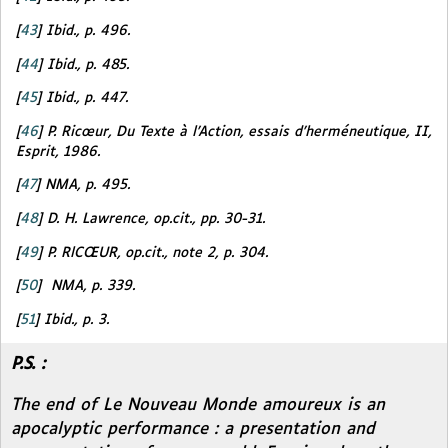
[
43
]
Ibid.,
p. 496.
[
44
]
Ibid.,
p. 485.
[
45
]
Ibid.,
p. 447.
[
46
]
P. Ricœur,
Du Texte à l’Action, essais d’herméneutique,
II,
Esprit, 1986.
[
47
]
NMA,
p. 495.
[
48
]
D. H. Lawrence,
op.cit.,
pp. 30-31.
[
49
]
P. RlCŒUR,
op.cit.,
note 2, p. 304.
[
50
]
NMA,
p. 339.
[
51
]
Ibid.,
p. 3.
P.S. :
The end of
Le Nouveau Monde amoureux
is an
apocalyptic performance : a presentation and