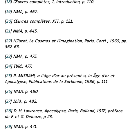
[
18
]
Œuvres complètes,
I, introduction, p. 110.
[
19
]
NMA,
p. 467.
[
20
]
Œuvres complètes
, XII, p. 121.
[
21
]
NMA,
p. 445.
[
22
]
H.Tuzet,
Le Cosmos et l’imagination,
Paris, Corti , 1965, pp.
362-63.
[
23
]
NMA,
p. 475.
[
24
]
Ibid.,
477.
[
25
]
R. MiSRAHl, « L’âge d’or au présent », in
Âge d’or et
Apocalypse,
Publications de la Sorbonne, 1986, p. 111.
[
26
]
NMA.
p. 480.
[
27
]
Ibid.,
p. 482.
[
28
]
D. H. Lawrence,
Apocalypse,
Paris, Balland, 1978, préface
de F. et G. Deleuze, p 23.
[
29
]
NMA,
p. 471.