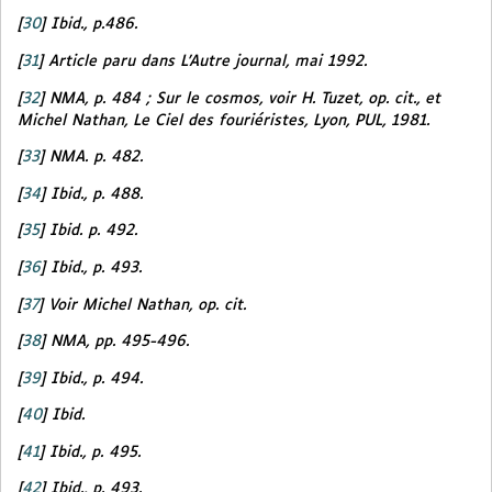
[
30
]
Ibid.,
p.486.
[
31
]
Article paru dans
L’Autre journal
, mai 1992.
[
32
]
NMA,
p. 484 ; Sur le cosmos, voir H. Tuzet,
op. cit.,
et
Michel Nathan,
Le Ciel des fouriéristes,
Lyon, PUL, 1981.
[
33
]
NMA.
p. 482.
[
34
]
Ibid.,
p. 488.
[
35
]
Ibid.
p. 492.
[
36
]
Ibid.,
p. 493.
[
37
]
Voir Michel Nathan,
op. cit.
[
38
]
NMA,
pp. 495-496.
[
39
]
Ibid.,
p. 494.
[
40
]
Ibid.
[
41
]
Ibid.,
p. 495.
[
42
]
Ibid.,
p. 493.