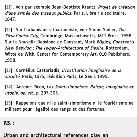
[
11
]
. Voir par exemple Jean-Baptiste Krantz,
Projet de création
d’une armée des travaux publics
, Paris, Librairie sociétaire,
1847.
[
12
]
. Sur l’urbanisme situationniste, voir Simon Sadler,
The
Situationist City
, Cambridge, Massachusetts, MIT Press, 1998.
Sur la Nouvelle Babylone de Constant, Mark Wigley,
Constant’s
New Babylon : The Hyper-Architecture of Desire
, Rotterdam,
Witte de With, Center for Contemporary Art, 010 Publishers,
1998.
[
13
]
. Cornélius Castoriadis,
L’Institution imaginaire de la
société
, Paris, 1975, réédition Paris, Le Seuil, 1999.
[
14
]
. Antoine Picon,
Les Saint-simoniens. Raison, imaginaire et
utopie, op. cit.
, p. 297-305.
[
15
]
. Rappelons que ni le saint-simonisme ni le fouriérisme ne
militent pour l’égalité des rangs et des fortunes.
P.S. :
Urban and architectural references play an