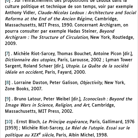
[
6
]
. Sur l’enracinement des propositions de Ledoux dans la
culture politique et technique de son temps, voir par exemple
Anthony Vidler,
Claude-Nicolas Ledoux : Architecture and Social
Reforma at the End of the Ancien Régime
, Cambridge,
Massachusetts, MIT Press, 1990. Concernant Archigram, on
pourra consulter par exemple Hadas Steiner,
Beyond
Archigram : The Structure of Circulation
, New York, Routledge,
2009.
[
7
]
. Michèle Riot-Sarcey, Thomas Bouchet, Antoine Picon [dir.],
Dictionnaire des utopies
, Paris, Larousse, 2002 ; Lyman Tower
Sargent, Roland Schaer [dir.],
Utopie. La Quête de la société
idéale en occident
, Paris, Fayard, 2000.
[
8
]
. Lorraine Daston, Peter Galison,
Objectivity
, New York,
Zone Books, 2007.
[
9
]
. Bruno Latour, Peter Weibel [dir.],
Iconoclash : Beyond the
Image Wars in Science, Religion, and Art
, Cambridge,
Massachusetts, MIT Press, 2002.
[
10
]
. Ernst Bloch,
Le Principe espérance
, Paris, Gallimard, 1976
[1959] ; Michèle Riot-Sarcey,
Le Réel de l’utopie. Essai sur le
e
politique au XIX
siècle
, Paris, Albin Michel, 1998.