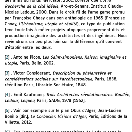
des amis du fonds Mercator, 2001, Lorette Coen,
À la
Recherche de la cité idéale,
Arc-et-Senans, Institut Claude-
Nicolas Ledoux, 2000. Dans le droit fil de l’amalgame promu
par Françoise Choay dans son anthologie de 1965 (Françoise
Choay,
L’Urbanisme, utopie et réalité
), ce type de publication
tend toutefois à mêler projets utopiques proprement dits et
production imaginaire des architectes et des ingénieurs. Nous
reviendrons un peu plus loin sur la différence qu’il convient
d’établir entre les deux.
[
2
]
. Antoine Picon,
Les Saint-simoniens. Raison, imaginaire et
utopie
, Paris, Belin, 2002.
[
3
]
. Victor Considerant,
Description du phalanstère et
considérations sociales sur l’architectonique
, Paris, 1838,
réédition Paris, Librairie Sociétaire, 1848.
[
4
]
. Emil Kaufmann,
Trois Architectes révolutionnaires. Boullée,
Ledoux, Lequeu
, Paris, SADG, 1978 [1952].
[
5
]
. Voir par exemple sur le plan Obus d’Alger, Jean-Lucien
Bonillo [dir.],
Le Corbusier. Visions d’Alger
, Paris, Éditions de la
Villette, 2012.