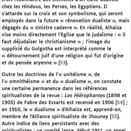
chez les Hindous, les Perses, les Egyptiens. Il
s’attarde sur la croix et son symbolisme, qui seront
employés dans la future « rénovation dualiste », mais
dégagés du « sinistre cadavre ». En réalité, Alhaiza
vise moins directement l’Eglise que le judaïsme : « il
faut déjudaïser le christianisme » ; l’image du
supplicié du Golgotha est interprété comme le
« détournement juif d’une religion qui fut d’origine
et de pensée aryenne »
[
53
]
.
Outre les doctrines de l’« unitéisme », de
l’« omnithéisme » et du « dualisme », on constate
une certaine permanence dans les références
spiritualistes de la revue :
Les
Hiérophantes
(1898 et
1905)
de Fabre des Essarts est recensé en 1906
[
54
]
;
en 1910, le « dualisme » d’Alhaiza est, apprend-on,
membre de l’Alliance spiritualiste de Jhouney
[
55
]
.
Autre indice de liens persistants avec des
spiritualistes : un comité lance, début 1911, un appel