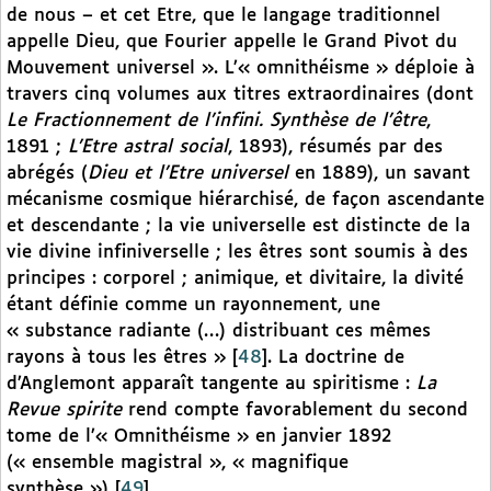
de nous – et cet Etre, que le langage traditionnel
appelle Dieu, que Fourier appelle le Grand Pivot du
Mouvement universel ». L’« omnithéisme » déploie à
travers cinq volumes aux titres extraordinaires (dont
Le Fractionnement de l’infini. Synthèse de l’être
,
1891 ;
L’Etre astral
social
, 1893), résumés par des
abrégés (
Dieu et l’Etre universel
en 1889), un savant
mécanisme cosmique hiérarchisé, de façon ascendante
et descendante ; la vie universelle est distincte de la
vie divine infiniverselle ; les êtres sont soumis à des
principes : corporel ; animique, et divitaire, la divité
étant définie comme un rayonnement, une
« substance radiante (…) distribuant ces mêmes
rayons à tous les êtres »
[
48
]
. La doctrine de
d’Anglemont apparaît tangente au spiritisme :
La
Revue spirite
rend compte favorablement du second
tome de l’« Omnithéisme » en janvier 1892
(« ensemble magistral », « magnifique
synthèse »)
[
49
]
.