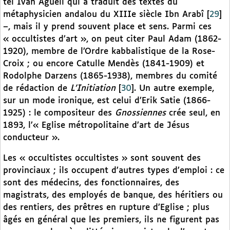
tel Ivan Aguéli qui a traduit des textes du
métaphysicien andalou du XIIIe siècle Ibn Arabî
[
29
]
–, mais il y prend souvent place et sens. Parmi ces
« occultistes d’art », on peut citer Paul Adam (1862-
1920), membre de l’Ordre kabbalistique de la Rose-
Croix ; ou encore Catulle Mendès (1841-1909) et
Rodolphe Darzens (1865-1938), membres du comité
de rédaction de
L’Initiation
[
30
]
. Un autre exemple,
sur un mode ironique, est celui d’Erik Satie (1866-
1925) : le compositeur des
Gnossiennes
crée seul, en
1893, l’« Eglise métropolitaine d’art de Jésus
conducteur ».
Les « occultistes occultistes » sont souvent des
provinciaux ; ils occupent d’autres types d’emploi : ce
sont des médecins, des fonctionnaires, des
magistrats, des employés de banque, des héritiers ou
des rentiers, des prêtres en rupture d’Eglise ; plus
âgés en général que les premiers, ils ne figurent pas