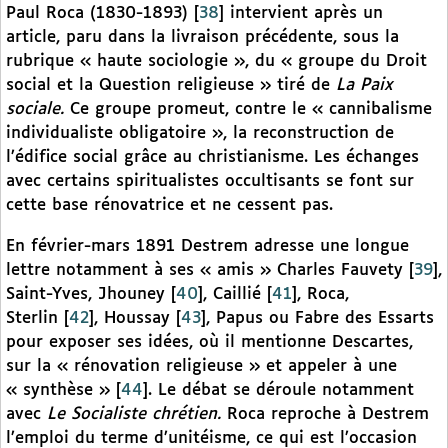
Paul Roca (1830-1893)
[
38
]
intervient après un
article, paru dans la livraison précédente, sous la
rubrique « haute sociologie », du « groupe du Droit
social et la Question religieuse » tiré de
La Paix
sociale.
Ce groupe promeut, contre le « cannibalisme
individualiste obligatoire », la reconstruction de
l’édifice social grâce au christianisme. Les échanges
avec certains spiritualistes occultisants se font sur
cette base rénovatrice et ne cessent pas.
En février-mars 1891 Destrem adresse une longue
lettre notamment à ses « amis » Charles Fauvety
[
39
]
,
Saint-Yves, Jhouney
[
40
]
, Caillié
[
41
]
, Roca,
Sterlin
[
42
]
, Houssay
[
43
]
, Papus ou Fabre des Essarts
pour exposer ses idées, où il mentionne Descartes,
sur la « rénovation religieuse » et appeler à une
« synthèse »
[
44
]
. Le débat se déroule notamment
avec
Le Socialiste chrétien.
Roca reproche à Destrem
l’emploi du terme d’unitéisme, ce qui est l’occasion