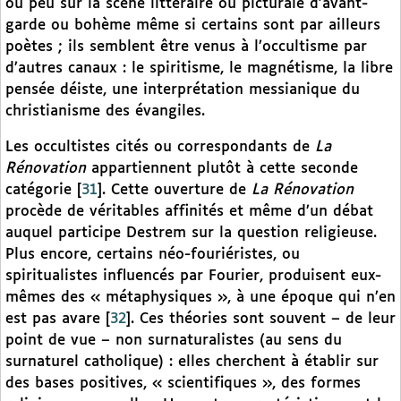
ou peu sur la scène littéraire ou picturale d’avant-
garde ou bohème même si certains sont par ailleurs
poètes ; ils semblent être venus à l’occultisme par
d’autres canaux : le spiritisme, le magnétisme, la libre
pensée déiste, une interprétation messianique du
christianisme des évangiles.
Les occultistes cités ou correspondants de
La
Rénovation
appartiennent plutôt à cette seconde
catégorie
[
31
]
. Cette ouverture de
La Rénovation
procède de véritables affinités et même d’un débat
auquel participe Destrem sur la question religieuse.
Plus encore, certains néo-fouriéristes, ou
spiritualistes influencés par Fourier, produisent eux-
mêmes des « métaphysiques », à une époque qui n’en
est pas avare
[
32
]
. Ces théories sont souvent – de leur
point de vue – non surnaturalistes (au sens du
surnaturel catholique) : elles cherchent à établir sur
des bases positives, « scientifiques », des formes