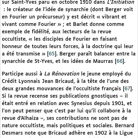
sur Saint-Yves paru en octobre 1910 dans
L’Initiation
: le créateur de l’idée de synarchie (dont Berger voit
en Fourier un précurseur) y est décrit « vibrant et
vivant comme Fourier » ; et Barlet donne comme
exemple de fidélité, aux lecteurs de la revue
occultiste, « les disciples de Fourier en faisant
honneur de toutes leurs forces, à la doctrine qui leur
a été transmise »
[
65
]
. Berger paraît balancer entre la
synarchie de St-Yves, et les idées de Maurras
[
66
]
.
Participe aussi à
La Rénovation
le jeune employé du
Crédit Lyonnais Jean Bricaud, à la tête de l’une des
deux grandes mouvances de l’occultiste français
[
67
]
.
Si la revue recense ses publications gnostiques – il
était entré en relation avec Synesius depuis 1901, et
l’on peut penser que c’est par lui qu’il collabore à la
revue d’Alhaiza –, ses contributions ne sont pas de
nature occultiste, mais politiques et sociales. Bernard
Desmars note que Bricaud adhère en 1902 à la Ligue