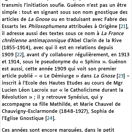
transmis l’initiation soufie. Guénon n’est pas un être
simple : tout en signant sous son nom gnostique des
articles de
La Gnose
ou en traduisant avec Fabre des
Essarts les
Philosophumena
attribuées à Origène
[
21
]
,
il adresse aussi des textes sous ce nom à
La France
chrétienne antimaçonnique
d’Abel Clarin de la Rive
(1855-1914), avec qui il est en relations depuis
1909
[
22
]
, avant d’y collaborer régulièrement, en 1913
et 1914, sous le pseudonyme du « Sphinx ». Guénon
est aussi, cette année 1909 qui voit son premier
article publié – « Le Démiurge » dans
La Gnose
[
23
]
–
inscrit à l’Ecole des Hautes Etudes au cours de Mgr
Lucien Léon Lacroix sur « le Catholicisme durant la
Révolution » ; il y retrouve Synésius, qui y
accompagne sa fille Mathilde, et Marie Chauvel de
Chauvigny-Esclarmonde (1848-1927), Sophia de
l’Eglise Gnostique
[
24
]
.
Ces années sont encore marquées, dans le petit