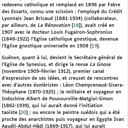
redevenu catholique et remplacé en 1896 par Fabre
des Essarts, connu une scission : l’employé du Crédit
Lyonnais Jean Bricaud (1881-1934) (collaborateur,
par ailleurs, de
La Rénovation
[
18
]
), avait créé en
1907 avec le docteur Louis Fugairon-Sophronius
(1846-1922) l’Eglise catholique gnostique, devenue
l’Eglise gnostique universelle en 1908
[
19
]
.
Guénon, quant à lui, devient le Secrétaire général de
l’Eglise de Synesius, et dirige la revue
La Gnose
(novembre 1909-février 1912), premier canal
d’expression de ses idées, et creuset de rencontres
avec d’autres ésotéristes : Léon Champrenaud-Sisera-
Théophane (1870-1925) ; le militaire et voyageur en
Indochine Albert de Pouvourville-Matgioi-Simon
(1862-1939), qui lui aurait donné l’initiation
taoïste
[
20
]
; ou encore le peintre suédois qui a été
proche des anarchistes puis voyageur en Egypte Ivan
Aguéli-Abdul-Hâdi (1869-1917), qui lui aurait