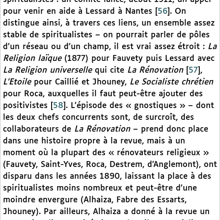
pour venir en aide à Lessard à Nantes
[
56
]
. On
distingue ainsi, à travers ces liens, un ensemble assez
stable de spiritualistes – on pourrait parler de pôles
d’un réseau ou d’un champ, il est vrai assez étroit :
La
Religion laïque
(1877) pour Fauvety puis Lessard avec
La Religion universelle
qui cite
La
Rénovation
[
57
]
,
L’Etoile
pour Caillié et Jhouney,
Le Socialiste chrétien
pour Roca, auxquelles il faut peut-être ajouter des
positivistes
[
58
]
. L’épisode des « gnostiques » – dont
les deux chefs concurrents sont, de surcroît, des
collaborateurs de
La Rénovation
– prend donc place
dans une histoire propre à la revue, mais à un
moment où la plupart des « rénovateurs religieux »
(Fauvety, Saint-Yves, Roca, Destrem, d’Anglemont), ont
disparu dans les années 1890, laissant la place à des
spiritualistes moins nombreux et peut-être d’une
moindre envergure (Alhaiza, Fabre des Essarts,
Jhouney). Par ailleurs, Alhaiza a donné à la revue un