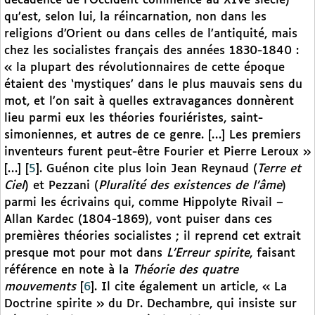
décadence de l’Occident commence au XIVe siècle)
qu’est, selon lui, la réincarnation, non dans les
religions d’Orient ou dans celles de l’antiquité, mais
chez les socialistes français des années 1830-1840 :
« la plupart des révolutionnaires de cette époque
étaient des ‘mystiques’ dans le plus mauvais sens du
mot, et l’on sait à quelles extravagances donnèrent
lieu parmi eux les théories fouriéristes, saint-
simoniennes, et autres de ce genre. […] Les premiers
inventeurs furent peut-être Fourier et Pierre Leroux »
[…]
[
5
]
. Guénon cite plus loin Jean Reynaud (
Terre et
Ciel
) et Pezzani (
Pluralité des
existences de l’âme
)
parmi les écrivains qui, comme Hippolyte Rivail –
Allan Kardec (1804-1869), vont puiser dans ces
premières théories socialistes ; il reprend cet extrait
presque mot pour mot dans
L’Erreur spirite
, faisant
référence en note à la
Théorie des quatre
mouvements
[
6
]
. Il cite également un article, « La
Doctrine spirite » du Dr. Dechambre, qui insiste sur