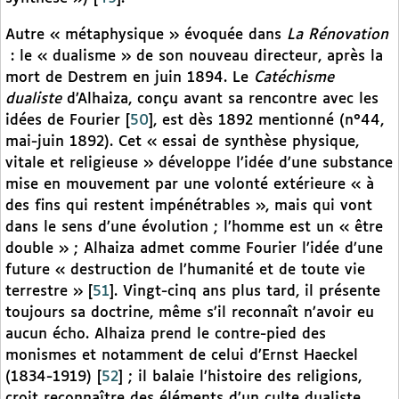
Autre « métaphysique » évoquée dans
La Rénovation
: le « dualisme » de son nouveau directeur, après la
mort de Destrem en juin 1894. Le
Catéchisme
dualiste
d’Alhaiza, conçu avant sa rencontre avec les
idées de Fourier
[
50
]
, est dès 1892 mentionné (n°44,
mai-juin 1892). Cet « essai de synthèse physique,
vitale et religieuse » développe l’idée d’une substance
mise en mouvement par une volonté extérieure « à
des fins qui restent impénétrables », mais qui vont
dans le sens d’une évolution ; l’homme est un « être
double » ; Alhaiza admet comme Fourier l’idée d’une
future « destruction de l’humanité et de toute vie
terrestre »
[
51
]
. Vingt-cinq ans plus tard, il présente
toujours sa doctrine, même s’il reconnaît n’avoir eu
aucun écho. Alhaiza prend le contre-pied des
monismes et notamment de celui d’Ernst Haeckel
(1834-1919)
[
52
]
; il balaie l’histoire des religions,
croit reconnaître des éléments d’un culte dualiste