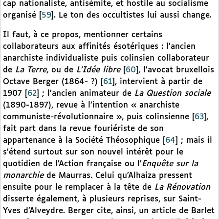
cap nationaliste, antisémite, et hostile au socialisme
organisé
[
59
]
. Le ton des occultistes lui aussi change.
Il faut, à ce propos, mentionner certains
collaborateurs aux affinités ésotériques : l’ancien
anarchiste individualiste puis colinsien collaborateur
de
La Terre
, ou de
L’Idée libre
[
60
]
, l’avocat bruxellois
Octave Berger (1864- ?)
[
61
]
, intervient à partir de
1907
[
62
]
; l’ancien animateur de
La Question sociale
(1890-1897), revue à l’intention « anarchiste
communiste-révolutionnaire », puis colinsienne
[
63
]
,
fait part dans la revue fouriériste de son
appartenance à la Société Théosophique
[
64
]
; mais il
s’étend surtout sur son nouvel intérêt pour le
quotidien de l’Action française ou l’
Enquête sur la
monarchie
de Maurras
.
Celui qu’Alhaiza pressent
ensuite pour le remplacer à la tête de
La Rénovation
disserte également, à plusieurs reprises, sur Saint-
Yves d’Alveydre. Berger cite, ainsi, un article de Barlet