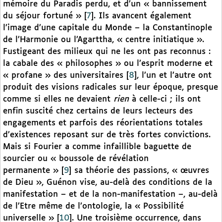
mémoire du Paradis perdu, et d’un « bannissement
du séjour fortuné »
[
7
]
. Ils avancent également
l’image d’une capitale du Monde – la Constantinople
de l’Harmonie ou l’Agarttha, « centre initiatique ».
Fustigeant des milieux qui ne les ont pas reconnus :
la cabale des « philosophes » ou l’esprit moderne et
« profane » des universitaires
[
8
]
, l’un et l’autre ont
produit des visions radicales sur leur époque, presque
comme si elles ne devaient
rien
à celle-ci ; ils ont
enfin suscité chez certains de leurs lecteurs des
engagements et parfois des réorientations totales
d’existences reposant sur de très fortes convictions.
Mais si Fourier a comme infaillible baguette de
sourcier ou « boussole de révélation
permanente »
[
9
]
sa théorie des passions, « œuvres
de Dieu », Guénon vise, au-delà des conditions de la
manifestation – et de la non-manifestation –, au-delà
de l’Etre même de l’ontologie, la « Possibilité
universelle »
[
10
]
. Une troisième occurrence, dans