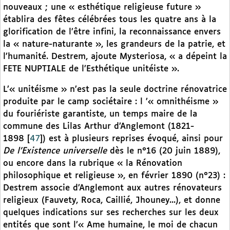
nouveaux ; une « esthétique religieuse future »
établira des fêtes célébrées tous les quatre ans à la
glorification de l’être infini, la reconnaissance envers
la « nature-naturante », les grandeurs de la patrie, et
l’humanité. Destrem, ajoute Mysteriosa, « a dépeint la
FETE NUPTIALE de l’Esthétique unitéiste ».
L’« unitéisme » n’est pas la seule doctrine rénovatrice
produite par le camp sociétaire : l ’« omnithéisme »
du fouriériste garantiste, un temps maire de la
commune des Lilas Arthur d’Anglemont (1821-
1898
[
47
]
) est à plusieurs reprises évoqué, ainsi pour
De l’Existence universelle
dès le n°16 (20 juin 1889),
ou encore dans la rubrique « la Rénovation
philosophique et religieuse », en février 1890 (n°23) :
Destrem associe d’Anglemont aux autres rénovateurs
religieux (Fauvety, Roca, Caillié, Jhouney...), et donne
quelques indications sur ses recherches sur les deux
entités que sont l’« Ame humaine, le moi de chacun