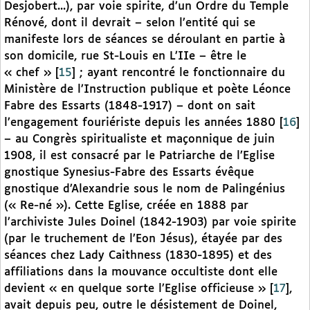
Desjobert...), par voie spirite, d’un Ordre du Temple
Rénové, dont il devrait – selon l’entité qui se
manifeste lors de séances se déroulant en partie à
son domicile, rue St-Louis en L’IIe – être le
« chef »
[
15
]
; ayant rencontré le fonctionnaire du
Ministère de l’Instruction publique et poète Léonce
Fabre des Essarts (1848-1917) – dont on sait
l’engagement fouriériste depuis les années 1880
[
16
]
– au Congrès spiritualiste et maçonnique de juin
1908, il est consacré par le Patriarche de l’Eglise
gnostique Synesius-Fabre des Essarts évêque
gnostique d’Alexandrie sous le nom de Palingénius
(« Re-né »). Cette Eglise, créée en 1888 par
l’archiviste Jules Doinel (1842-1903) par voie spirite
(par le truchement de l’Eon Jésus), étayée par des
séances chez Lady Caithness (1830-1895) et des
affiliations dans la mouvance occultiste dont elle
devient « en quelque sorte l’Eglise officieuse »
[
17
]
,
avait depuis peu, outre le désistement de Doinel,