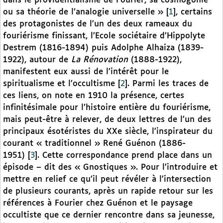
dans le providentialisme de Fourier, sa cosmogonie
ou sa théorie de l’analogie universelle »
[
1
]
, certains
des protagonistes de l’un des deux rameaux du
fouriérisme finissant, l’Ecole sociétaire d’Hippolyte
Destrem (1816-1894) puis Adolphe Alhaiza (1839-
1922), autour de
La Rénovation
(1888-1922),
manifestent eux aussi de l’intérêt pour le
spiritualisme et l’occultisme
[
2
]
. Parmi les traces de
ces liens, on note en 1910 la présence, certes
infinitésimale pour l’histoire entière du fouriérisme,
mais peut-être à relever, de deux lettres de l’un des
principaux ésotéristes du XXe siècle, l’inspirateur du
courant « traditionnel » René Guénon (1886-
1951)
[
3
]
. Cette correspondance prend place dans un
épisode – dit des « Gnostiques ». Pour l’introduire et
mettre en relief ce qu’il peut révéler à l’intersection
de plusieurs courants, après un rapide retour sur les
références à Fourier chez Guénon et le paysage
occultiste que ce dernier rencontre dans sa jeunesse,