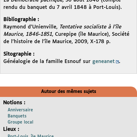
La Démocratie pacifique,
30 août 1848 (compte
rendu du banquet du 7 avril 1848 à Port-Louis).
Bibliographie :
Raymond d’Unienville,
Tentative socialiste à l’île
Maurice, 1846-1851
, Curepipe (île Maurice), Société
de l’histoire de l’île Maurice, 2009, X-178 p.
Sitographie :
Généalogie de la famille Esnouf sur
geneanet
.
Autour des mêmes sujets
Notions :
Anniversaire
Banquets
Groupe local
Lieux :
Port-Louis, île Maurice