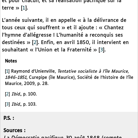
et pour chacun, et sa réalisation pacifique sur la
terre »
[
1
]
.
L’année suivante, il en appelle « à la délivrance de
tous ceux qui souffrent » et il ajoute : « Chantez
l’hymne d’allégresse ! L’humanité a reconquis ses
destinées »
[
2
]
. Enfin, en avril 1850, il intervient en
souhaitant « l’Union et la Fraternité »
[
3
]
.
Notes
[
1
]
Raymond d’Unienville,
Tentative socialiste à l’île Maurice,
1846-1851
, Curepipe (île Maurice), Société de l’histoire de l’île
Maurice, 2009, p. 28.
[
2
]
Ibid.,
p. 100.
[
3
]
Ibid.,
p. 103.
P.S. :
Sources :