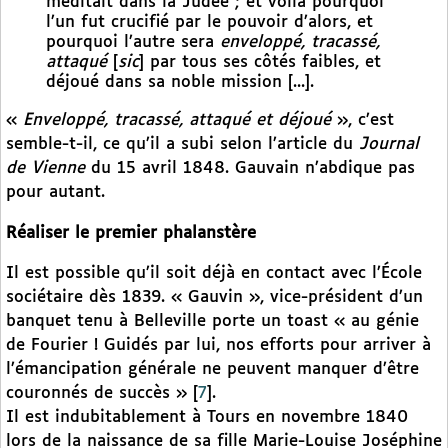
méditait dans la Judée ; et voilà pourquoi
l’un fut crucifié par le pouvoir d’alors, et
pourquoi l’autre sera
enveloppé, tracassé,
attaqué
[
sic
] par tous ses côtés faibles, et
déjoué dans sa noble mission [...].
«
Enveloppé, tracassé, attaqué et déjoué
», c’est
semble-t-il, ce qu’il a subi selon l’article du
Journal
de Vienne
du 15 avril 1848. Gauvain n’abdique pas
pour autant.
Réaliser le premier phalanstère
Il est possible qu’il soit déjà en contact avec l’École
sociétaire dès 1839. « Gauvin », vice-président d’un
banquet tenu à Belleville porte un toast « au génie
de Fourier ! Guidés par lui, nos efforts pour arriver à
l’émancipation générale ne peuvent manquer d’être
couronnés de succès »
[
7
]
.
Il est indubitablement à Tours en novembre 1840
lors de la naissance de sa fille Marie-Louise Joséphine