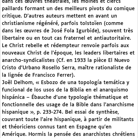
dans ces œuvres théâtrales, les moines et clercs
paillards formant un des meilleurs pivots du comique
critique. D’autres auteurs mettent en avant un
christianisme régénéré, parfois tolstoïen (comme
dans les œuvres de José Fola Igurbide), souvent très
libertaire ou en tout cas fraternel et antiautoritaire.
Le Christ rebelle et rédempteur renvoie parfois aux
nouveaux Christ de l’époque, les leaders libertaires et
anarcho-syndicalistes (Cf. en 1933 la pièce El Nuevo
Cristo d’Urbano Rosello Serra, maître rationaliste de
la lignée de Francisco Ferrer).
Joël Delhom, « Esbozo de una topología temática y
funcional de los usos de la Biblia en el anarquismo
hispánica – Ébauche d’une typologie thématique et
fonctionnelle des usage de la Bible dans l’anarchisme
hispanique », p. 233-274. Bel essai de synthèse,
couvrant toute l’aire hispanique, à partir de militants
et théoriciens connus tant en Espagne qu’en
Amérique. Hormis la pensée des anarchistes chrétiens