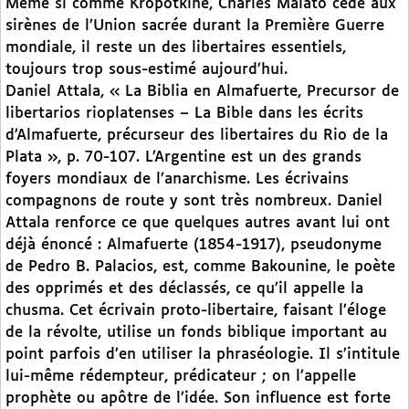
Même si comme Kropotkine, Charles Malato cède aux
sirènes de l’Union sacrée durant la Première Guerre
mondiale, il reste un des libertaires essentiels,
toujours trop sous-estimé aujourd’hui.
Daniel Attala, « La Biblia en Almafuerte, Precursor de
libertarios rioplatenses – La Bible dans les écrits
d’Almafuerte, précurseur des libertaires du Rio de la
Plata », p. 70-107. L’Argentine est un des grands
foyers mondiaux de l’anarchisme. Les écrivains
compagnons de route y sont très nombreux. Daniel
Attala renforce ce que quelques autres avant lui ont
déjà énoncé : Almafuerte (1854-1917), pseudonyme
de Pedro B. Palacios, est, comme Bakounine, le poète
des opprimés et des déclassés, ce qu’il appelle la
chusma. Cet écrivain proto-libertaire, faisant l’éloge
de la révolte, utilise un fonds biblique important au
point parfois d’en utiliser la phraséologie. Il s’intitule
lui-même rédempteur, prédicateur ; on l’appelle
prophète ou apôtre de l’idée. Son influence est forte