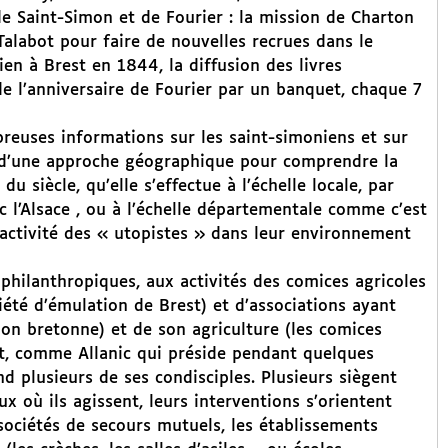
de Saint-Simon et de Fourier : la mission de Charton
Talabot pour faire de nouvelles recrues dans le
ien à Brest en 1844, la diffusion des livres
n de l’anniversaire de Fourier par un banquet, chaque 7
euses informations sur les saint-simoniens et sur
nce d’une approche géographique pour comprendre la
u siècle, qu’elle s’effectue à l’échelle locale, par
c l’Alsace , ou à l’échelle départementale comme c’est
l’activité des « utopistes » dans leur environnement
s philanthropiques, aux activités des comices agricoles
iété d’émulation de Brest) et d’associations ayant
tion bretonne) et de son agriculture (les comices
ent, comme Allanic qui préside pendant quelques
d plusieurs de ses condisciples. Plusieurs siègent
x où ils agissent, leurs interventions s’orientent
s sociétés de secours mutuels, les établissements