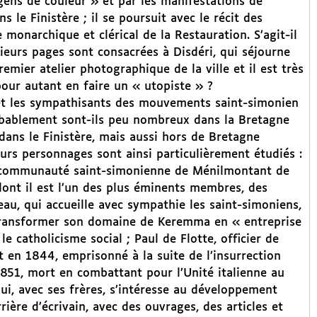
gens de couleur » et par les manifestations de
 le Finistère ; il se poursuit avec le récit des
monarchique et clérical de la Restauration. S’agit-il
sieurs pages sont consacrées à Disdéri, qui séjourne
emier atelier photographique de la ville et il est très
pour autant en faire un « utopiste » ?
s et les sympathisants des mouvements saint-simonien
probablement sont-ils peu nombreux dans la Bretagne
 dans le Finistère, mais aussi hors de Bretagne
ieurs personnages sont ainsi particulièrement étudiés :
 la communauté saint-simonienne de Ménilmontant de
 dont il est l’un des plus éminents membres, des
u, qui accueille avec sympathie les saint-simoniens,
 transformer son domaine de Keremma en « entreprise
e catholicisme social ; Paul de Flotte, officier de
 en 1844, emprisonné à la suite de l’insurrection
851, mort en combattant pour l’Unité italienne au
ui, avec ses frères, s’intéresse au développement
ière d’écrivain, avec des ouvrages, des articles et