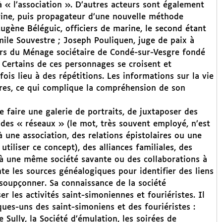
à « l’association ». D’autres acteurs sont également
arine, puis propagateur d’une nouvelle méthode
ugène Béléguic, officiers de marine, le second étant
Émile Souvestre ; Joseph Pouliquen, juge de paix à
eurs du Ménage sociétaire de Condé-sur-Vesgre fondé
Certains de ces personnages se croisent et
fois lieu à des répétitions. Les informations sur la vie
itres, ce qui complique la compréhension de son
 faire une galerie de portraits, de juxtaposer des
e des « réseaux » (le mot, très souvent employé, n’est
une association, des relations épistolaires ou une
iliser ce concept), des alliances familiales, des
 à une même société savante ou des collaborations à
te les sources généalogiques pour identifier des liens
oupçonner. Sa connaissance de la société
r les activités saint-simoniennes et fouriéristes. Il
ques-uns des saint-simoniens et des fouriéristes :
 Sully, la Société d’émulation, les soirées de