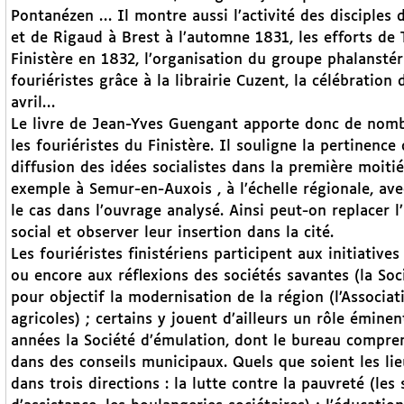
Pontanézen … Il montre aussi l’activité des disciples 
et de Rigaud à Brest à l’automne 1831, les efforts de 
Finistère en 1832, l’organisation du groupe phalanstér
fouriéristes grâce à la librairie Cuzent, la célébratio
avril…
Le livre de Jean-Yves Guengant apporte donc de nombr
les fouriéristes du Finistère. Il souligne la pertine
diffusion des idées socialistes dans la première moitié d
exemple à Semur-en-Auxois , à l’échelle régionale, ave
le cas dans l’ouvrage analysé. Ainsi peut-on replacer 
social et observer leur insertion dans la cité.
Les fouriéristes finistériens participent aux initiative
ou encore aux réflexions des sociétés savantes (la Soc
pour objectif la modernisation de la région (l’Associa
agricoles) ; certains y jouent d’ailleurs un rôle émin
années la Société d’émulation, dont le bureau compren
dans des conseils municipaux. Quels que soient les lieu
dans trois directions : la lutte contre la pauvreté (le