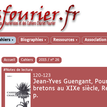
ahiers
Biographies
Ressources
Associatio
▼
▼
▼
Accueil
Cahiers
2015 / n° 26
#Notes de lecture
120-123
Jean-Yves Guengant, Pou
bretons au XIXe siècle, R
p.