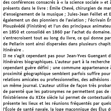
des conférences consacrés à « la science sociale » et 
présents dans le livre : Émile Chevé, chirurgien de m
d’enseignement de la musique ; Jules-Jean Feillet et E
également un des pionniers de l’aviation ; l’écrivain 
Plouzévédé (Finistère) et l’un des principaux animat
en 1850 et consolidé en 1860 par l’achat du domaine. 
s’entrecroisent tout au long du livre, ce qui donne par
de Pellarin sont ainsi dispersées dans plusieurs chap
itinéraire .
Il ne s’agit cependant pas pour Jean-Yves Guengant de
itinéraires biographiques. L’auteur part à la recherch
cependant guère défini ; une commune appartenance à 
proximité géographique semblent parfois suffire pour ut
relations amicales ou professionnelles, des adhésions
un même journal. L’auteur utilise de façon très proban
de parenté que les patronymes ne permettent pas de s
finistérienne du XIXe siècle lui permet de contextualise
présente les lieux et les réunions fréquentés par quel
l’École de santé navale, la loge maçonnique des Élus de