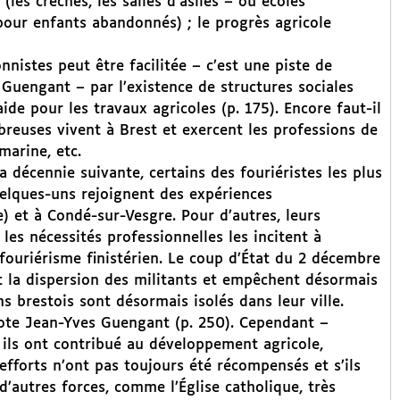
 (les crèches, les salles d’asiles – ou écoles
 pour enfants abandonnés) ; le progrès agricole
nistes peut être facilitée – c’est une piste de
 Guengant – par l’existence de structures sociales
ide pour les travaux agricoles (p. 175). Encore faut-il
breuses vivent à Brest et exercent les professions de
 marine, etc.
 décennie suivante, certains des fouriéristes les plus
Quelques-uns rejoignent des expériences
e) et à Condé-sur-Vesgre. Pour d’autres, leurs
les nécessités professionnelles les incitent à
 fouriérisme finistérien. Le coup d’État du 2 décembre
t la dispersion des militants et empêchent désormais
s brestois sont désormais isolés dans leur ville.
 note Jean-Yves Guengant (p. 250). Cependant –
 ils ont contribué au développement agricole,
efforts n’ont pas toujours été récompensés et s’ils
d’autres forces, comme l’Église catholique, très