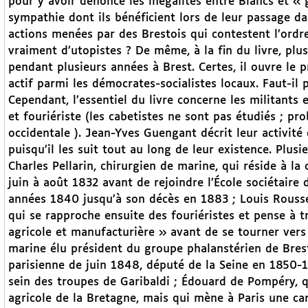
pour y avoir dénoncé les inégalités entre Blancs et « 
sympathie dont ils bénéficient lors de leur passage dans
actions menées par des Brestois qui contestent l’ordre 
vraiment d’utopistes ? De même, à la fin du livre, plu
pendant plusieurs années à Brest. Certes, il ouvre le pr
actif parmi les démocrates-socialistes locaux. Faut-il 
Cependant, l’essentiel du livre concerne les militant
et fouriériste (les cabetistes ne sont pas étudiés ; 
occidentale ). Jean-Yves Guengant décrit leur activité
puisqu’il les suit tout au long de leur existence. Plus
Charles Pellarin, chirurgien de marine, qui réside à
juin à août 1832 avant de rejoindre l’École sociétaire
années 1840 jusqu’à son décès en 1883 ; Louis Roussea
qui se rapproche ensuite des fouriéristes et pense à
agricole et manufacturière » avant de se tourner vers l
marine élu président du groupe phalanstérien de Brest
parisienne de juin 1848, député de la Seine en 1850-1
sein des troupes de Garibaldi ; Édouard de Pompéry, q
agricole de la Bretagne, mais qui mène à Paris une carr