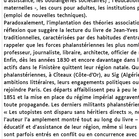
d’assistance, les boulangeries sociétaires) ; l’éducation
maternelles -, les cours pour adultes, les institutions
(emploi de nouvelles techniques).
Paradoxalement, l’implantation des théories association
réflexion que suggère la lecture du livre de Jean-Yves
traditionnelles, caractérisées par des habitudes d’entra
rappeler que les forces phalanstériennes les plus nom
professeur, journaliste, libraire, architecte, officier de
Enfin, dès les années 1830 et encore davantage dans la
actifs dans le Finistère quittent leur région natale. 
phalanstériennes, à Cîteaux (Côte-d’Or), au Sig (Algéri
ambitions littéraires, leurs engagements politiques ou 
rejoindre Paris. Ces départs affaiblissent peu à peu le
1851 et la mise en place du régime impérial aggraven
toute propagande. Les derniers militants phalanstérien
« Les utopistes ont disparu sans héritiers directs »,
l’auteur l’a amplement montré tout au long du livre –
éducatif et d’assistance de leur région, même si leurs 
sont parfois entrés en conflit ou en concurrence avec 