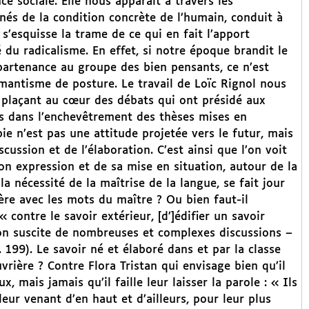
ce sociale. Elle nous apparaît à travers les
 nés de la condition concrète de l’humain, conduit à
 s’esquisse la trame de ce qui en fait l’apport
é du radicalisme. En effet, si notre époque brandit le
partenance au groupe des bien pensants, ce n’est
mantisme de posture. Le travail de Loïc Rignol nous
s plaçant au cœur des débats qui ont présidé aux
nes dans l’enchevêtrement des thèses mises en
pie n’est pas une attitude projetée vers le futur, mais
ussion et de l’élaboration. C’est ainsi que l’on voit
on expression et de sa mise en situation, autour de la
a nécessité de la maîtrise de la langue, se fait jour
ière avec les mots du maître ? Ou bien faut-il
 contre le savoir extérieur, [d’]édifier un savoir
tion suscite de nombreuses et complexes discussions –
199). Le savoir né et élaboré dans et par la classe
uvrière ? Contre Flora Tristan qui envisage bien qu’il
, mais jamais qu’il faille leur laisser la parole : « Ils
leur venant d’en haut et d’ailleurs, pour leur plus