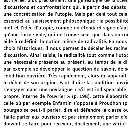
est livrée, plus précisément une généalogie de la scien
discussions et confrontations qui, à partir des débats
une concrétisation de l’utopie. Mais par delà tout cela
essentiel au saisissement philosophique : la possibilit
mot et l’idée d’utopie, comme un étendard signe d’ap
qu’une forme vide, qui ne trouve sens que dans un ro
aide à redéfinir la notion même de radicalité. En nou
choix historiques, il nous permet de déceler les raci
discussion. Ainsi saisie, la radicalité tout comme l’uto
une nécessaire présence au présent, au temps de la disc
par exemple se développer la question du savoir, de s
condition ouvrière. Très rapidement, alors qu’apparaît l
le débat de son origine. Faut-il dire la condition ouvr
s’engager dans une novlangue ? S’il est indispensable «
propre, interne de l’ouvrier » (p. 198), cette élabora
celle où par exemple Enfantin s’oppose à Proudhon (p. 
bourgeoise peut-il parler, dire et défendre la classe o
faille parler aux ouvriers et pas simplement parler d’eux
doivent se taire pour recevoir, docilement, une vérité 