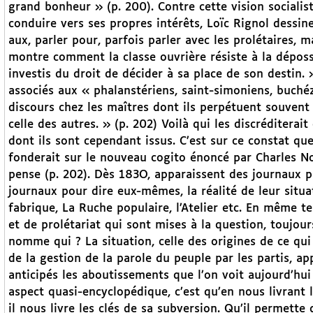
grand bonheur » (p. 200). Contre cette vision socialis
conduire vers ses propres intérêts, Loïc Rignol dessine
aux, parler pour, parfois parler avec les prolétaires, m
montre comment la classe ouvrière résiste à la déposs
investis du droit de décider à sa place de son destin.
associés aux « phalanstériens, saint-simoniens, buchéz
discours chez les maîtres dont ils perpétuent souvent
celle des autres. » (p. 202) Voilà qui les discréditerait
dont ils sont cependant issus. C’est sur ce constat qu
fonderait sur le nouveau cogito énoncé par Charles Noi
pense (p. 202). Dès 183O, apparaissent des journaux pr
journaux pour dire eux-mêmes, la réalité de leur situa
fabrique, La Ruche populaire, l’Atelier etc. En même 
et de prolétariat qui sont mises à la question, toujour
nomme qui ? La situation, celle des origines de ce qui 
de la gestion de la parole du peuple par les partis, 
anticipés les aboutissements que l’on voit aujourd’hui
aspect quasi-encyclopédique, c’est qu’en nous livrant 
il nous livre les clés de sa subversion. Qu’il permette 