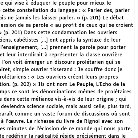
te qui vise à éduquer le peuple pour mieux le
 cette constellation du langage : « Parler des, parler
ais ne jamais les laisser parler. » (p. 201) Le débat
ession de sa parole « au profit de ceux qui se croient
 » (p. 201) Dans cette condamnation les ouvriers
iens, cabétistes […] ont appris la syntaxe de leur
 l’enseignement, […] prennent la parole pour porter
 et leur interdirait à représenter la classe ouvrière
e l’on voit émerger un discours prolétarien qui se
ret, simple ouvrier tisserand : Je souffre donc je
olétariens : « Les ouvriers créent leurs propres
tion. (p. 202) » Ils ont nom Le Peuple, L’Echo de la
temps ce sont les dénominations mêmes de prolétaires
s dans cette méfiance vis-à-vis de leur origine ; qui
deviendra science sociale, mais aussi celle, plus tard,
apparaît comme un vaste forum de discussions où sont
 à l’œuvre. La richesse du livre de Rignol avec son
les minutes de l’éclosion de ce monde qui nous porte,
de redéfinir la radicalité réside précisément dans le