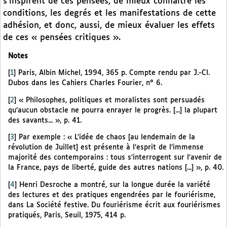
s’inspirent de ces pensées, de mieux connaître les
conditions, les degrés et les manifestations de cette
adhésion, et donc, aussi, de mieux évaluer les effets
de ces « pensées critiques ».
Notes
[
1
]
Paris, Albin Michel, 1994, 365 p. Compte rendu par J.-Cl.
Dubos dans les Cahiers Charles Fourier, n° 6.
[
2
]
« Philosophes, politiques et moralistes sont persuadés
qu’aucun obstacle ne pourra enrayer le progrès. [...] la plupart
des savants... », p. 41.
[
3
]
Par exemple : « L’idée de chaos [au lendemain de la
révolution de Juillet] est présente à l’esprit de l’immense
majorité des contemporains : tous s’interrogent sur l’avenir de
la France, pays de liberté, guide des autres nations [...] », p. 40.
[
4
]
Henri Desroche a montré, sur la longue durée la variété
des lectures et des pratiques engendrées par le fouriérisme,
dans La Société festive. Du fouriérisme écrit aux fouriérismes
pratiqués, Paris, Seuil, 1975, 414 p.