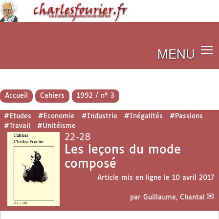
MENU
Accueil
Cahiers
1992 / n° 3
#Etudes
#Economie
#Industrie
#Inégalités
#Passions
#Travail
#Unitéisme
22-28
Les leçons du mode
composé
Article mis en ligne le
10 avril 2017
par
Guillaume, Chantal