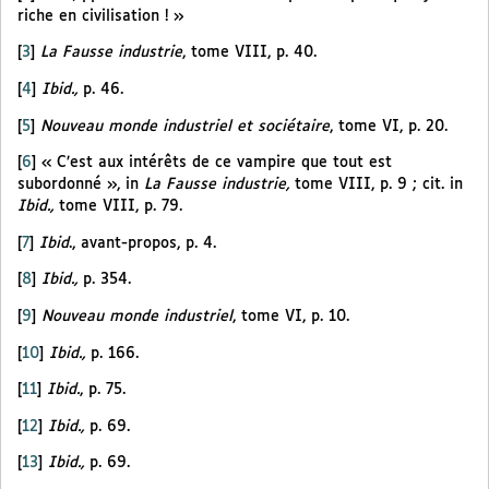
riche en civilisation ! »
[
3
]
La Fausse industrie
, tome VIII, p. 40.
[
4
]
Ibid.,
p. 46.
[
5
]
Nouveau monde industriel et sociétaire
, tome VI, p. 20.
[
6
]
« C’est aux intérêts de ce vampire que tout est
subordonné », in
La Fausse industrie,
tome VIII, p. 9 ; cit. in
Ibid.,
tome VIII, p. 79.
[
7
]
Ibid
., avant-propos, p. 4.
[
8
]
Ibid.,
p. 354.
[
9
]
Nouveau monde industriel
, tome VI, p. 10.
[
10
]
Ibid.,
p. 166.
[
11
]
Ibid.
, p. 75.
[
12
]
Ibid.,
p. 69.
[
13
]
Ibid.,
p. 69.