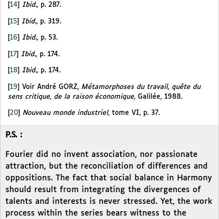
[
14
]
Ibid.,
p. 287.
[
15
]
Ibid.,
p. 319.
[
16
]
Ibid.,
p. 53.
[
17
]
Ibid.,
p. 174.
[
18
]
Ibid.,
p. 174.
[
19
]
Voir André GORZ,
Métamorphoses du travail, quête du
sens critique, de la raison économique
, Galilée, 1988.
[
20
]
Nouveau monde industriel
, tome VI, p. 37.
P.S. :
Fourier did no invent association, nor passionate
attraction, but the reconciliation of differences and
oppositions. The fact that social balance in Harmony
should result from integrating the divergences of
talents and interests is never stressed. Yet, the work
process within the series bears witness to the