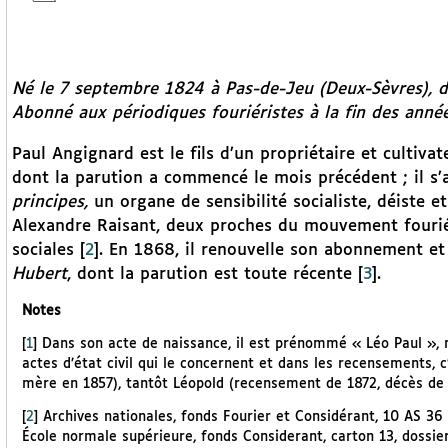
Né le 7 septembre 1824 à Pas-de-Jeu (Deux-Sèvres), dé
Abonné aux périodiques fouriéristes à la fin des anné
Paul Angignard est le fils d’un propriétaire et cultivat
dont la parution a commencé le mois précédent ; il
principes,
un organe de sensibilité socialiste, déiste e
Alexandre Raisant, deux proches du mouvement fouriéris
sociales
[
2
]
. En 1868, il renouvelle son abonnement 
Hubert
, dont la parution est toute récente
[
3
]
.
Notes
[
1
]
Dans son acte de naissance, il est prénommé « Léo Paul », 
actes d’état civil qui le concernent et dans les recensements,
mère en 1857), tantôt Léopold (recensement de 1872, décès de 
[
2
]
Archives nationales, fonds Fourier et Considérant, 10 AS 36 
École normale supérieure, fonds Considerant, carton 13, dossier 