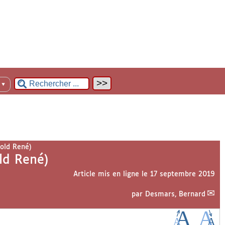
n
▼
old René)
ld René)
Article mis en ligne le
17 septembre 2019
par
Desmars, Bernard