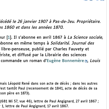
cédé le 26 janvier 1907 à Pas-de-Jeu. Propriétaire.
es 1860 et dans les années 1870.
eur
[
1
]
. Il s’abonne en avril 1867 à
La Science sociale,
 s’abonne en même temps à
Solidarité. Journal des
t libre-penseuse, publié par Charles Fauvety et
te, et diffusé par la Librairie des sciences
et commande un roman d’
Eugène Bonnemère
,
Louis
mais Léopold René dans son acte de décès ; dans les autres
 c’est tantôt Paul (recensement de 1841, acte de décès de sa
son père en 1873).
(681 Mi 57, vue 46), lettre de Paul Angignard, 27 avril 1867 ;
1, lettre de Paul Angignard, 17 avril 1867.