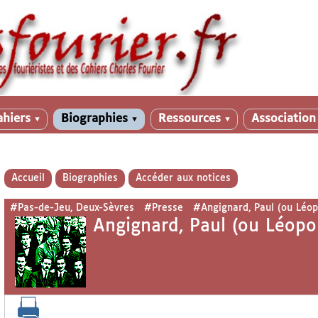
ahiers
Biographies
Ressources
Associatio
▼
▼
▼
Accueil
Biographies
Accéder aux notices
#Pas-de-Jeu, Deux-Sèvres
#Presse
#Angignard, Paul (ou Léop
Angignard, Paul (ou Léopo