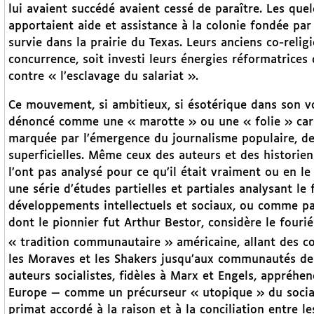
lui avaient succédé avaient cessé de paraître. Les que
apportaient aide et assistance à la colonie fondée par
survie dans la prairie du Texas. Leurs anciens co-relig
concurrence, soit investi leurs énergies réformatrices 
contre « l’esclavage du salariat ».
Ce mouvement, si ambitieux, si ésotérique dans son voc
dénoncé comme une « marotte » ou une « folie » cara
marquée par l’émergence du journalisme populaire, de 
superficielles. Même ceux des auteurs et des historie
l’ont pas analysé pour ce qu’il était vraiment ou en le
une série d’études partielles et partiales analysant le
développements intellectuels et sociaux, ou comme pa
dont le pionnier fut Arthur Bestor, considère le four
« tradition communautaire » américaine, allant des co
les Moraves et les Shakers jusqu’aux communautés de
auteurs socialistes, fidèles à Marx et Engels, appréh
Europe — comme un précurseur « utopique » du sociali
primat accordé à la raison et à la conciliation entre l