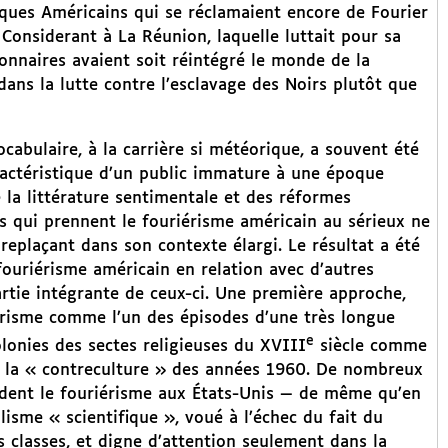
lques Américains qui se réclamaient encore de Fourier
 Considerant à La Réunion, laquelle luttait pour sa
ionnaires avaient soit réintégré le monde de la
dans la lutte contre l’esclavage des Noirs plutôt que
abulaire, à la carrière si météorique, a souvent été
ctéristique d’un public immature à une époque
la littérature sentimentale et des réformes
ns qui prennent le fouriérisme américain au sérieux ne
 replaçant dans son contexte élargi. Le résultat a été
 fouriérisme américain en relation avec d’autres
rtie intégrante de ceux-ci. Une première approche,
iérisme comme l’un des épisodes d’une très longue
e
lonies des sectes religieuses du XVIII
siècle comme
 la « contreculture » des années 1960. De nombreux
endent le fouriérisme aux États-Unis — de même qu’en
sme « scientifique », voué à l’échec du fait du
es classes, et digne d’attention seulement dans la