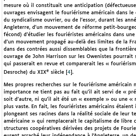
mesure où il constituait une anticipation (défectueuse
ouvrages envisagent le fouriérisme américain dans le
du syndicalisme ouvrier, ou de l’essor, durant les a
Angleterre, d’un mouvement de réforme petit-bourgeo
fécond) d’étudier les fouriéristes américains dans une
d’un mouvement propagé au-delà des limites de la Franc
dans des contrées aussi dissemblables que la frontièr
ouvrage de John Harrison sur les Owenistes pourrait s
qui passerait en revue et comparerait les « fouriéris
e
Desroche) du XIX
siècle
[
4
]
.
Mes propres recherches sur le fouriérisme américain m
importance ne tient pas au fait qu’il ait servi de « p
soit d’autre, ni qu’il ait été un « exemple » ou une 
plus vaste. En fait, les fouriéristes américains étaien
plongeant ses racines dans la réalité sociale de leur 
américaine » qui remplacerait le capitalisme de libre 
structures coopératives dérivées des projets de Fourie
eurent arraché leur indépendance à l’Angleterre, un de