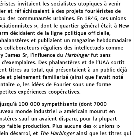
ristes invitaient les socialistes utopiques à venir
er et réfléchissaient à des projets fouriéristes de
ou des communautés urbaines. En 1846, ces unions
ciationnistes », dont le quartier général était à New
m décidaient de la ligne politique officielle,
s phalanstères et publiaient un magazine hebdomadaire
 collaborateurs réguliers des intellectuels comme
y James Sr, l’influence du
Harbinger
fut sans
d’exemplaires. Des phalanstères et de l’UAA sortit
nt titres au total, qui présentaient à un public déjà
et pleinement familiarisé (ainsi que l’avait noté
lontaire », les idées de Fourier sous une forme
petites expériences coopératives.
 jusqu’à 100 000 sympathisants (dont 7000
nouveau monde industriel » américain mourut en
nstères sauf un avaient disparu, pour la plupart
rop faible production. Plus aucune des « unions »
lein désarroi, et
The Harbinger
ainsi que les titres qui