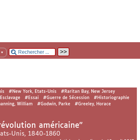
n
▼
is
#New York, Etats-Unis
#Raritan Bay, New Jersey
Esclavage
#Essai
#Guerre de Sécession
#Historiographie
anning, William
#Godwin, Parke
#Greeley, Horace
révolution américaine"
tats-Unis, 1840-1860