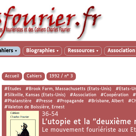
ahiers
Biographies
Ressources
Associatio
▼
▼
▼
Accueil
Cahiers
1992 / n° 3
#Etudes
#Brook Farm, Massachusetts (Etats-Unis)
#Etats-Un
#Silkville, Kansas (Etats-Unis)
#Association
#Coopération
#
#Phalanstère
#Presse
#Propagande
#Brisbane, Albert
#Ch
#Valeton de Boissière, Ernest
36-54
L’utopie et la "deuxième 
Le mouvement fouriériste aux E