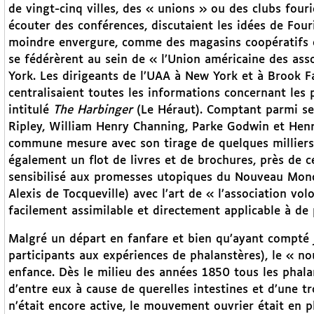
de vingt-cinq villes, des « unions » ou des clubs fourié
écouter des conférences, discutaient les idées de Fouri
moindre envergure, comme des magasins coopératifs 
se fédérèrent au sein de « l’Union américaine des asso
York. Les dirigeants de l’UAA à New York et à Brook Far
centralisaient toutes les informations concernant le
intitulé
The Harbinger
(Le Héraut). Comptant parmi ses
Ripley, William Henry Channing, Parke Godwin et Henr
commune mesure avec son tirage de quelques milliers 
également un flot de livres et de brochures, près de ce
sensibilisé aux promesses utopiques du Nouveau Monde 
Alexis de Tocqueville) avec l’art de « l’association vo
facilement assimilable et directement applicable à de 
Malgré un départ en fanfare et bien qu’ayant compté
participants aux expériences de phalanstères), le « 
enfance. Dès le milieu des années 1850 tous les phala
d’entre eux à cause de querelles intestines et d’une t
n’était encore active, le mouvement ouvrier était en p