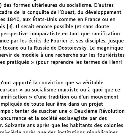
) des formes ultérieures du socialisme. D’autres
 cadre de la conquête de l’Ouest, du développement
nnées 1840, aux États-Unis comme en France ou en
is
[
3
]
. Il serait encore possible (et sans doute
 perspective comparatiste en tant que ramification
e par les écrits de Fourier et ses disciples, jusque
e texane ou la Russie de Dostoievsky. Le magnifique
ervir de modèle à une recherche sur les fouriéristes
mes pratiqués » (pour reprendre les termes de Henri
’ont apporté la conviction que sa véritable
récurseur » au socialisme marxiste ou à quoi que ce
« ramification » d’une tradition ou d’un mouvement
t impliqués de toute leur âme dans un projet
temps : tenter de susciter une « Deuxième Révolution
concurrence et la société esclavagiste par des
r. Soixante ans après que les habitants des colonies
mi-siècle après que des institutions républicaines