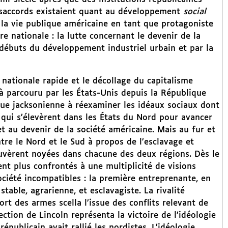
désaccords existaient quant au développement
social
s la vie publique américaine en tant que protagoniste
re nationale : la lutte concernant le devenir de la
débuts du développement industriel urbain et par la
nationale rapide et le décollage du capitalisme
à parcouru par les États-Unis depuis la République
que jacksonienne à réexaminer les idéaux sociaux dont
ix qui s’élevèrent dans les États du Nord pour avancer
et au devenir de la société américaine. Mais au fur et
tre le Nord et le Sud à propos de l’esclavage et
ouvèrent noyées dans chacune des deux régions. Dès le
nt plus confrontés à une multiplicité de visions
ociété incompatibles : la première entreprenante, en
stable, agrarienne, et esclavagiste. La rivalité
rt des armes scella l’issue des conflits relevant de
ection de Lincoln représenta la victoire de l’idéologie
épublicain avait rallié les nordistes. L’idéologie