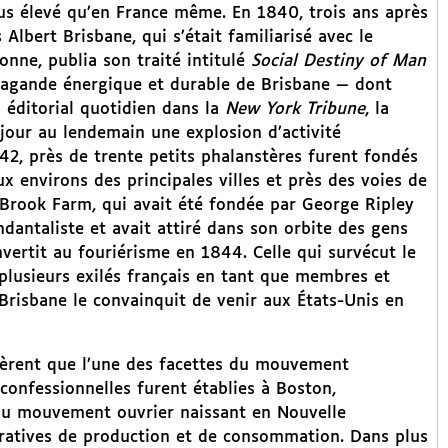
lus élevé qu’en France même. En 1840, trois ans après
 Albert Brisbane, qui s’était familiarisé avec le
onne, publia son traité intitulé
Social Destiny of Man
opagande énergique et durable de Brisbane — dont
n éditorial quotidien dans la
New York Tribune
, la
jour au lendemain une explosion d’activité
842, près de trente petits phalanstères furent fondés
x environs des principales villes et près des voies de
Brook Farm, qui avait été fondée par George Ripley
antaliste et avait attiré dans son orbite des gens
rtit au fouriérisme en 1844. Celle qui survécut le
t plusieurs exilés français en tant que membres et
Brisbane le convainquit de venir aux États-Unis en
uèrent que l’une des facettes du mouvement
-confessionnelles furent établies à Boston,
nt au mouvement ouvrier naissant en Nouvelle
ratives de production et de consommation. Dans plus