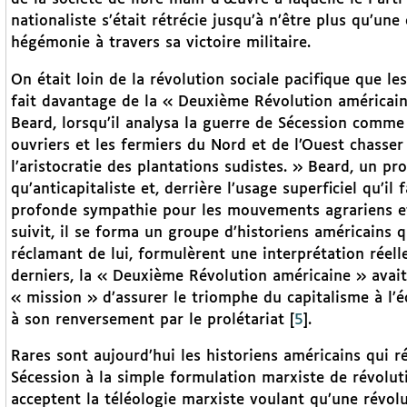
nationaliste s’était rétrécie jusqu’à n’être plus qu’un
hégémonie à travers sa victoire militaire.
On était loin de la révolution sociale pacifique que le
fait davantage de la « Deuxième Révolution américaine
Beard, lorsqu’il analysa la guerre de Sécession comme u
ouvriers et les fermiers du Nord et de l’Ouest chasse
l’aristocratie des plantations sudistes. » Beard, un prog
qu’anticapitaliste et, derrière l’usage superficiel qu’il
profonde sympathie pour les mouvements agrariens et 
suivit, il se forma un groupe d’historiens américains q
réclamant de lui, formulèrent une interprétation réel
derniers, la « Deuxième Révolution américaine » avai
« mission » d’assurer le triomphe du capitalisme à l’éc
à son renversement par le prolétariat
[
5
]
.
Rares sont aujourd’hui les historiens américains qui r
Sécession à la simple formulation marxiste de révolut
acceptent la téléologie marxiste voulant qu’une révo