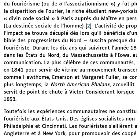
du fouriérisme (ou de « l’associationnisme ») y fut p
la disparition de Fourier, le riche étudiant new-yorkais
« divin code social » à Paris auprès du Maître en pers
(La destinée sociale de l’homme)
[
2
]
. L’activité de pr
l’impact se trouva décuplé dès lors qu’il bénéficia d’u
bible des progressistes du Nord — suscita presque du 
fouriériste. Durant les dix ans qui suivirent l’année 1
dans les États du Nord, du Massachussetts à l’Iowa, au
communication. La plus célèbre de ces communautés, 
en 1841 pour servir de vitrine au mouvement transcend
comme Hawthome, Emerson et Margaret Fuller, se conve
plus longtemps, la
North American Phalanx
, accueilli
servit de point de chute à Victor Considerant lorsque 
1853.
Toutefois les expériences communautaires ne constit
fouriériste aux États-Unis. Des églises socialistes non
Philadelphie et Cincinnati. Les fouriéristes s’allière
Angleterre et à New York, pour promouvoir des coopé