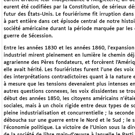
eurent été codifiées par la Constitution, de sérieux 
futur des États-Unis. Le fouriérisme fit irruption dan
à part entière dans cet épisode central de notre histoi
société américaine durant la période marquée par les 
guerre de Sécession.
Entre les années 1830 et les années 1860, l’expansion 
industriel mirent pleinement en lumière le chemin déj
agrarienne des Pères fondateurs, et forcèrent l’Améri
elle avait hérité. Les fouriéristes furent l’une des vo
des interprétations contradictoires quant à la nature 
à mesure que les tensions devenaient plus intenses en
autres questions connexes, les voix dissidentes se tr
début des années 1850, les citoyens américains n’étaie
sociales, mais à un choix rigide entre deux types de s
pleine industrialisation et concurrentielle ; la seconde 
déboucha sur une guerre entre le Nord et le Sud ; le so
l’économie politique. La victoire de l’Union sous la dir
de la société de libre main-d’œuvre à laquelle le Parti r