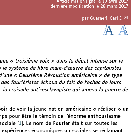
Article mis en ligne le
10 avril 2017
dernière modification le 28 mars 2017
par
Guarneri, Carl J.
une « troisième voix » dans le débat intense sur le
s le système de libre main-d’œuvre des capitalistes
t d’une « Deuxième Révolution américaine » de type
des fouriéristes échoua du fait de l’échec de leurs
la croisade anti-esclavagiste qui amena la guerre de
oir de voir la jeune nation américaine « réaliser » un
emps pour être le témoin de l’énorme enthousiasme
sociale
[
1
]
. Le nom de Fourier était sur toutes les
es expériences économiques ou sociales se réclamant