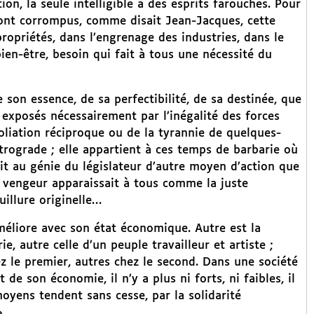
on, la seule intelligible à des esprits farouches. Pour
rts ont corrompus, comme disait Jean-Jacques, cette
 propriétés, dans l’engrenage des industries, dans le
en-être, besoin qui fait à tous une nécessité du
e son essence, de sa perfectibilité, de sa destinée, que
exposés nécessairement par l’inégalité des forces
poliation réciproque ou de la tyrannie de quelques-
étrograde ; elle appartient à ces temps de barbarie où
ait au génie du législateur d’autre moyen d’action que
t vengeur apparaissait à tous comme la juste
illure originelle…
améliore avec son état économique. Autre est la
, autre celle d’un peuple travailleur et artiste ;
ez le premier, autres chez le second. Dans une société
e son économie, il n’y a plus ni forts, ni faibles, il
 moyens tendent sans cesse, par la solidarité
»