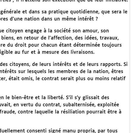
rties ; il n’attend son exécution que de leur initiative.
 générale et dans sa pratique quotidienne, que sera le
mbres d’une nation dans un même intérêt ?
que citoyen engage à la société son amour, son
s biens, en retour de l’affection, des idées, travaux,
sure du droit pour chacun étant déterminée toujours
gible au fur et à mesure des livraisons.
 des citoyens, de leurs intérêts et de leurs rapports. Si
ntérêts sur lesquels les membres de la nation, êtres
ter, était omis, le contrat serait plus ou moins relatif
e bien-être et la liberté. S’il s’y glissait des
uvait, en vertu du contrat, subalternisée, exploitée
fraude, contre laquelle la résiliation pourrait être à
iduellement consenti signé manu propria, par tous