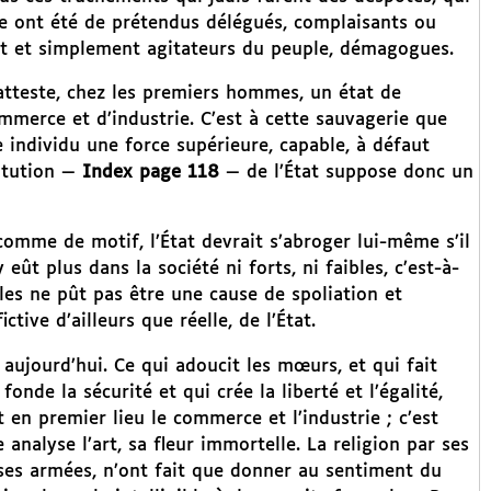
re ont été de prétendus délégués, complaisants ou
t et simplement agitateurs du peuple, démagogues.
 atteste, chez les premiers hommes, un état de
ommerce et d’industrie. C’est à cette sauvagerie que
e individu une force supérieure, capable, à défaut
titution —
Index page 118
— de l’État suppose donc un
 comme de motif, l’État devrait s’abroger lui-même s’il
ût plus dans la société ni forts, ni faibles, c’est-à-
elles ne pût pas être une cause de spoliation et
ive d’ailleurs que réelle, de l’État.
aujourd’hui. Ce qui adoucit les mœurs, et qui fait
fonde la sécurité et qui crée la liberté et l’égalité,
est en premier lieu le commerce et l’industrie ; c’est
e analyse l’art, sa fleur immortelle. La religion par ses
 ses armées, n’ont fait que donner au sentiment du