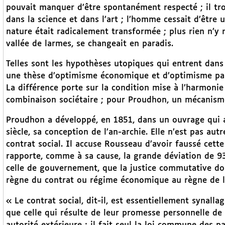
pouvait manquer d’être spontanément respecté ; il tro
dans la science et dans l’art ; l’homme cessait d’être
nature était radicalement transformée ; plus rien n’y re
vallée de larmes, se changeait en paradis.
Telles sont les hypothèses utopiques qui entrent dans
une thèse d’optimisme économique et d’optimisme pass
La différence porte sur la condition mise à l’harmonie 
combinaison sociétaire ; pour Proudhon, un mécanisme
Proudhon a développé, en 1851, dans un ouvrage qui a
siècle, sa conception de l’an-archie. Elle n’est pas aut
contrat social. Il accuse Rousseau d’avoir faussé cette
rapporte, comme à sa cause, la grande déviation de 93.
celle de gouvernement, que la justice commutative doit 
règne du contrat ou régime économique au règne de l
« Le contrat social, dit-il, est essentiellement synall
que celle qui résulte de leur promesse personnelle de 