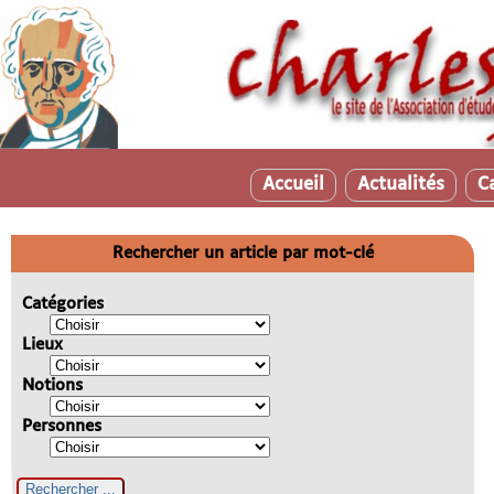
Accueil
Actualités
C
Rechercher un article par mot-clé
Catégories
Lieux
Notions
Personnes