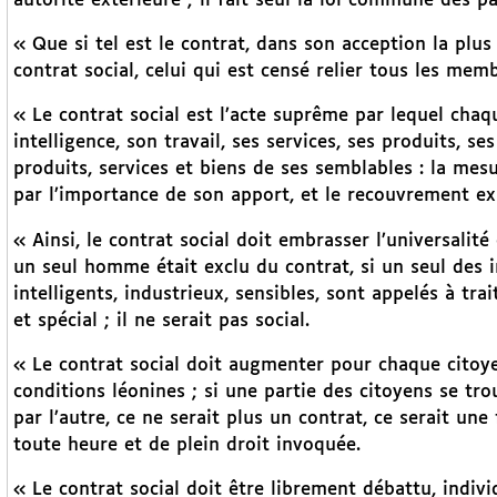
autorité extérieure ; il fait seul la loi commune des pa
« Que si tel est le contrat, dans son acception la plus
contrat social, celui qui est censé relier tous les me
« Le contrat social est l’acte suprême par lequel cha
intelligence, son travail, ses services, ses produits, se
produits, services et biens de ses semblables : la me
par l’importance de son apport, et le recouvrement exi
« Ainsi, le contrat social doit embrasser l’universalité
un seul homme était exclu du contrat, si un seul des i
intelligents, industrieux, sensibles, sont appelés à trai
et spécial ; il ne serait pas social.
« Le contrat social doit augmenter pour chaque citoyen l
conditions léonines ; si une partie des citoyens se tro
par l’autre, ce ne serait plus un contrat, ce serait une 
toute heure et de plein droit invoquée.
« Le contrat social doit être librement débattu, indiv