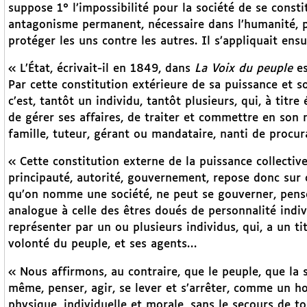
suppose 1° l’impossibilité pour la société de se consti
antagonisme permanent, nécessaire dans l’humanité, par
protéger les uns contre les autres. Il s’appliquait en
« L’État, écrivait-il en 1849, dans
La Voix du peuple
es
Par cette constitution extérieure de sa puissance et 
c’est, tantôt un individu, tantôt plusieurs, qui, à titre
de gérer ses affaires, de traiter et commettre en son
famille, tuteur, gérant ou mandataire, nanti de procur
« Cette constitution externe de la puissance collectiv
principauté, autorité, gouvernement, repose donc sur c
qu’on nomme une société, ne peut se gouverner, pense
analogue à celle des êtres doués de personnalité individ
représenter par un ou plusieurs individus, qui, a un ti
volonté du peuple, et ses agents…
« Nous affirmons, au contraire, que le peuple, que la s
même, penser, agir, se lever et s’arrêter, comme un h
physique, individuelle et morale, sans le secours de t