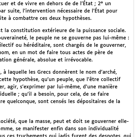
tuer et de vivre en dehors de de l’État ; 2° un
 suite, l’intervention nécessaire de l’État pour
suite à combattre ces deux hypothèses.
t la constitution extérieure de la puissance sociale.
souveraineté, le peuple ne se gouverne pas lui-même :
 électif ou héréditaire, sont chargés de le gouverner,
 nom, en un mot de faire tous actes de père de
ation générale, absolue et irrévocable.
e, à laquelle les Grecs donnèrent le nom d’arché,
ette hypothèse, qu’un peuple, que l’être collectif
r, agir, s’exprimer par lui-même, d’une manière
uelle ; qu’il a besoin, pour cela, de se faire
tre quelconque, sont censés les dépositaires de la
ociété, que la masse, peut et doit se gouverner elle-
omme, se manifester enfin dans son individualité
ous ces truchements qui jadis furent des despotes, qui