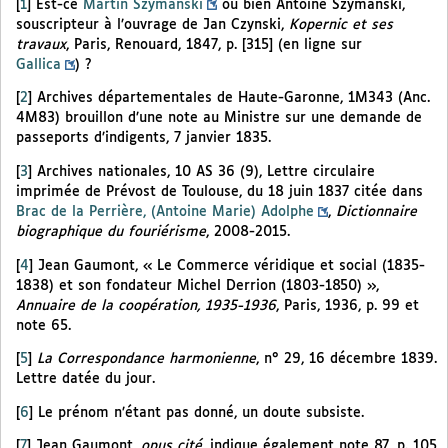
[
1
]
Est-ce
Martin Szymanski
ou bien Antoine Szymanski,
souscripteur à l’ouvrage de Jan Czynski,
Kopernic et ses
travaux
, Paris, Renouard, 1847, p. [315] (en ligne sur
Gallica
) ?
[
2
]
Archives départementales de Haute-Garonne, 1M343 (Anc.
4M83) brouillon d’une note au Ministre sur une demande de
passeports d’indigents, 7 janvier 1835.
[
3
]
Archives nationales, 10 AS 36 (9), Lettre circulaire
imprimée de Prévost de Toulouse, du 18 juin 1837 citée dans
Brac de la Perrière, (Antoine Marie) Adolphe
,
Dictionnaire
biographique du fouriérisme
, 2008-2015.
[
4
]
Jean Gaumont, « Le Commerce véridique et social (1835-
1838) et son fondateur Michel Derrion (1803-1850) »,
Annuaire de la coopération, 1935-1936
, Paris, 1936, p. 99 et
note 65.
[
5
]
La Correspondance harmonienne
, n° 29, 16 décembre 1839.
Lettre datée du jour.
[
6
]
Le prénom n’étant pas donné, un doute subsiste.
[
7
]
Jean Gaumont,
opus cité
, indique également note 87, p. 105