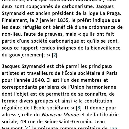
deux sont soupçonnés de carbonarisme. Jacques
Szymanski est ancien président de la loge La Praga.
Finalement, le 7 janvier 1835, le préfet indique que
les deux réfugiés ont bénéficié d’une ordonnance de
non-lieu, faute de preuves, mais « qu’ils ont fait
partie d’une société carbonarique et qu’ils se sont,
sous ce rapport rendus indignes de la bienveillance
du gouv[ernemen]t »
[
2
]
.
Jacques Szymanski est cité parmi les principaux
artistes et travailleurs de l’École sociétaire à Paris
pour l’année 1840. Il est l’un des membres et
correspondants parisiens de l’Union harmonienne
dont l’objet est de permettre de se connaître, de
former divers groupes et ainsi « la constitution
régulière de l’École sociétaire »
[
3
]
. Il donne pour
adresse, celle du
Nouveau Monde
et de la Librairie
sociale, 49 rue de Seine-Saint-Germain. Jean
Gaumont
[
4
]
le présente comme secrétaire de
Jan