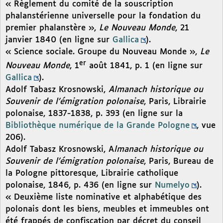
« Règlement du comité de la souscription
phalanstérienne universelle pour la fondation du
premier phalanstère »,
Le Nouveau Monde
, 21
janvier 1840 (en ligne sur
Gallica
).
« Science sociale. Groupe du Nouveau Monde »,
Le
er
Nouveau Monde
, 1
août 1841, p. 1 (en ligne sur
Gallica
).
Adolf Tabasz Krosnowski,
Almanach historique ou
Souvenir de l’émigration polonaise
, Paris, Librairie
polonaise, 1837-1838, p. 393 (en ligne sur la
Bibliothèque numérique de la Grande Pologne
, vue
206).
Adolf Tabasz Krosnowski, A
lmanach historique ou
Souvenir de l’émigration polonaise
, Paris, Bureau de
la Pologne pittoresque, Librairie catholique
polonaise, 1846, p. 436 (en ligne sur
Numelyo
).
« Deuxième liste nominative et alphabétique des
polonais dont les biens, meubles et immeubles ont
été frappés de confiscation par décret du conseil