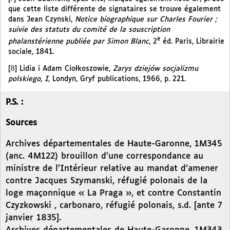
que cette liste différente de signataires se trouve également
dans Jean Czynski,
Notice biographique sur Charles Fourier ;
suivie des statuts du comité de la souscription
e
phalanstérienne publiée par Simon Blanc
, 2
éd. Paris, Librairie
sociale, 1841.
[
8
]
Lidia i Adam Ciołkoszowie,
Zarys dziejów socjalizmu
polskiego, I
, Londyn, Gryf publications, 1966, p. 221.
P.S. :
Sources
Archives départementales de Haute-Garonne, 1M345
(anc. 4M122) brouillon d’une correspondance au
ministre de l’Intérieur relative au mandat d’amener
contre Jacques Szymanski, réfugié polonais de la
loge maçonnique « La Praga », et contre Constantin
Czyzkowski , carbonaro, réfugié polonais, s.d. [ante 7
janvier 1835].