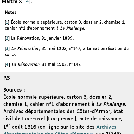
Maître »
[
4
]
.
Notes
[
1
]
École normale supérieure, carton 3, dossier 2, chemise 1,
cahier n°1 d’abonnement à
La Phalange
.
[
2
]
La Rénovation, 31 janvier 1899.
[
3
]
La Rénovation
, 31 mai 1902, n°147, « La nationalisation du
sol ».
[
4
]
La Rénovation
, 31 mai 1902, n°147.
P.S. :
Sources :
École normale supérieure, carton 3, dossier 2,
chemise 1, cahier n°1 d’abonnement à
La Phalange
.
Archives départementales des Côtes-d’Armor, état
civil de Loc-Envel [Locquenvel], acte de naissance,
er
1
août 1816 (en ligne sur le site des
Archives