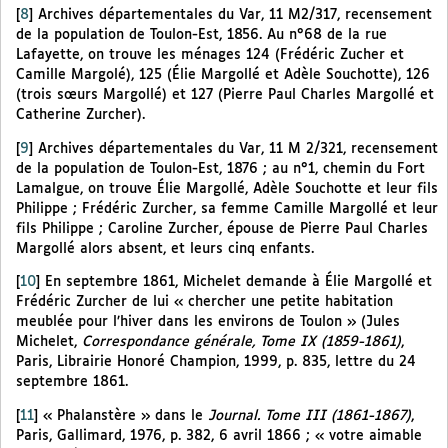
[
8
]
Archives départementales du Var, 11 M2/317, recensement
de la population de Toulon-Est, 1856. Au n°68 de la rue
Lafayette, on trouve les ménages 124 (Frédéric Zucher et
Camille Margolé), 125 (Élie Margollé et Adèle Souchotte), 126
(trois sœurs Margollé) et 127 (Pierre Paul Charles Margollé et
Catherine Zurcher).
[
9
]
Archives départementales du Var, 11 M 2/321, recensement
de la population de Toulon-Est, 1876 ; au n°1, chemin du Fort
Lamalgue, on trouve Élie Margollé, Adèle Souchotte et leur fils
Philippe ; Frédéric Zurcher, sa femme Camille Margollé et leur
fils Philippe ; Caroline Zurcher, épouse de Pierre Paul Charles
Margollé alors absent, et leurs cinq enfants.
[
10
]
En septembre 1861, Michelet demande à Élie Margollé et
Frédéric Zurcher de lui « chercher une petite habitation
meublée pour l’hiver dans les environs de Toulon » (Jules
Michelet,
Correspondance générale, Tome IX (1859-1861)
,
Paris, Librairie Honoré Champion, 1999, p. 835, lettre du 24
septembre 1861.
[
11
]
« Phalanstère » dans le
Journal. Tome III (1861-1867)
,
Paris, Gallimard, 1976, p. 382, 6 avril 1866 ; « votre aimable