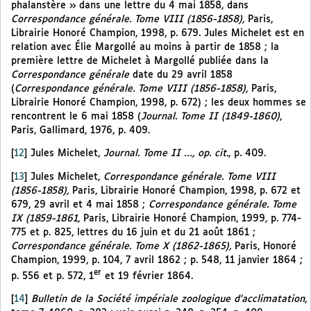
phalanstère » dans une lettre du 4 mai 1858, dans
Correspondance générale. Tome VIII (1856-1858),
Paris,
Librairie Honoré Champion, 1998, p. 679. Jules Michelet est en
relation avec Élie Margollé au moins à partir de 1858 ; la
première lettre de Michelet à Margollé publiée dans la
Correspondance générale
date du 29 avril 1858
(
Correspondance générale. Tome VIII (1856-1858),
Paris,
Librairie Honoré Champion, 1998, p. 672) ; les deux hommes se
rencontrent le 6 mai 1858 (
Journal. Tome II (1849-1860)
,
Paris, Gallimard, 1976, p. 409.
[
12
]
Jules Michelet,
Journal. Tome II …, op. cit.
, p. 409.
[
13
]
Jules Michelet,
Correspondance générale. Tome VIII
(1856-1858),
Paris, Librairie Honoré Champion, 1998, p. 672 et
679, 29 avril et 4 mai 1858 ;
Correspondance générale. Tome
IX (1859-1861,
Paris, Librairie Honoré Champion, 1999
,
p. 774-
775 et p. 825, lettres du 16 juin et du 21 août 1861 ;
Correspondance générale. Tome X (1862-1865),
Paris, Honoré
Champion, 1999, p. 104, 7 avril 1862 ; p. 548, 11 janvier 1864 ;
er
p. 556 et p. 572, 1
et 19 février 1864.
[
14
]
Bulletin de la Société impériale zoologique d’acclimatation
,