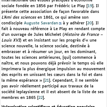
internationale des études pratiques d’économie
sociale fondée en 1856 par Frédéric Le Play
[
19
]
. Il
présente cette association de façon favorable dans
L’Ami des sciences
en 1861, ce qui amène son
condisciple
Auguste Savardan
à y adhérer
[
20
]
. Il
fait à nouveau référence à Le Play en rendant compte
d’un ouvrage de Jules Michelet (
Histoire de France –
Louis XVI
) et en insistant sur les progrès d’« une
science nouvelle, la science sociale, destinée à
embrasser et à résumer un jour, en les dominant,
toutes les sciences antérieures, [qui] commence à
naître, et nous pouvons déjà prévoir le temps où elle
imprimera la plus énergique impulsion au mouvement
des esprits en unissant les cœurs dans la foi et dans
la même espérance »
[
21
]
. Cependant, il ne semble
pas avoir réellement participé aux travaux de la
société leplaysienne et il est absent de la liste de ses
membres en 1865
[
22
]
.