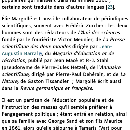
populaires qui naissent dans les années 1860 ;
certains sont traduits dans d’autres langues
[
23
]
.
Élie Margollé est aussi le collaborateur de périodiques
scientifiques, souvent avec Frédéric Zurcher : les deux
hommes sont des rédacteurs de
L’Ami des sciences
fondé par le fouriériste Victor Meunier
,
de
La Presse
scientifique des deux mondes
dirigée par
Jean-
Augustin Barral
, du
Magasin d’éducation et de
récréation,
publié par Jean Macé et P.-J. Stahl
(pseudonyme de Pierre-Jules Hetzel), de l’
Annuaire
scientifique,
dirigé par Pierre-Paul Dehérain, et de
La
Nature,
de Gaston Tissandier
; Margollé écrit aussi
dans la
Revue germanique et française
.
Il est un partisan de l’éducation populaire et de
l’instruction des masses qu’il semble préférer à
l’engagement politique ; étant entré en relation, ainsi
que sa famille avec George Sand et son fils Maurice
en 1861, alors qu’elle séjourne à Tamaris (Var) pour