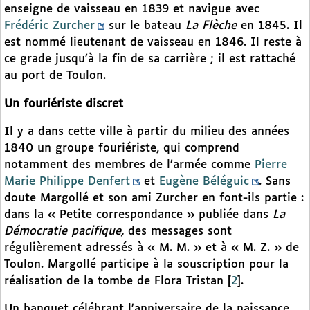
enseigne de vaisseau en 1839 et navigue avec
Frédéric Zurcher
sur le bateau
La Flèche
en 1845. Il
est nommé lieutenant de vaisseau en 1846. Il reste à
ce grade jusqu’à la fin de sa carrière ; il est rattaché
au port de Toulon.
Un fouriériste discret
Il y a dans cette ville à partir du milieu des années
1840 un groupe fouriériste, qui comprend
notamment des membres de l’armée comme
Pierre
Marie Philippe Denfert
et
Eugène Béléguic
. Sans
doute Margollé et son ami Zurcher en font-ils partie :
dans la « Petite correspondance » publiée dans
La
Démocratie pacifique,
des messages sont
régulièrement adressés à « M. M. » et à « M. Z. » de
Toulon. Margollé participe à la souscription pour la
réalisation de la tombe de Flora Tristan
[
2
]
.
Un banquet célébrant l’anniversaire de la naissance