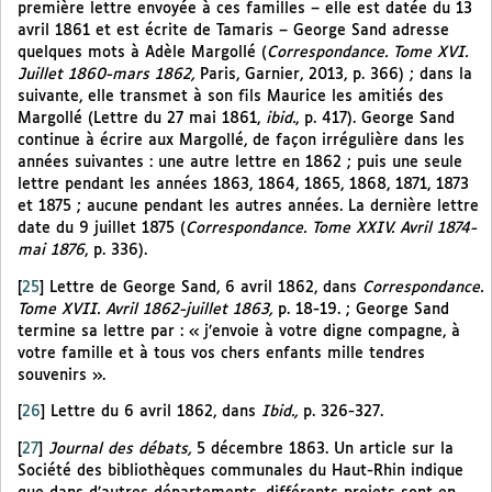
première lettre envoyée à ces familles – elle est datée du 13
avril 1861 et est écrite de Tamaris – George Sand adresse
quelques mots à Adèle Margollé (
Correspondance. Tome XVI.
Juillet 1860-mars 1862,
Paris, Garnier, 2013, p. 366) ; dans la
suivante, elle transmet à son fils Maurice les amitiés des
Margollé (Lettre du 27 mai 1861,
ibid.
, p. 417). George Sand
continue à écrire aux Margollé, de façon irrégulière dans les
années suivantes : une autre lettre en 1862 ; puis une seule
lettre pendant les années 1863, 1864, 1865, 1868, 1871, 1873
et 1875 ; aucune pendant les autres années. La dernière lettre
date du 9 juillet 1875 (
Correspondance. Tome XXIV. Avril 1874-
mai 1876
, p. 336).
[
25
]
Lettre de George Sand, 6 avril 1862, dans
Correspondance.
Tome XVII. Avril 1862-juillet 1863,
p. 18-19. ; George Sand
termine sa lettre par : « j’envoie à votre digne compagne, à
votre famille et à tous vos chers enfants mille tendres
souvenirs ».
[
26
]
Lettre du 6 avril 1862, dans
Ibid.,
p. 326-327.
[
27
]
Journal des débats,
5 décembre 1863. Un article sur la
Société des bibliothèques communales du Haut-Rhin indique