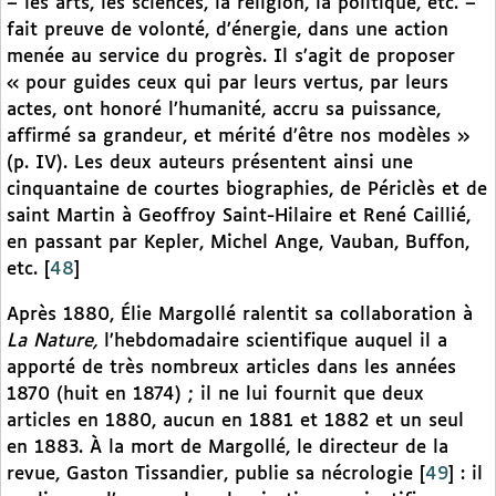
– les arts, les sciences, la religion, la politique, etc. –
fait preuve de volonté, d’énergie, dans une action
menée au service du progrès. Il s’agit de proposer
« pour guides ceux qui par leurs vertus, par leurs
actes, ont honoré l’humanité, accru sa puissance,
affirmé sa grandeur, et mérité d’être nos modèles »
(p. IV). Les deux auteurs présentent ainsi une
cinquantaine de courtes biographies, de Périclès et de
saint Martin à Geoffroy Saint-Hilaire et René Caillié,
en passant par Kepler, Michel Ange, Vauban, Buffon,
etc.
[
48
]
Après 1880, Élie Margollé ralentit sa collaboration à
La Nature,
l’hebdomadaire scientifique auquel il a
apporté de très nombreux articles dans les années
1870 (huit en 1874) ; il ne lui fournit que deux
articles en 1880, aucun en 1881 et 1882 et un seul
en 1883. À la mort de Margollé, le directeur de la
revue, Gaston Tissandier, publie sa nécrologie
[
49
]
: il