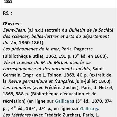
1859.
P.S. :
Œuvres :
Saint-Jean
, (s.l.n.d.) (extrait du
Bulletin de la Société
des sciences, belles-lettres et arts du département
du Var
, 1860-1861).
Les phénomènes de la mer,
Paris, Pagnerre
e
(Bibliothèque utile), 1862, 191 p. (3
éd. en 1868).
Vie et travaux de M. de Mirbel, d’après sa
correspondance et des documents inédits
, Saint-
Germain, Impr. de L. Toinon, 1863, 40 p. (extrait de
la
Revue germanique et française
, juin-juillet 1863).
Les Tempêtes
(avec Frédéric Zucher), Paris, J. Hetzel,
1863, 388 p. (Bibliothèque d’éducation et de
e
récréation) (en ligne sur
Gallica
) (3
éd., 1870, 374
e
p. ; 4
éd., 1874, 374 p., en ligne sur
Gallica
.
Les Météores
(avec Frédéric Zurcher), Paris, L.