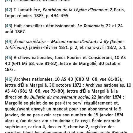
[
41
]
Le Toulonnais
, 18 août 1866.
[
42
]
T. Lamathière,
Panthéon de la Légion d’honneur. 7,
Paris,
Impr. réunies, 1885, p. 494-495.
[
43
]
Huit conseillers démissionnent.
Le Toulonnais,
22 et 24
août 1867.
[
44
]
École sociétaire – Maison rurale d’enfants à Ry (Seine-
Inférieure)
, janvier-février 1871, p. 2, et mars-avril 1872, p. 1.
[
45
]
Archives nationales, fonds Fourier et Considerant, 10 AS
40 (641 Mi 68, vue 81-82), lettre de Margollé, 30 octobre
1872.
[
46
]
Archives nationales, 10 AS 40 (680 Mi 68, vue 81-83),
lettre d’Élie Margollé, 30 octobre 1872 ; Archives nationales, 10
AS 40 (681 Mi 68, vue 79-80), lettre d’Élie Margollé à la
direction du
Bulletin du mouvement social,
22 janvier 1874 ;
Margollé se plaint de ne pas être servi régulièrement et,
quoiqu’ayant envoyé un mandat pour son abonnement le 5
janvier, de ne pas avoir reçu son numéro du 15 janvier 1874
alors qu’un de ses amis toulonnais l’a reçu. École normale
supérieure, carton 4, dossier 3, chemise 2, registre des