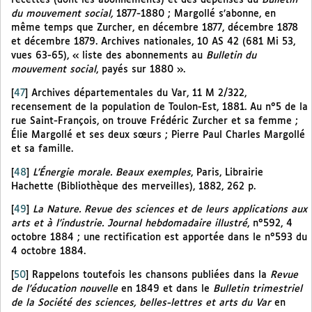
recettes (dont les abonnements) et des dépenses du
Bulletin
du mouvement social,
1877-1880 ; Margollé s’abonne, en
même temps que Zurcher, en décembre 1877, décembre 1878
et décembre 1879. Archives nationales, 10 AS 42 (681 Mi 53,
vues 63-65), « liste des abonnements au
Bulletin du
mouvement social
, payés sur 1880 ».
[
47
]
Archives départementales du Var, 11 M 2/322,
recensement de la population de Toulon-Est, 1881. Au n°5 de la
rue Saint-François, on trouve Frédéric Zurcher et sa femme ;
Élie Margollé et ses deux sœurs ; Pierre Paul Charles Margollé
et sa famille.
[
48
]
L’Énergie morale. Beaux exemples
, Paris, Librairie
Hachette (Bibliothèque des merveilles), 1882, 262 p.
[
49
]
La Nature. Revue des sciences et de leurs applications aux
arts et à l’industrie. Journal hebdomadaire illustré
, n°592, 4
octobre 1884 ; une rectification est apportée dans le n°593 du
4 octobre 1884.
[
50
]
Rappelons toutefois les chansons publiées dans la
Revue
de l’éducation nouvelle
en 1849 et dans le
Bulletin trimestriel
de la Société des sciences, belles-lettres et arts du Var
en