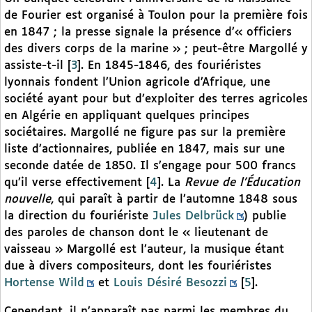
de Fourier est organisé à Toulon pour la première fois
en 1847 ; la presse signale la présence d’« officiers
des divers corps de la marine » ; peut-être Margollé y
assiste-t-il
[
3
]
. En 1845-1846, des fouriéristes
lyonnais fondent l’Union agricole d’Afrique, une
société ayant pour but d’exploiter des terres agricoles
en Algérie en appliquant quelques principes
sociétaires. Margollé ne figure pas sur la première
liste d’actionnaires, publiée en 1847, mais sur une
seconde datée de 1850. Il s’engage pour 500 francs
qu’il verse effectivement
[
4
]
. La
Revue de
l’Éducation
nouvelle
, qui paraît à partir de l’automne 1848 sous
la direction du fouriériste
Jules Delbrück
) publie
des paroles de chanson dont le « lieutenant de
vaisseau » Margollé est l’auteur, la musique étant
due à divers compositeurs, dont les fouriéristes
Hortense Wild
et
Louis Désiré Besozzi
[
5
]
.
Cependant, il n’apparaît pas parmi les membres du