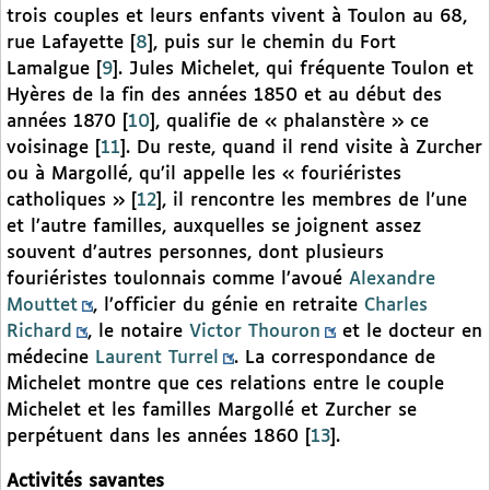
trois couples et leurs enfants vivent à Toulon au 68,
rue Lafayette
[
8
]
, puis sur le chemin du Fort
Lamalgue
[
9
]
. Jules Michelet, qui fréquente Toulon et
Hyères de la fin des années 1850 et au début des
années 1870
[
10
]
, qualifie de « phalanstère » ce
voisinage
[
11
]
. Du reste, quand il rend visite à Zurcher
ou à Margollé, qu’il appelle les « fouriéristes
catholiques »
[
12
]
, il rencontre les membres de l’une
et l’autre familles, auxquelles se joignent assez
souvent d’autres personnes, dont plusieurs
fouriéristes toulonnais comme l’avoué
Alexandre
Mouttet
, l’officier du génie en retraite
Charles
Richard
, le notaire
Victor Thouron
et le docteur en
médecine
Laurent Turrel
. La correspondance de
Michelet montre que ces relations entre le couple
Michelet et les familles Margollé et Zurcher se
perpétuent dans les années 1860
[
13
]
.
Activités savantes