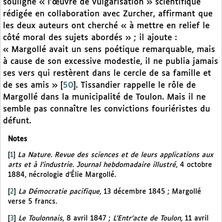
souligne « l’œuvre de vulgarisation » scientifique
rédigée en collaboration avec Zurcher, affirmant que
les deux auteurs ont cherché « à mettre en relief le
côté moral des sujets abordés » ; il ajoute :
« Margollé avait un sens poétique remarquable, mais
à cause de son excessive modestie, il ne publia jamais
ses vers qui restèrent dans le cercle de sa famille et
de ses amis »
[
50
]
. Tissandier rappelle le rôle de
Margollé dans la municipalité de Toulon. Mais il ne
semble pas connaître les convictions fouriéristes du
défunt.
Notes
[
1
]
La Nature. Revue des sciences et de leurs applications aux
arts et à l’industrie. Journal hebdomadaire illustré
, 4 octobre
1884, nécrologie d’Élie Margollé.
[
2
]
La Démocratie pacifique,
13 décembre 1845 ; Margollé
verse 5 francs.
[
3
]
Le Toulonnais
, 8 avril 1847 ;
L’Entr’acte de Toulon,
11 avril