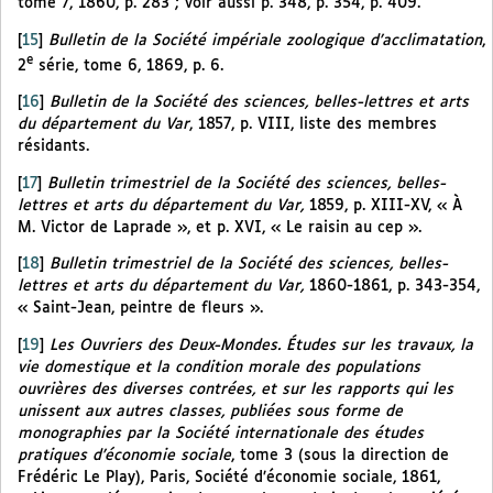
tome 7, 1860, p. 283 ; voir aussi p. 348, p. 354, p. 409.
[
15
]
Bulletin de la Société impériale zoologique d’acclimatation
,
e
2
série, tome 6, 1869, p. 6.
[
16
]
Bulletin de la Société des sciences, belles-lettres et arts
du département du Var
, 1857, p. VIII, liste des membres
résidants.
[
17
]
Bulletin trimestriel de la Société des sciences, belles-
lettres et arts du département du Var,
1859, p. XIII-XV, « À
M. Victor de Laprade », et p. XVI, « Le raisin au cep ».
[
18
]
Bulletin trimestriel de la Société des sciences, belles-
lettres et arts du département du Var,
1860-1861, p. 343-354,
« Saint-Jean, peintre de fleurs ».
[
19
]
Les Ouvriers des Deux-Mondes. Études sur les travaux, la
vie domestique et la condition morale des populations
ouvrières des diverses contrées, et sur les rapports qui les
unissent aux autres classes, publiées sous forme de
monographies par la Société internationale des études
pratiques d’économie sociale
, tome 3 (sous la direction de
Frédéric Le Play), Paris, Société d’économie sociale, 1861,