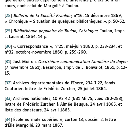
que dans d’autres départements, différents projets sont en
cours, dont celui de Margollé à Toulon.
[
28
]
Bulletin de la Société Franklin,
n°16, 15 décembre 1869,
« Chronique – Situation de quelques bibliothèques », p. 50-52.
[
29
]
Bibliothèque populaire de Toulon
,
Catalogue
, Toulon, Impr.
J. Laurent, 1864, 14 p.
[
30
]
« Correspondance », n°29, mai-juin 1860, p. 233-234, et
n°32, octobre-novembre 1860, p. 259-260.
[
31
]
Just Muiron,
Quatrième communication familière du doyen
(7 novembre 1861), Besançon, Impr. de J. Bonvalot, 1861, p. 12-
15.
[
32
]
Archives départementales de l’Isère, 234 J 22, fonds
Couturier, lettre de Frédéric Zurcher, 25 juillet 1864.
[
33
]
Archives nationales, 10 AS 42 (681 Mi 75, vues 280-283),
lettre de Frédéric Zurcher à Aimée Beuque, 24 avril 1865, et
liste des donateurs, 24 avril 1865.
[
34
]
École normale supérieure, carton 13, dossier 2, lettre
d’Élie Margollé, 23 mars 1867.