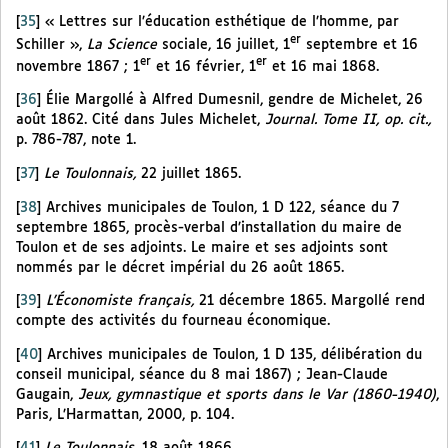
[
35
]
« Lettres sur l’éducation esthétique de l’homme, par
er
Schiller »,
La Science
sociale, 16 juillet, 1
septembre et 16
er
er
novembre 1867 ; 1
et 16 février, 1
et 16 mai 1868.
[
36
]
Élie Margollé à Alfred Dumesnil, gendre de Michelet, 26
août 1862. Cité dans Jules Michelet,
Journal. Tome II, op. cit.,
p. 786-787, note 1.
[
37
]
Le Toulonnais,
22 juillet 1865.
[
38
]
Archives municipales de Toulon, 1 D 122, séance du 7
septembre 1865, procès-verbal d’installation du maire de
Toulon et de ses adjoints. Le maire et ses adjoints sont
nommés par le décret impérial du 26 août 1865.
[
39
]
L’Économiste français,
21 décembre 1865. Margollé rend
compte des activités du fourneau économique.
[
40
]
Archives municipales de Toulon, 1 D 135, délibération du
conseil municipal, séance du 8 mai 1867) ; Jean-Claude
Gaugain,
Jeux, gymnastique et sports dans le Var (1860-1940)
,
Paris, L’Harmattan, 2000, p. 104.