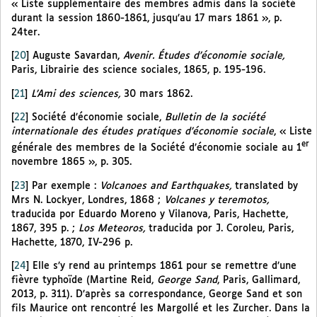
« Liste supplémentaire des membres admis dans la société
durant la session 1860-1861, jusqu’au 17 mars 1861 », p.
24ter.
[
20
]
Auguste Savardan,
Avenir. Études d’économie sociale,
Paris, Librairie des science sociales, 1865, p. 195-196.
[
21
]
L’Ami des sciences,
30 mars 1862.
[
22
]
Société d’économie sociale,
Bulletin de la société
internationale des études pratiques d’économie sociale
, « Liste
er
générale des membres de la Société d’économie sociale au 1
novembre 1865 », p. 305.
[
23
]
Par exemple :
Volcanoes and Earthquakes,
translated by
Mrs N. Lockyer, Londres, 1868 ;
Volcanes y teremotos,
traducida por Eduardo Moreno y Vilanova, Paris, Hachette,
1867, 395 p. ;
Los Meteoros,
traducida por J. Coroleu, Paris,
Hachette, 1870, IV-296 p.
[
24
]
Elle s’y rend au printemps 1861 pour se remettre d’une
fièvre typhoïde (Martine Reid,
George Sand
, Paris, Gallimard,
2013, p. 311). D’après sa correspondance, George Sand et son
fils Maurice ont rencontré les Margollé et les Zurcher. Dans la