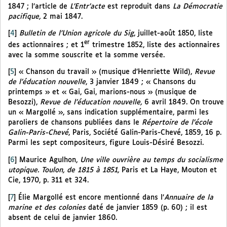
1847 ; l’article de
L’Entr’acte
est reproduit dans
La Démocratie
pacifique,
2 mai 1847.
[
4
]
Bulletin de l’Union agricole du Sig
, juillet-août 1850, liste
er
des actionnaires ; et 1
trimestre 1852, liste des actionnaires
avec la somme souscrite et la somme versée.
[
5
]
« Chanson du travail » (musique d’Henriette Wild),
Revue
de l’éducation nouvelle
, 3 janvier 1849 ; « Chansons du
printemps » et « Gai, Gai, marions-nous » (musique de
Besozzi),
Revue de l’éducation nouvelle,
6 avril 1849. On trouve
un « Margollé », sans indication supplémentaire, parmi les
paroliers de chansons publiées dans le
Répertoire de l’école
Galin-Paris-Chevé
, Paris, Société Galin-Paris-Chevé, 1859, 16 p.
Parmi les sept compositeurs, figure Louis-Désiré Besozzi.
[
6
]
Maurice Agulhon,
Une ville ouvrière au temps du socialisme
utopique. Toulon, de 1815 à 1851,
Paris et La Haye, Mouton et
Cie, 1970, p. 311 et 324.
[
7
]
Élie Margollé est encore mentionné dans l’
Annuaire de la
marine et des colonies
daté de janvier 1859 (p. 60) ; il est
absent de celui de janvier 1860.