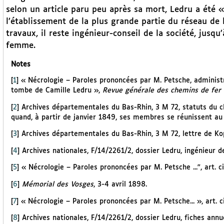
selon un article paru peu après sa mort, Ledru a été 
l’établissement de la plus grande partie du réseau de l
travaux, il reste ingénieur-conseil de la société, jusq
femme.
Notes
[
1
]
« Nécrologie – Paroles prononcées par M. Petsche, administr
tombe de Camille Ledru »,
Revue générale des chemins de fer
[
2
]
Archives départementales du Bas-Rhin, 3 M 72, statuts du cl
quand, à partir de janvier 1849, ses membres se réunissent au
[
3
]
Archives départementales du Bas-Rhin, 3 M 72, lettre de Ko
[
4
]
Archives nationales, F/14/2261/2, dossier Ledru, ingénieur d
[
5
]
« Nécrologie – Paroles prononcées par M. Petsche ...", art. cit
[
6
]
Mémorial des Vosges
, 3-4 avril 1898.
[
7
]
« Nécrologie – Paroles prononcées par M. Petsche... », art. cit
[
8
]
Archives nationales, F/14/2261/2, dossier Ledru, fiches annue