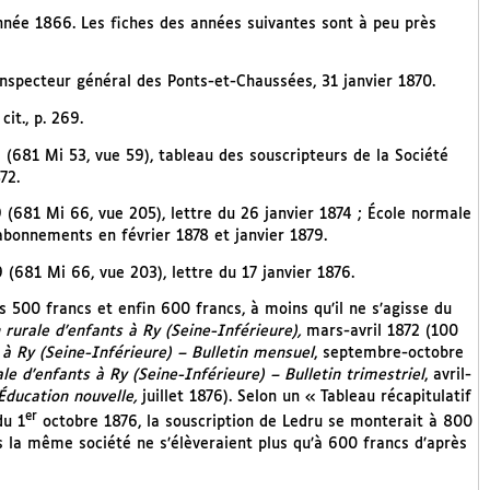
’année 1866. Les fiches des années suivantes sont à peu près
 inspecteur général des Ponts-et-Chaussées, 31 janvier 1870.
it., p. 269.
 (681 Mi 53, vue 59), tableau des souscripteurs de la Société
72.
 (681 Mi 66, vue 205), lettre du 26 janvier 1874 ; École normale
 abonnements en février 1878 et janvier 1879.
 (681 Mi 66, vue 203), lettre du 17 janvier 1876.
s 500 francs et enfin 600 francs, à moins qu’il ne s’agisse du
 rurale d’enfants à Ry (Seine-Inférieure),
mars-avril 1872 (100
 à Ry (Seine-Inférieure) – Bulletin mensuel
, septembre-octobre
le d’enfants à Ry (Seine-Inférieure) – Bulletin trimestriel
, avril-
’Éducation nouvelle,
juillet 1876). Selon un « Tableau récapitulatif
er
du 1
octobre 1876, la souscription de Ledru se monterait à 800
s la même société ne s’élèveraient plus qu’à 600 francs d’après