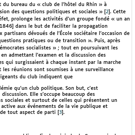
 du bureau du « club de l’hôtel du Rhin » à
sion des questions politiques et sociales »
[
2
]
. Cette
éfet, prolonge les activités d’un groupe fondé « un an
 1846] dans le but de faciliter la propagation
x partisans dévoués de l’École sociétaire l’occasion de
questions pratiques ou de transition ». Puis, après
mocrates socialistes » ; tout en poursuivant les
 en admettant l’examen et la discussion des
ues qui surgissaient à chaque instant par la marche
t les réunions sont soumises à une surveillance
irigeants du club indiquent que
démie qu’un club politique. Son but, c’est
a discussion. Elle s’occupe beaucoup des
s sociales et surtout de celles qui présentent un
t active aux événements de la vie publique et
 de tout aspect de parti
[
3
]
.