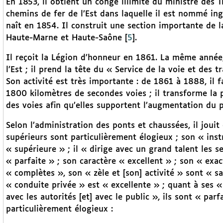
En 1853, il obtient un congé illimité du ministre des 
chemins de fer de l’Est dans laquelle il est nommé ing
naît en 1854. Il construit une section importante de l
Haute-Marne et Haute-Saône
[
5
]
.
Il reçoit la Légion d’honneur en 1861. La même année,
l’Est ; il prend la tête du « Service de la voie et des 
Son activité est très importante : de 1861 à 1888, il 
1800 kilomètres de secondes voies ; il transforme la p
des voies afin qu’elles supportent l’augmentation du p
Selon l’administration des ponts et chaussées, il joui
supérieurs sont particulièrement élogieux ; son « inst
« supérieure » ; il « dirige avec un grand talent les s
« parfaite » ; son caractère « excellent » ; son « exac
« complètes », son « zèle et [son] activité » sont « sa
« conduite privée » est « excellente » ; quant à ses «
avec les autorités [et] avec le public », ils sont « parf
particulièrement élogieux :