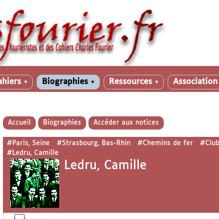
ahiers
Biographies
Ressources
Associatio
▼
▼
▼
Accueil
Biographies
Accéder aux notices
#Paris, Seine
#Strasbourg, Bas-Rhin
#Chemins de fer
#Clu
#Ledru, Camille
Ledru, Camille