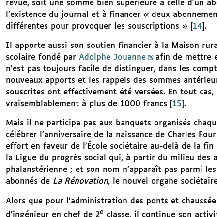
revue, soit une somme bien supérieure à celle d’un ab
l’existence du journal et à financer « deux abonneme
différentes pour provoquer les souscriptions »
[
14
]
.
Il apporte aussi son soutien financier à la Maison rur
scolaire fondé par
Adolphe Jouanne
afin de mettre e
n’est pas toujours facile de distinguer, dans les comp
nouveaux apports et les rappels des sommes antérieur
souscrites ont effectivement été versées. En tout cas,
vraisemblablement à plus de 1000 francs
[
15
]
.
Mais il ne participe pas aux banquets organisés chaq
célébrer l’anniversaire de la naissance de Charles Four
effort en faveur de l’École sociétaire au-delà de la fi
la Ligue du progrès social qui, à partir du milieu des
phalanstérienne ; et son nom n’apparaît pas parmi les
abonnés de
La Rénovation,
le nouvel organe sociétair
Alors que pour l’administration des ponts et chaussées
e
d’ingénieur en chef de 2
classe, il continue son activ