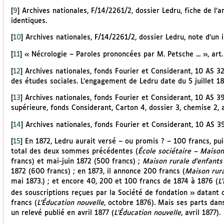
[
9
]
Archives nationales, F/14/2261/2, dossier Ledru, fiche de l
identiques.
[
10
]
Archives nationales, F/14/2261/2, dossier Ledru, note d’un
[
11
]
« Nécrologie – Paroles prononcées par M. Petsche ... », art. c
[
12
]
Archives nationales, fonds Fourier et Considerant, 10 AS 32
des études sociales. L’engagement de Ledru date du 5 juillet 18
[
13
]
Archives nationales, fonds Fourier et Considerant, 10 AS 39
supérieure, fonds Considerant, Carton 4, dossier 3, chemise 2,
[
14
]
Archives nationales, fonds Fourier et Considerant, 10 AS 39
[
15
]
En 1872, Ledru aurait versé – ou promis ? – 100 francs, pui
total des deux sommes précédentes (
École sociétaire – Maison
francs) et mai-juin 1872 (500 francs) ;
Maison rurale d’enfants
1872 (600 francs) ; en 1873, il annonce 200 francs (
Maison rura
mai 1873.) ; et encore 40, 200 et 100 francs de 1874 à 1876 (
L
des souscriptions reçues par la Société de fondation » datant 
francs (
L’Éducation nouvelle,
octobre 1876). Mais ses parts dan
un relevé publié en avril 1877 (
L’Éducation nouvelle
, avril 1877).