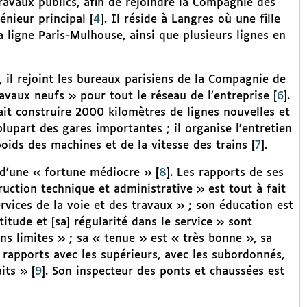
Travaux publics, afin de rejoindre la Compagnie des
énieur principal
[
4
]
. Il réside à Langres où une fille
a ligne Paris-Mulhouse, ainsi que plusieurs lignes en
 il rejoint les bureaux parisiens de la Compagnie de
travaux neufs » pour tout le réseau de l’entreprise
[
6
]
.
fait construire 2000 kilomètres de lignes nouvelles et
lupart des gares importantes ; il organise l’entretien
oids des machines et de la vitesse des trains
[
7
]
.
t d’une « fortune médiocre »
[
8
]
. Les rapports de ses
ruction technique et administrative » est tout à fait
ervices de la voie et des travaux » ; son éducation est
titude et [sa] régularité dans le service » sont
ns limites » ; sa « tenue » est « très bonne », sa
 rapports avec les supérieurs, avec les subordonnés,
aits »
[
9
]
. Son inspecteur des ponts et chaussées est