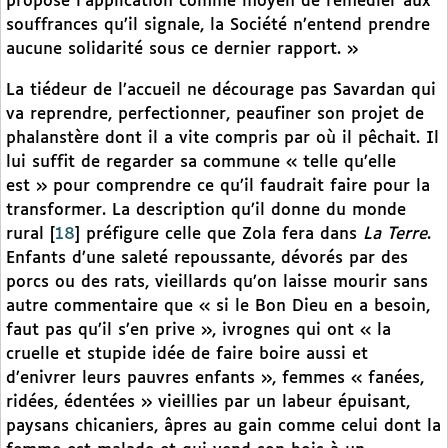
propose l’application comme moyen de remédier aux
souffrances qu’il signale, la Société n’entend prendre
aucune solidarité sous ce dernier rapport. »
La tiédeur de l’accueil ne décourage pas Savardan qui
va reprendre, perfectionner, peaufiner son projet de
phalanstère dont il a vite compris par où il pêchait. Il
lui suffit de regarder sa commune « telle qu’elle
est » pour comprendre ce qu’il faudrait faire pour la
transformer. La description qu’il donne du monde
rural
[
18
]
préfigure celle que Zola fera dans
La Terre
.
Enfants d’une saleté repoussante, dévorés par des
porcs ou des rats, vieillards qu’on laisse mourir sans
autre commentaire que « si le Bon Dieu en a besoin,
faut pas qu’il s’en prive », ivrognes qui ont « la
cruelle et stupide idée de faire boire aussi et
d’enivrer leurs pauvres enfants », femmes « fanées,
ridées, édentées » vieillies par un labeur épuisant,
paysans chicaniers, âpres au gain comme celui dont la