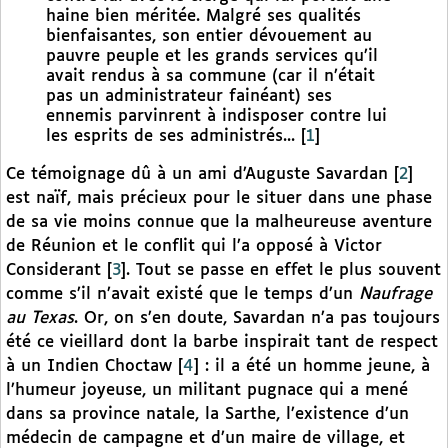
haine bien méritée. Malgré ses qualités
bienfaisantes, son entier dévouement au
pauvre peuple et les grands services qu’il
avait rendus à sa commune (car il n’était
pas un administrateur fainéant) ses
ennemis parvinrent à indisposer contre lui
les esprits de ses administrés...
[
1
]
Ce témoignage dû à un ami d’Auguste Savardan
[
2
]
est naïf, mais précieux pour le situer dans une phase
de sa vie moins connue que la malheureuse aventure
de Réunion et le conflit qui l’a opposé à Victor
Considerant
[
3
]
. Tout se passe en effet le plus souvent
comme s’il n’avait existé que le temps d’un
Naufrage
au Texas
. Or, on s’en doute, Savardan n’a pas toujours
été ce vieillard dont la barbe inspirait tant de respect
à un Indien Choctaw
[
4
]
: il a été un homme jeune, à
l’humeur joyeuse, un militant pugnace qui a mené
dans sa province natale, la Sarthe, l’existence d’un
médecin de campagne et d’un maire de village, et