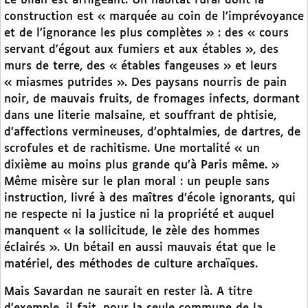
Le bilan est affligeant. Un habitat rural dont la
construction est « marquée au coin de l’imprévoyance
et de l’ignorance les plus complètes » : des « cours
servant d’égout aux fumiers et aux étables », des
murs de terre, des « étables fangeuses » et leurs
« miasmes putrides ». Des paysans nourris de pain
noir, de mauvais fruits, de fromages infects, dormant
dans une literie malsaine, et souffrant de phtisie,
d’affections vermineuses, d’ophtalmies, de dartres, de
scrofules et de rachitisme. Une mortalité « un
dixième au moins plus grande qu’à Paris même. »
Même misère sur le plan moral : un peuple sans
instruction, livré à des maîtres d’école ignorants, qui
ne respecte ni la justice ni la propriété et auquel
manquent « la sollicitude, le zèle des hommes
éclairés ». Un bétail en aussi mauvais état que le
matériel, des méthodes de culture archaïques.
Mais Savardan ne saurait en rester là. A titre