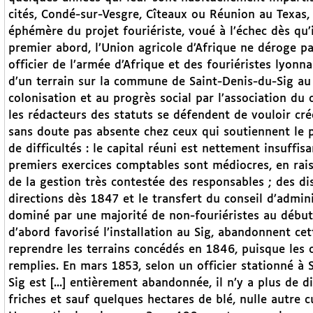
cités, Condé-sur-Vesgre, Cîteaux ou Réunion au Texas,
éphémère du projet fouriériste, voué à l’échec dès qu’
premier abord, l’Union agricole d’Afrique ne déroge pa
officier de l’armée d’Afrique et des fouriéristes lyonn
d’un terrain sur la commune de Saint-Denis-du-Sig au 
colonisation et au progrès social par l’association du 
les rédacteurs des statuts se défendent de vouloir cré
sans doute pas absente chez ceux qui soutiennent le p
de difficultés : le capital réuni est nettement insuffis
premiers exercices comptables sont médiocres, en rai
de la gestion très contestée des responsables ; des d
directions dès 1847 et le transfert du conseil d’admin
dominé par une majorité de non-fouriéristes au début 
d’abord favorisé l’installation au Sig, abandonnent ce
reprendre les terrains concédés en 1846, puisque les c
remplies. En mars 1853, selon un officier stationné à 
Sig est [...] entièrement abandonnée, il n’y a plus de d
friches et sauf quelques hectares de blé, nulle autre cu