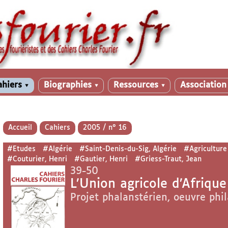
ahiers
Biographies
Ressources
Associatio
▼
▼
▼
Accueil
Cahiers
2005 / n° 16
#Etudes
#Algérie
#Saint-Denis-du-Sig, Algérie
#Agriculture
#Couturier, Henri
#Gautier, Henri
#Griess-Traut, Jean
39-50
L’Union agricole d’Afrique
Projet phalanstérien, oeuvre phil