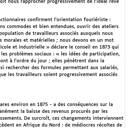
doit nous rapprocher progressivement de l’idéal rêvé
ctionnaires confirment l’orientation fouriériste :
ns commodes et bien entendues, ouvrir des ateliers
 population de travailleurs associés auxquels nous
s morales et matérielles ; nous devons en un mot
icole et industrielle » déclare le conseil en 1873 qui
les problèmes sociaux : « les idées de participation,
ont à l’ordre du jour ; elles pénètrent dans la
insi rechercher des formules permettant aux salariés,
que les travailleurs soient progressivement associés
tares environ en 1875 - a des conséquences sur la
ltanément la baisse des revenus procurés par les
issements. De surcroît, ces changements interviennent
cèdent en Afrique du Nord : de médiocres récoltes de