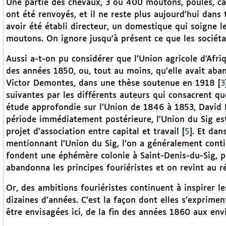
Une partie des chevaux, 3 ou 400 moutons, poules, can
ont été renvoyés, et il ne reste plus aujourd’hui dans 
avoir été établi directeur, un domestique qui soigne l
moutons. On ignore jusqu’à présent ce que les sociétai
Aussi a-t-on pu considérer que l’Union agricole d’Afr
des années 1850, ou, tout au moins, qu’elle avait aban
Victor Demontes, dans une thèse soutenue en 1918
[
3
suivantes par les différents auteurs qui consacrent qu
étude approfondie sur l’Union de 1846 à 1853, David 
période immédiatement postérieure, l’Union du Sig e
projet d’association entre capital et travail
[
5
]
. Et dan
mentionnant l’Union du Sig, l’on a généralement conti
fondent une éphémère colonie à Saint-Denis-du-Sig, p
abandonna les principes fouriéristes et on revint au r
Or, des ambitions fouriéristes continuent à inspirer l
dizaines d’années. C’est la façon dont elles s’exprimen
être envisagées ici, de la fin des années 1860 aux env