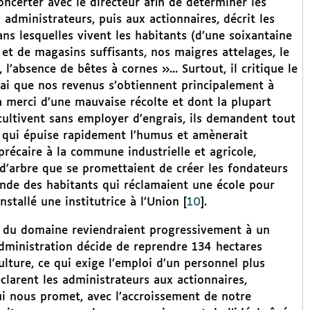
ncerter avec le directeur afin de déterminer les
 administrateurs, puis aux actionnaires, décrit les
s lesquelles vivent les habitants (d’une soixantaine
 et de magasins suffisants, nos maigres attelages, le
l’absence de bêtes à cornes »... Surtout, il critique le
vrai que nos revenus s’obtiennent principalement à
la merci d’une mauvaise récolte et dont la plupart
cultivent sans employer d’engrais, ils demandent tout
ion qui épuise rapidement l’humus et amènerait
t précaire à la commune industrielle et agricole,
d’arbre que se promettaient de créer les fondateurs
mande des habitants qui réclamaient une école pour
installé une institutrice à l’Union
[
10
]
.
es du domaine reviendraient progressivement à un
’administration décide de reprendre 134 hectares
ulture, ce qui exige l’emploi d’un personnel plus
clarent les administrateurs aux actionnaires,
i nous promet, avec l’accroissement de notre