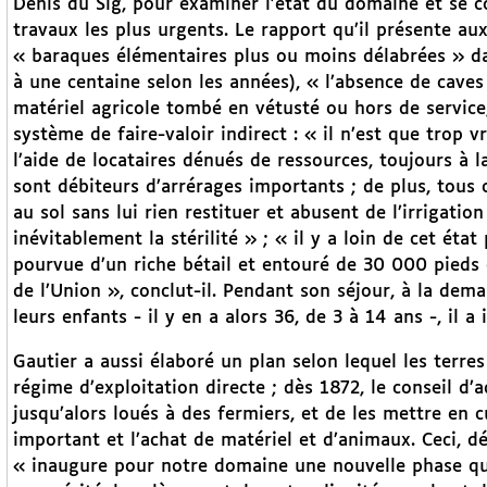
Denis du Sig, pour examiner l’état du domaine et se co
travaux les plus urgents. Le rapport qu’il présente aux
« baraques élémentaires plus ou moins délabrées » dan
à une centaine selon les années), « l’absence de caves
matériel agricole tombé en vétusté ou hors de service, 
système de faire-valoir indirect : « il n’est que trop 
l’aide de locataires dénués de ressources, toujours à 
sont débiteurs d’arrérages importants ; de plus, tous 
au sol sans lui rien restituer et abusent de l’irrigat
inévitablement la stérilité » ; « il y a loin de cet éta
pourvue d’un riche bétail et entouré de 30 000 pieds 
de l’Union », conclut-il. Pendant son séjour, à la de
leurs enfants - il y en a alors 36, de 3 à 14 ans -, il a 
Gautier a aussi élaboré un plan selon lequel les terr
régime d’exploitation directe ; dès 1872, le conseil d
jusqu’alors loués à des fermiers, et de les mettre en c
important et l’achat de matériel et d’animaux. Ceci, dé
« inaugure pour notre domaine une nouvelle phase qu