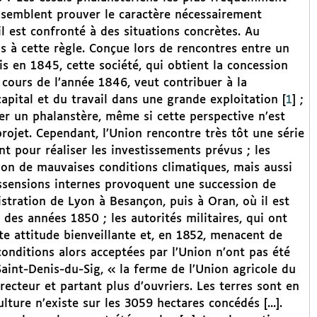
 semblent prouver le caractère nécessairement
il est confronté à des situations concrètes. Au
s à cette règle. Conçue lors de rencontres entre un
ais en 1845, cette société, qui obtient la concession
cours de l’année 1846, veut contribuer à la
capital et du travail dans une grande exploitation
[
1
]
;
er un phalanstère, même si cette perspective n’est
rojet. Cependant, l’Union rencontre très tôt une série
ant pour réaliser les investissements prévus ; les
son de mauvaises conditions climatiques, mais aussi
issensions internes provoquent une succession de
istration de Lyon à Besançon, puis à Oran, où il est
des années 1850 ; les autorités militaires, qui ont
tte attitude bienveillante et, en 1852, menacent de
onditions alors acceptées par l’Union n’ont pas été
Saint-Denis-du-Sig, « la ferme de l’Union agricole du
irecteur et partant plus d’ouvriers. Les terres sont en
lture n’existe sur les 3059 hectares concédés [...].