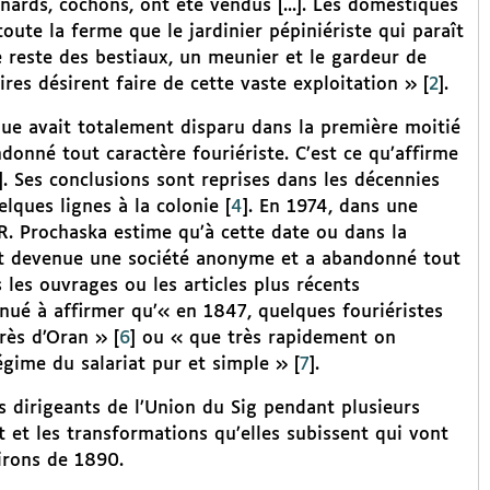
ards, cochons, ont été vendus [...]. Les domestiques
toute la ferme que le jardinier pépiniériste qui paraît
e reste des bestiaux, un meunier et le gardeur de
res désirent faire de cette vaste exploitation »
[
2
]
.
ique avait totalement disparu dans la première moitié
donné tout caractère fouriériste. C’est ce qu’affirme
]
. Ses conclusions sont reprises dans les décennies
elques lignes à la colonie
[
4
]
. En 1974, dans une
R. Prochaska estime qu’à cette date ou dans la
st devenue une société anonyme et a abandonné tout
s les ouvrages ou les articles plus récents
nué à affirmer qu’« en 1847, quelques fouriéristes
rès d’Oran »
[
6
]
ou « que très rapidement on
égime du salariat pur et simple »
[
7
]
.
es dirigeants de l’Union du Sig pendant plusieurs
t et les transformations qu’elles subissent qui vont
irons de 1890.