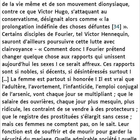
de la vie même et de son mouvement dionysiaque,
contre ce que Victor Hugo, s’attaquant au
conservatisme, désignait alors comme « la
prolongation indéfinie des choses défuntes
[
34
]
».
Certains disciples de Fourier, tel Victor Hennequin,
sauront d’ailleurs poursuivre cette lutte avec
clairvoyance - « Comment donc ! Fourier prétend
changer quelque chose aux rapports qui unissent
aujourd’hui les sexes ! ce serait affreux. Ces rapports
sont si nobles, si décents, si désintéressés surtout !
[...] La femme est partout si honorée ! Il est vrai que
l’adultère, l’avortement, l’infanticide, l’emploi conjugal
de l’arsenic, vont chaque jour se multipliant ; que le
salaire des ouvrières, chaque jour plus mesquin, plus
ridicule, les contraint de se vendre à des protecteurs ;
que le registre des prostituées s’élargit sans cesse ;
mais ces femmes ne comptent pas, on le sait. Leur
fonction est de souffrir et de mourir pour garder la
sécurité du mariage. Quelle admirable société ! quelle