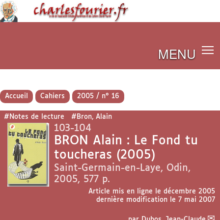
MENU
Accueil
Cahiers
2005 / n° 16
#Notes de lecture
#Bron, Alain
103-104
BRON Alain : Le Fond tu
toucheras (2005)
Saint-Germain-en-Laye, Odin,
2005, 577 p.
Article mis en ligne le
décembre 2005
dernière modification le 7 mai 2007
par
Dubos, Jean-Claude