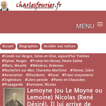
MENU
Accueil
Biographies
Accéder aux notices
#Condé-sur-Vesgre, Seine-et-Oise, aujourd’hui Yvelines
#Epinal, Vosges
#Frotey-les-Vesoul, Haute-Saône
#Metz, Moselle
#Mézières, Ardennes
#Rochefort-sur-Mer, Charente-Maritime
#Vienne, Isère
#Association
#Dissidents
#Essai
#Franc-maçonnerie
#Ingénieurs
#Libre-pensée
#Ponts-et-Chaussées
#Propagande
#Lemoyne, Nicolas
Lemoyne (ou Le Moyne ou
Lemoine) Nicolas (René
Désiré). Il lui arrive de