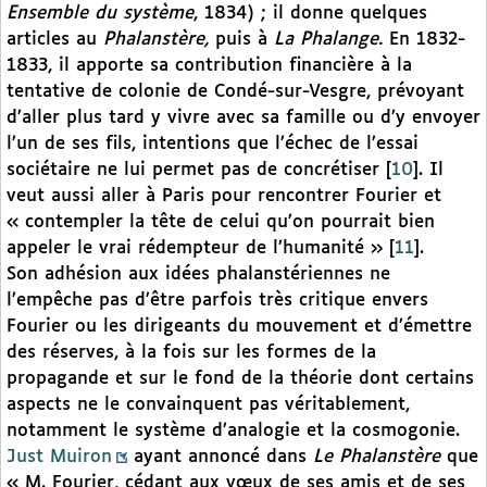
Ensemble du système
, 1834) ; il donne quelques
articles au
Phalanstère,
puis à
La Phalange.
En 1832-
1833, il apporte sa contribution financière à la
tentative de colonie de Condé-sur-Vesgre, prévoyant
d’aller plus tard y vivre avec sa famille ou d’y envoyer
l’un de ses fils, intentions que l’échec de l’essai
sociétaire ne lui permet pas de concrétiser
[
10
]
. Il
veut aussi aller à Paris pour rencontrer Fourier et
« contempler la tête de celui qu’on pourrait bien
appeler le vrai rédempteur de l’humanité »
[
11
]
.
Son adhésion aux idées phalanstériennes ne
l’empêche pas d’être parfois très critique envers
Fourier ou les dirigeants du mouvement et d’émettre
des réserves, à la fois sur les formes de la
propagande et sur le fond de la théorie dont certains
aspects ne le convainquent pas véritablement,
notamment le système d’analogie et la cosmogonie.
Just Muiron
ayant annoncé dans
Le Phalanstère
que
« M. Fourier, cédant aux vœux de ses amis et de ses