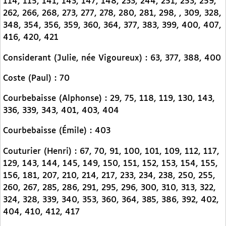
114, 115, 141, 143, 147, 148, 233, 244, 251, 253, 259,
262, 266, 268, 273, 277, 278, 280, 281, 298, , 309, 328,
348, 354, 356, 359, 360, 364, 377, 383, 399, 400, 407,
416, 420, 421
Considerant (Julie, née Vigoureux) : 63, 377, 388, 400
Coste (Paul) : 70
Courbebaisse (Alphonse) : 29, 75, 118, 119, 130, 143,
336, 339, 343, 401, 403, 404
Courbebaisse (Émile) : 403
Couturier (Henri) : 67, 70, 91, 100, 101, 109, 112, 117,
129, 143, 144, 145, 149, 150, 151, 152, 153, 154, 155,
156, 181, 207, 210, 214, 217, 233, 234, 238, 250, 255,
260, 267, 285, 286, 291, 295, 296, 300, 310, 313, 322,
324, 328, 339, 340, 353, 360, 364, 385, 386, 392, 402,
404, 410, 412, 417