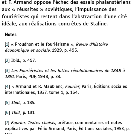
et F. Armand oppose l’échec des essais phalanstériens
aux « réussites » soviétiques, l’impuissance des
fouriéristes qui restent dans l’abstraction d’une cité
idéale, aux réalisations concrètes de Staline.
Notes
[
1
]
« Proudhon et le fouriérisme »,
Revue d’histoire
économique et sociale
, 1929, p. 495.
[
2
]
Ibid., p. 497.
[
3
]
Les Fouriéristes et les luttes révolutionnaires de 1848 à
1851
, Paris, PUF, 1948, p. 33.
[
4
]
F. Armand et R. Maublanc,
Fourier
, Paris, Éditions sociales
internationales, 1937, tome 1, p. 164.
[
5
]
Ibid.,
p. 185.
[
6
]
Ibid.
, p. 191.
[
7
]
Fourier. Textes choisis
, préface, commentaires et notes
explicatives par Félix Armand, Paris, Éditions sociales, 1953, p.