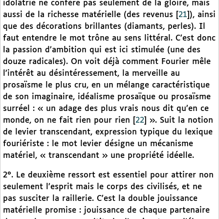
idolâtrie ne confère pas seulement de la gloire, mais
aussi de la richesse matérielle (des revenus
[
21
]
), ainsi
que des décorations brillantes (diamants, perles). Il
faut entendre le mot trône au sens littéral. C’est donc
la passion d’ambition qui est ici stimulée (une des
douze radicales). On voit déjà comment Fourier mêle
l’intérêt au désintéressement, la merveille au
prosaïsme le plus cru, en un mélange caractéristique
de son imaginaire, idéalisme prosaïque ou prosaïsme
surréel : « un adage des plus vrais nous dit qu’en ce
monde, on ne fait rien pour rien
[
22
]
». Suit la notion
de levier transcendant, expression typique du lexique
fouriériste : le mot levier désigne un mécanisme
matériel, « transcendant » une propriété idéelle.
2°. Le deuxième ressort est essentiel pour attirer non
seulement l’esprit mais le corps des civilisés, et ne
pas susciter la raillerie. C’est la double jouissance
matérielle promise : jouissance de chaque partenaire