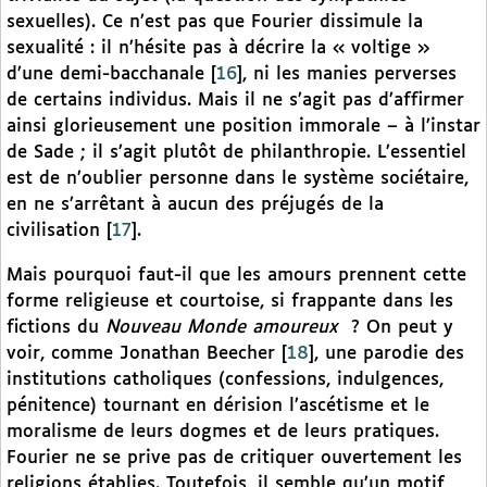
sexuelles). Ce n’est pas que Fourier dissimule la
sexualité : il n’hésite pas à décrire la « voltige »
d’une demi-bacchanale
[
16
]
, ni les manies perverses
de certains individus. Mais il ne s’agit pas d’affirmer
ainsi glorieusement une position immorale – à l’instar
de Sade ; il s’agit plutôt de philanthropie. L’essentiel
est de n’oublier personne dans le système sociétaire,
en ne s’arrêtant à aucun des préjugés de la
civilisation
[
17
]
.
Mais pourquoi faut-il que les amours prennent cette
forme religieuse et courtoise, si frappante dans les
fictions du
Nouveau Monde amoureux
? On peut y
voir, comme Jonathan Beecher
[
18
]
, une parodie des
institutions catholiques (confessions, indulgences,
pénitence) tournant en dérision l’ascétisme et le
moralisme de leurs dogmes et de leurs pratiques.
Fourier ne se prive pas de critiquer ouvertement les
religions établies. Toutefois, il semble qu’un motif