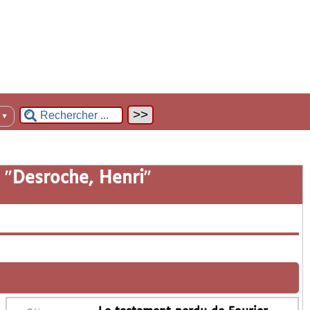
n
▼
 "
Desroche, Henri
"