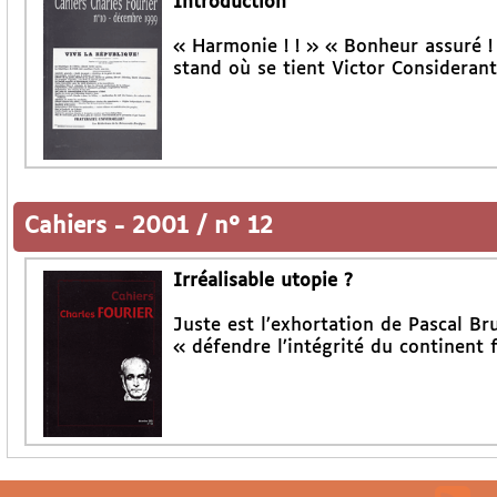
Introduction
« Harmonie ! ! » « Bonheur assuré ! !
stand où se tient Victor Considerant
Cahiers
-
2001 / n° 12
Irréalisable utopie ?
Juste est l’exhortation de Pascal Br
« défendre l’intégrité du continent f