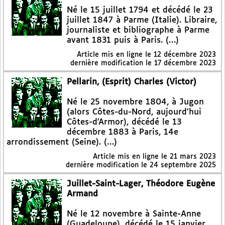
Né le 15 juillet 1794 et décédé le 23
juillet 1847 à Parme (Italie). Libraire,
journaliste et bibliographe à Parme
avant 1831 puis à Paris. (…)
Article mis en ligne le
12 décembre 2023
dernière modification le 17 décembre 2023
Pellarin, (Esprit) Charles (Victor)
Né le 25 novembre 1804, à Jugon
(alors Côtes-du-Nord, aujourd’hui
Côtes-d’Armor), décédé le 13
décembre 1883 à Paris, 14e
arrondissement (Seine). (…)
Article mis en ligne le
21 mars 2023
dernière modification le 24 septembre 2025
Juillet-Saint-Lager, Théodore Eugène
Armand
Né le 12 novembre à Sainte-Anne
(Guadeloupe), décédé le 15 janvier