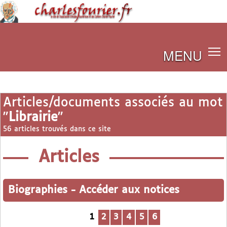
MENU
Articles/documents associés au mot
"
Librairie
"
56 articles trouvés dans ce site
Articles
Biographies
-
Accéder aux notices
1
2
3
4
5
6