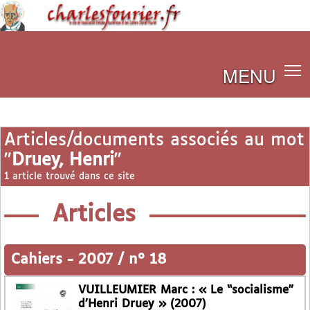
MENU
Articles/documents associés au mot
"
Druey, Henri
"
1 article trouvé dans ce site
Articles
Cahiers
-
2007 / n° 18
VUILLEUMIER Marc : « Le “socialisme”
d’Henri Druey » (2007)