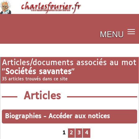
MENU
Articles/documents associés au mot
"
Sociétés savantes
"
35 articles trouvés dans ce site
Articles
Biographies
-
Accéder aux notices
1
2
3
4