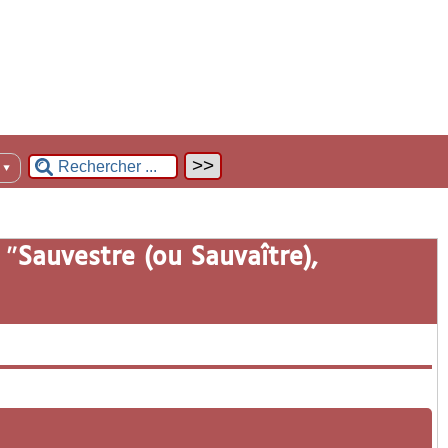
n
▼
 "
Sauvestre (ou Sauvaître),