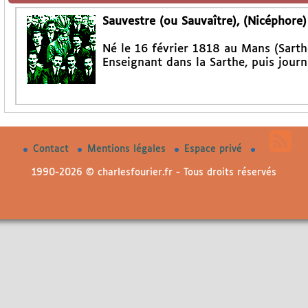
Sauvestre (ou Sauvaître), (Nicéphore)
Né le 16 février 1818 au Mans (Sarthe
Enseignant dans la Sarthe, puis journ
Contact
Mentions légales
Espace privé
1990-2026 © charlesfourier.fr - Tous droits réservés