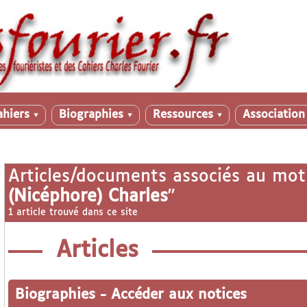
ahiers
Biographies
Ressources
Associatio
▼
▼
▼
Articles/documents associés au mot
(Nicéphore) Charles
"
1 article trouvé dans ce site
Articles
Biographies
-
Accéder aux notices