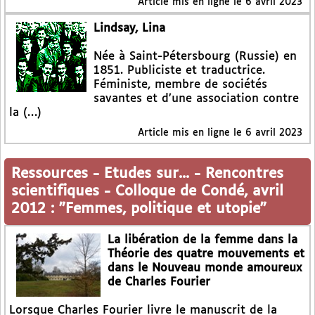
Article mis en ligne le
6 avril 2023
Lindsay, Lina
Née à Saint-Pétersbourg (Russie) en
1851. Publiciste et traductrice.
Féministe, membre de sociétés
savantes et d’une association contre
la (…)
Article mis en ligne le
6 avril 2023
Ressources
-
Etudes sur...
-
Rencontres
scientifiques
-
Colloque de Condé, avril
2012 : "Femmes, politique et utopie"
La libération de la femme dans la
Théorie des quatre mouvements et
dans le Nouveau monde amoureux
de Charles Fourier
Lorsque Charles Fourier livre le manuscrit de la