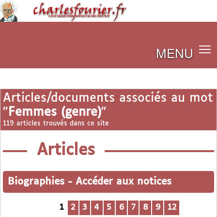
MENU
Articles/documents associés au mot
"
Femmes (genre)
"
119 articles trouvés dans ce site
Articles
Biographies
-
Accéder aux notices
1
2
3
4
5
6
7
8
9
12