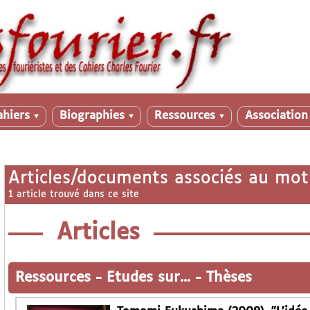
ahiers
Biographies
Ressources
Associatio
▼
▼
▼
Articles/documents associés au mot
1 article trouvé dans ce site
Articles
Ressources
-
Etudes sur...
-
Thèses