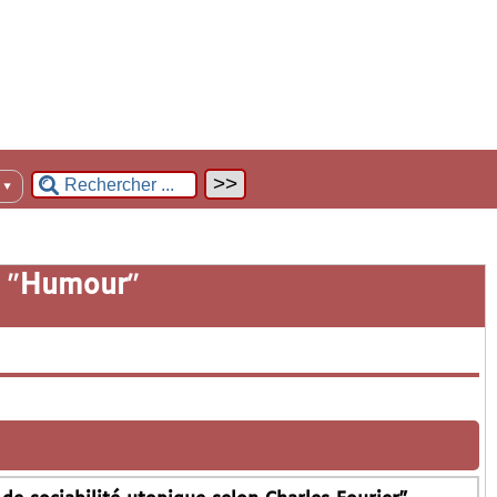
n
▼
 "
Humour
"