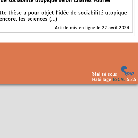
e sociabilité utopique selon Charles Fourier"
tte thèse a pour objet l’idée de sociabilité utopique
encore, les sciences (…)
Article mis en ligne le
22 avril 2024
Réalisé sous
Habillage
ESCAL
5.2.5