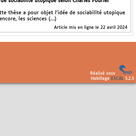
e sociabilité utopique selon Charles Fourier"
tte thèse a pour objet l’idée de sociabilité utopique
encore, les sciences (…)
Article mis en ligne le
22 avril 2024
Réalisé sous
Habillage
ESCAL
5.2.5