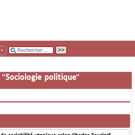
n
▼
 "
Sociologie politique
"