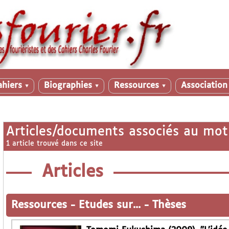
ahiers
Biographies
Ressources
Associatio
▼
▼
▼
Articles/documents associés au mot
1 article trouvé dans ce site
Articles
Ressources
-
Etudes sur...
-
Thèses