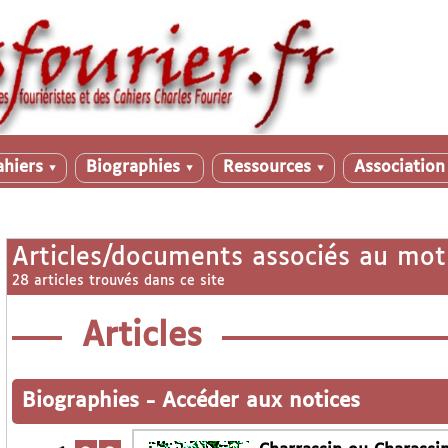
ahiers
Biographies
Ressources
Associatio
▼
▼
▼
Articles/documents associés au mot
28 articles trouvés dans ce site
Articles
Biographies
-
Accéder aux notices