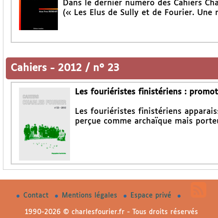
Dans le dernier numéro des Cahiers Char
(« Les Elus de Sully et de Fourier. Une 
Cahiers
-
2012 / n° 23
Les fouriéristes finistériens : prom
Les fouriéristes finistériens appara
perçue comme archaïque mais porteu
Contact
Mentions légales
Espace privé
1990-2026 © charlesfourier.fr - Tous droits réservés