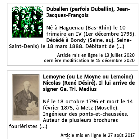
Duballen (parfois Duballin), Jean-
Jacques-François
Né à Haguenau (Bas-Rhin) le 10
frimaire an IV (1er décembre 1795).
Décédé à Bondy (Seine, auj. Seine-
Saint-Denis) le 18 mars 1888. Débitant de (…)
Article mis en ligne le
13 juillet 2020
dernière modification le 15 décembre 2020
Lemoyne (ou Le Moyne ou Lemoine)
Nicolas (René Désiré). Il lui arrive de
signer Ga. Tri. Medius
Né le 18 octobre 1796 et mort le 14
février 1875, à Metz (Moselle).
Ingénieur des ponts-et-chaussées.
Auteur de plusieurs brochures
fouriéristes (…)
Article mis en ligne le
27 août 2017