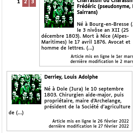
Charrassin ou Charassin
1
2
3
Frédéric (pseudonyme, F
Sairrans)
Né à Bourg-en-Bresse (
le 3 nivôse an XII (25
décembre 1803). Mort à Nice (Alpes-
Maritimes) le 17 avril 1876. Avocat et
homme de lettres. (…)
Article mis en ligne le
1er mar
dernière modification le 2 mar
Derriey, Louis Adolphe
Né à Dole (Jura) le 10 septembre
1803. Chirurgien aide-major, puis
propriétaire, maire d’Archelange,
président de la Société d’agriculture
de (…)
Article mis en ligne le
26 février 2022
dernière modification le 27 février 2022