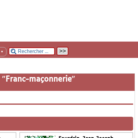
n
▼
 "
Franc-maçonnerie
"