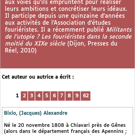
aux voies qu’ils empruntent pour réaliser
leurs ambitions et concrétiser leurs idéaux.
Il participe depuis une quinzaine d’années
aux activités de l’Association d’études
fouriéristes. Il a récemment publié
Militants
de l’utopie ? Les fouriéristes dans la seconde
moitié du XIXe siècle
(Dijon, Presses du
Réel, 2010)
Cet auteur ou autrice a écrit :
1
2
3
4
5
6
7
8
9
62
Bixio, (Jacques) Alexandre
Né le 20 novembre 1808 à Chiavari près de Gênes
(alors dans le département français des Apennins ;