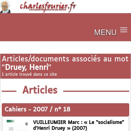
MENU
Articles/documents associés au mot
"
Druey, Henri
"
1 article trouvé dans ce site
Articles
Cahiers
-
2007 / n° 18
VUILLEUMIER Marc : « Le “socialisme”
d’Henri Druey » (2007)