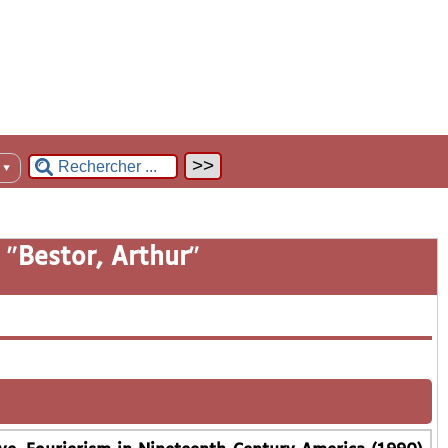
n
▼
 "
Bestor, Arthur
"