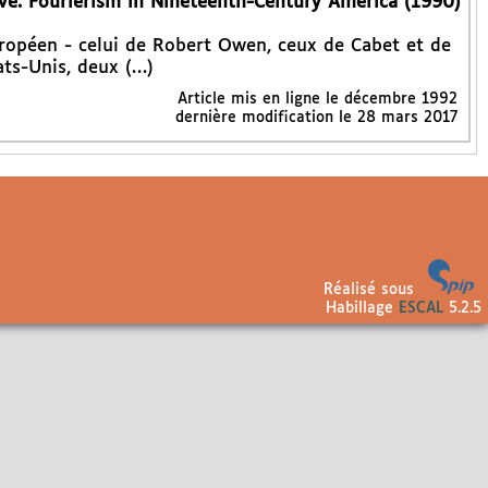
ve. Fourierism in Nineteenth-Century America (1990)
ropéen - celui de Robert Owen, ceux de Cabet et de
ats-Unis, deux (…)
Article mis en ligne le
décembre 1992
dernière modification le 28 mars 2017
Réalisé sous
Habillage
ESCAL
5.2.5