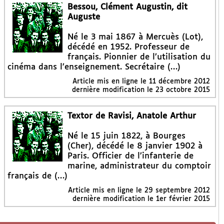
Bessou, Clément Augustin, dit
Auguste
Né le 3 mai 1867 à Mercuès (Lot),
décédé en 1952. Professeur de
français. Pionnier de l’utilisation du
cinéma dans l’enseignement. Secrétaire (…)
Article mis en ligne le
11 décembre 2012
dernière modification le 23 octobre 2015
Textor de Ravisi, Anatole Arthur
Né le 15 juin 1822, à Bourges
(Cher), décédé le 8 janvier 1902 à
Paris. Officier de l’infanterie de
marine, administrateur du comptoir
français de (…)
Article mis en ligne le
29 septembre 2012
dernière modification le 1er février 2015