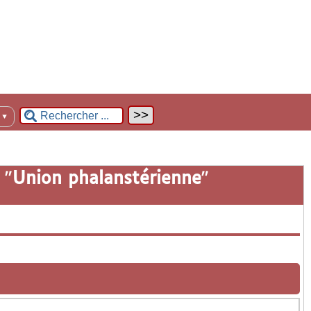
n
▼
 "
Union phalanstérienne
"