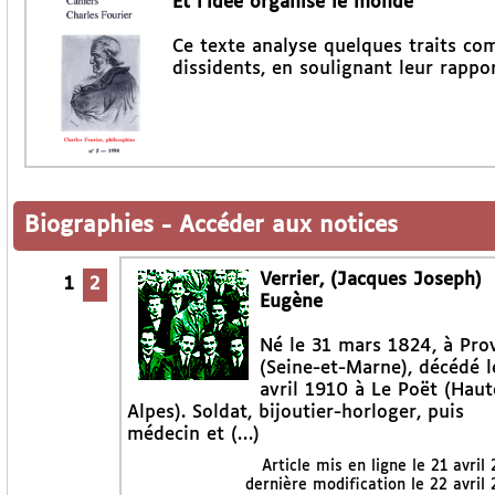
Et l’idée organise le monde
Ce texte analyse quelques traits co
dissidents, en soulignant leur rappo
Biographies
-
Accéder aux notices
Verrier, (Jacques Joseph)
1
2
Eugène
Né le 31 mars 1824, à Pro
(Seine-et-Marne), décédé l
avril 1910 à Le Poët (Haut
Alpes). Soldat, bijoutier-horloger, puis
médecin et (…)
Article mis en ligne le
21 avril
dernière modification le 22 avril