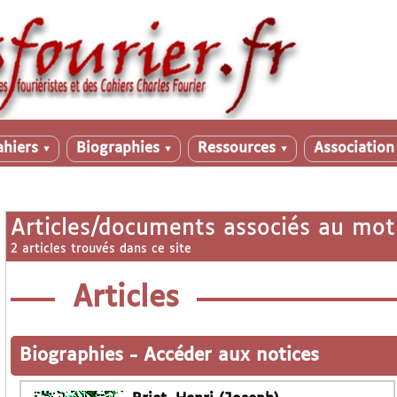
ahiers
Biographies
Ressources
Associatio
▼
▼
▼
Articles/documents associés au mot
2 articles trouvés dans ce site
Articles
Biographies
-
Accéder aux notices