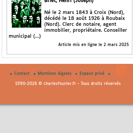
Briet, Henri (Joseph)
Né le 2 mars 1843 à Croix (Nord),
décédé le 18 août 1926 à Roubaix
(Nord). Clerc de notaire, agent
immobilier, propriétaire. Conseiller
municipal (…)
Article mis en ligne le
2 mars 2025
Contact
Mentions légales
Espace privé
1990-2026 © charlesfourier.fr - Tous droits réservés