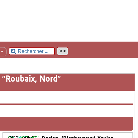
n
▼
 "
Roubaix, Nord
"