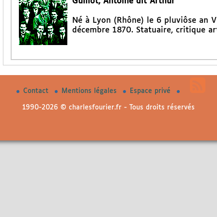
Guillot, Antoine dit Arthur
Né à Lyon (Rhône) le 6 pluviôse an VI
décembre 1870. Statuaire, critique a
Contact
Mentions légales
Espace privé
1990-2026 © charlesfourier.fr - Tous droits réservés