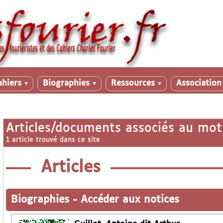
ahiers
Biographies
Ressources
Associatio
▼
▼
▼
Articles/documents associés au mot
1 article trouvé dans ce site
Articles
Biographies
-
Accéder aux notices